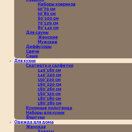
Наборы ковриков
50*70 см
50*80 см
60*100 см
70*120 см
80*140 см
Для сауны
Женские
Мужские
Диффузоры
Свечи
Саше
Для кухни
Скатерти и салфетки
140*180 см
140*220 см
150*220 см
160*220 см
160*260 см
160*320 см
180*180 см
180*280 см
Кухонные полотенца
Наборы для кухни
Фартуки
Одежда для дома
Женская
Халаты