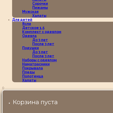
Сорочки
Пижамы
Мужская
Халаты
Для детей
Ясли
Детское 1,5
Комплект с одеялом
Одеяла
До 3 лет
После 3 лет
Подушки
До 3 лет
После 3 лет
Наборы с одеялом
Наматрасники
Покрывала
Пледы
Полотенца
Халаты
0
Корзина пуста