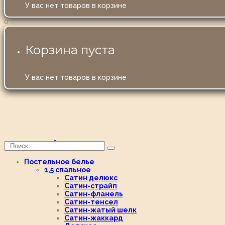
У вас нет товаров в корзине
0
Корзина пуста
У вас нет товаров в корзине
Постельное белье
1,5 спальное
Сатин делюкс
Сатин-страйп
Сатин-фланель
Сатин-тенсел
Сатин-жатый шелк
Сатин-жаккард