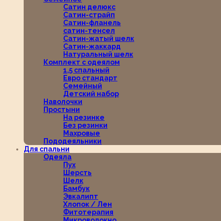
Сатин делюкс
Сатин-страйп
Сатин-фланель
сатин-тенсел
Сатин-жатый шелк
Сатин-жаккард
Натуральный шелк
Комплект с одеялом
1,5 спальный
Евро стандарт
Семейный
Детский набор
Наволочки
Простыни
На резинке
Без резинки
Махровые
Пододеяльники
Для спальни
Одеяла
Пух
Шерсть
Шелк
Бамбук
Эвкалипт
Хлопок / Лен
Фитотерапия
Микроволокно