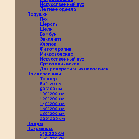
Искусственный пух
Летнее одеяло
Подушки
Пух
Шерсть
Шелк
Бамбук
Эвкалипт
Хлопок
Фитотерапия
Микроволокно
Искусственный пух
Ортопедические
Для декоративных наволочек
Наматрасники
Топпер
60*120 см
90*200 см
100*200 см
120*200 см
140*200 см
160*200 см
180*200 см
200*200 см
Пледы
Покрывала
150*220 см
160*220 см