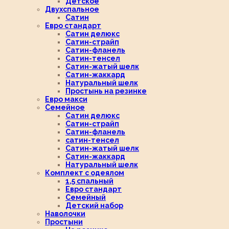
Детское
Двухспальное
Сатин
Евро стандарт
Сатин делюкс
Сатин-страйп
Сатин-фланель
Сатин-тенсел
Сатин-жатый шелк
Сатин-жаккард
Натуральный шелк
Простынь на резинке
Евро макси
Семейное
Сатин делюкс
Сатин-страйп
Сатин-фланель
сатин-тенсел
Сатин-жатый шелк
Сатин-жаккард
Натуральный шелк
Комплект с одеялом
1,5 спальный
Евро стандарт
Семейный
Детский набор
Наволочки
Простыни