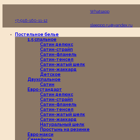
Пн-Вс с 10:00 до 19:00
Whatsapp
+7-916-160-11-12
sleeppp.ru@yandex.ru
Постельное белье
1,5 спальное
Сатин делюкс
Сатин-страйп
Сатин-фланель
Сатин-тенсел
Сатин-жатый шелк
Сатин-жаккард
Детское
Двухспальное
Сатин
Евро стандарт
Сатин делюкс
Сатин-страйп
Сатин-фланель
Сатин-тенсел
Сатин-жатый шелк
Сатин-жаккард
Натуральный шелк
Простынь на резинке
Евро макси
Семейное