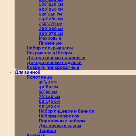
180*240 см
220*240 см
230*250 см
240*260 см
250*270 см
260*260 см
260*270 см
Махровые
Пикейные
Набор с покрывалом
Покрывала и Шторы
Декоративные наволочки
Декоративные подушки
Коврики прикроватные
Для ванной
Полотенца
30*50 см
40*60 см
50*90 см
70*140 см
80*150 см
90*150 см
Набор лицевое и банное
Наборы салфеток
Подарочные наборы
Для пляжа и сауны
Тюрбан
Коврики