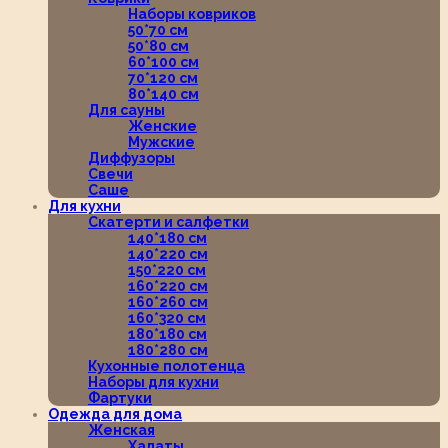
Наборы ковриков
50*70 см
50*80 см
60*100 см
70*120 см
80*140 см
Для сауны
Женские
Мужские
Диффузоры
Свечи
Саше
Для кухни
Скатерти и салфетки
140*180 см
140*220 см
150*220 см
160*220 см
160*260 см
160*320 см
180*180 см
180*280 см
Кухонные полотенца
Наборы для кухни
Фартуки
Одежда для дома
Женская
Халаты