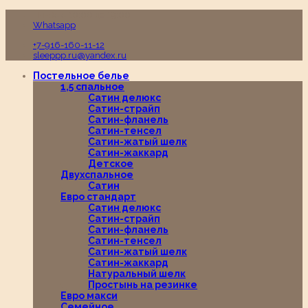
Пн-Вс с 10:00 до 19:00
Whatsapp
+7-916-160-11-12
sleeppp.ru@yandex.ru
Постельное белье
1,5 спальное
Сатин делюкс
Сатин-страйп
Сатин-фланель
Сатин-тенсел
Сатин-жатый шелк
Сатин-жаккард
Детское
Двухспальное
Сатин
Евро стандарт
Сатин делюкс
Сатин-страйп
Сатин-фланель
Сатин-тенсел
Сатин-жатый шелк
Сатин-жаккард
Натуральный шелк
Простынь на резинке
Евро макси
Семейное