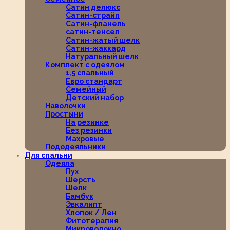
Сатин делюкс
Сатин-страйп
Сатин-фланель
сатин-тенсел
Сатин-жатый шелк
Сатин-жаккард
Натуральный шелк
Комплект с одеялом
1,5 спальный
Евро стандарт
Семейный
Детский набор
Наволочки
Простыни
На резинке
Без резинки
Махровые
Пододеяльники
Для спальни
Одеяла
Пух
Шерсть
Шелк
Бамбук
Эвкалипт
Хлопок / Лен
Фитотерапия
Микроволокно