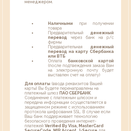
менеджером.
Наличными
при получении
товара
Предварительный
денежный
перевод
через банк на р/с
фирмы
Предварительная
денежный
перевод на карту Сбербанка
или ВТБ
Оплата
банковской картой
(после подтвеждения заказа Вам
на электронную почту будет
выставлен счет на оплату)
Для оплаты
(ввода реквизитов Вашей
карты) Вы будете перенаправлены на
платежный шлюз
ПАО СБЕРБАНК
.
Соединение с платежным шлюзом и
передача информации осуществляется в
защищенном режиме с использованием
протокола шифрования SSL. В случае если
Ваш банк поддерживает технологию
безопасного проведения интернет-
платежей
Verified By Visa, MasterCard
SecureCode, MIR Accept, J-Secure
для