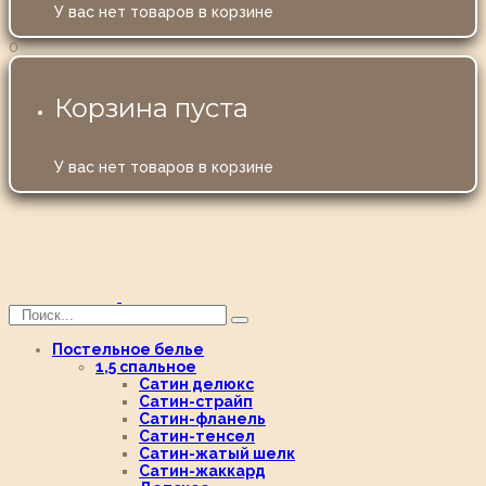
У вас нет товаров в корзине
0
Корзина пуста
У вас нет товаров в корзине
Постельное белье
1,5 спальное
Сатин делюкс
Сатин-страйп
Сатин-фланель
Сатин-тенсел
Сатин-жатый шелк
Сатин-жаккард