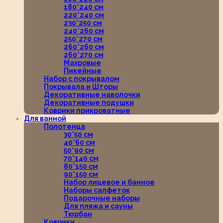
180*240 см
220*240 см
230*250 см
240*260 см
250*270 см
260*260 см
260*270 см
Махровые
Пикейные
Набор с покрывалом
Покрывала и Шторы
Декоративные наволочки
Декоративные подушки
Коврики прикроватные
Для ванной
Полотенца
30*50 см
40*60 см
50*90 см
70*140 см
80*150 см
90*150 см
Набор лицевое и банное
Наборы салфеток
Подарочные наборы
Для пляжа и сауны
Тюрбан
Коврики