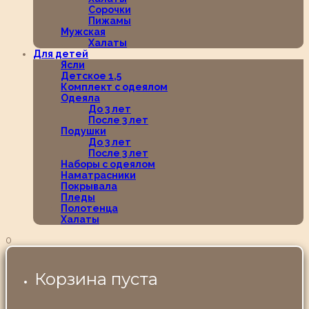
Сорочки
Пижамы
Мужская
Халаты
Для детей
Ясли
Детское 1,5
Комплект с одеялом
Одеяла
До 3 лет
После 3 лет
Подушки
До 3 лет
После 3 лет
Наборы с одеялом
Наматрасники
Покрывала
Пледы
Полотенца
Халаты
0
Корзина пуста