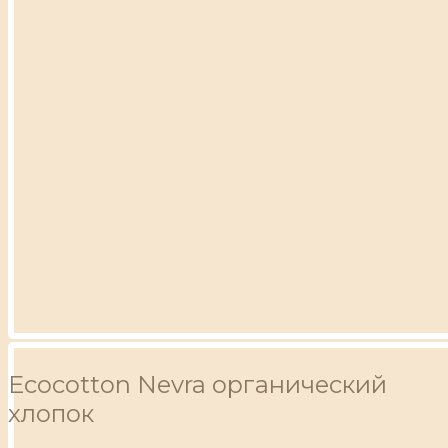
Ecocotton Nevra органический
хлопок