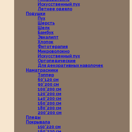
Искусственный пух
Летнее одеяло
Подушки
Пух
Шерсть
Шелк
Бамбук
Эвкалипт
Хлопок
Фитотерапия
Микроволокно
Искусственный пух
Ортопедические
Для декоративных наволочек
Наматрасники
Топпер
60*120 см
90*200 см
100*200 см
120*200 см
140*200 см
160*200 см
180*200 см
200*200 см
Пледы
Покрывала
150*220 см
160*220 см