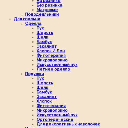
На резинке
Без резинки
Махровые
Пододеяльники
Для спальни
Одеяла
Пух
Шерсть
Шелк
Бамбук
Эвкалипт
Хлопок / Лен
Фитотерапия
Микроволокно
Искусственный пух
Летнее одеяло
Подушки
Пух
Шерсть
Шелк
Бамбук
Эвкалипт
Хлопок
Фитотерапия
Микроволокно
Искусственный пух
Ортопедические
Для декоративных наволочек