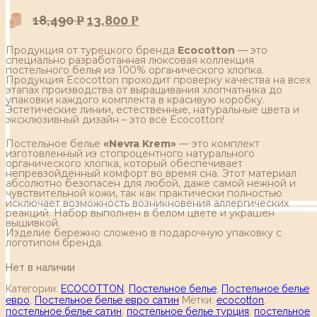
18,490
13,800
Р
Р
Продукция от турецкого бренда
Ecocotton
— это
специально разработанная люксовая коллекция
постельного белья из 100% органического хлопка.
Продукция Ecocotton проходит проверку качества на всех
этапах производства от выращивания хлопчатника до
упаковки каждого комплекта в красивую коробку.
Эстетические линии, естественные, натуральные цвета и
эксклюзивный дизайн – это все Ecocotton!
Постельное белье
«Nevra Krem»
— это комплект
изготовленный из стопроцентного натурального
органического хлопка, который обеспечивает
непревзойденный комфорт во время сна. Этот материал
абсолютно безопасен для любой, даже самой нежной и
чувствительной кожи, так как практически полностью
исключает возможность возникновения аллергических
реакций. Набор выполнен в белом цвете и украшен
вышивкой.
Изделие бережно сложено в подарочную упаковку с
логотипом бренда.
Нет в наличии
Категории:
ECOCOTTON
,
Постельное белье
,
Постельное белье
евро
,
Постельное белье евро сатин
Метки:
ecocotton
,
постельное белье сатин
,
постельное белье турция
,
постельное