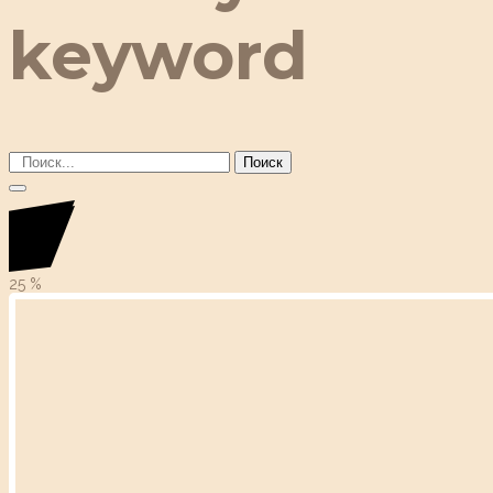
keyword
Поиск
25
%