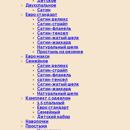
Детское
Двухспальное
Сатин
Евро стандарт
Сатин делюкс
Сатин-страйп
Сатин-фланель
Сатин-тенсел
Сатин-жатый шелк
Сатин-жаккард
Натуральный шелк
Простынь на резинке
Евро макси
Семейное
Сатин делюкс
Сатин-страйп
Сатин-фланель
сатин-тенсел
Сатин-жатый шелк
Сатин-жаккард
Натуральный шелк
Комплект с одеялом
1,5 спальный
Евро стандарт
Семейный
Детский набор
Наволочки
Простыни