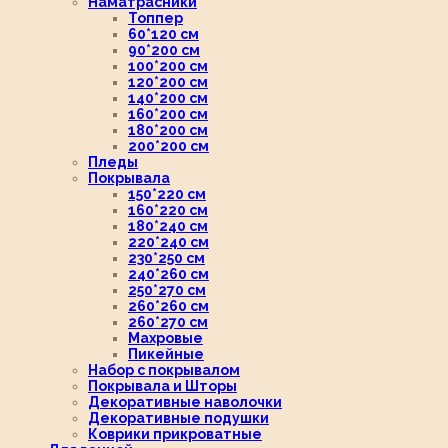
Наматрасники
Топпер
60*120 см
90*200 см
100*200 см
120*200 см
140*200 см
160*200 см
180*200 см
200*200 см
Пледы
Покрывала
150*220 см
160*220 см
180*240 см
220*240 см
230*250 см
240*260 см
250*270 см
260*260 см
260*270 см
Махровые
Пикейные
Набор с покрывалом
Покрывала и Шторы
Декоративные наволочки
Декоративные подушки
Коврики прикроватные