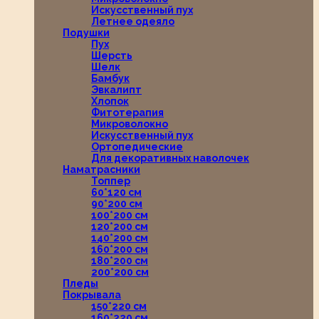
Искусственный пух
Летнее одеяло
Подушки
Пух
Шерсть
Шелк
Бамбук
Эвкалипт
Хлопок
Фитотерапия
Микроволокно
Искусственный пух
Ортопедические
Для декоративных наволочек
Наматрасники
Топпер
60*120 см
90*200 см
100*200 см
120*200 см
140*200 см
160*200 см
180*200 см
200*200 см
Пледы
Покрывала
150*220 см
160*220 см