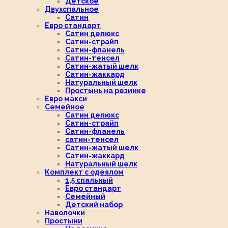
Детское
Двухспальное
Сатин
Евро стандарт
Сатин делюкс
Сатин-страйп
Сатин-фланель
Сатин-тенсел
Сатин-жатый шелк
Сатин-жаккард
Натуральный шелк
Простынь на резинке
Евро макси
Семейное
Сатин делюкс
Сатин-страйп
Сатин-фланель
сатин-тенсел
Сатин-жатый шелк
Сатин-жаккард
Натуральный шелк
Комплект с одеялом
1,5 спальный
Евро стандарт
Семейный
Детский набор
Наволочки
Простыни