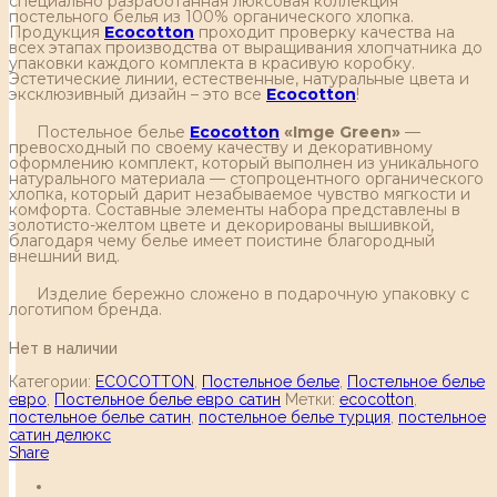
специально разработанная люксовая коллекция
постельного белья из 100% органического хлопка.
Продукция
Ecocotton
проходит проверку качества на
всех этапах производства от выращивания хлопчатника до
упаковки каждого комплекта в красивую коробку.
Эстетические линии, естественные, натуральные цвета и
эксклюзивный дизайн – это все
Ecocotton
!
Постельное белье
Ecocotton
«Imge Green»
—
превосходный по своему качеству и декоративному
оформлению комплект, который выполнен из уникального
натурального материала — стопроцентного органического
хлопка, который дарит незабываемое чувство мягкости и
комфорта. Составные элементы набора представлены в
золотисто-желтом цвете и декорированы вышивкой,
благодаря чему белье имеет поистине благородный
внешний вид.
Изделие бережно сложено в подарочную упаковку с
логотипом бренда.
Нет в наличии
Категории:
ECOCOTTON
,
Постельное белье
,
Постельное белье
евро
,
Постельное белье евро сатин
Метки:
ecocotton
,
постельное белье сатин
,
постельное белье турция
,
постельное
сатин делюкс
Share