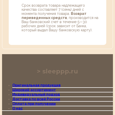
Срок возврата товара надлежащего
качества составляет 7 (семь) дней с
момента получения товара.
Возврат
переведенных средств
, производится на
Ваш банковский счет в течение 5—30
рабочих дней (срок зависит от Банка,
который выдал Вашу банковскую карту).
sleeppp.ru
Оригинальная продукция
Широкий ассортимент
Индивидуальный подход
Доставка по всей России
Оплата при получении
О нас