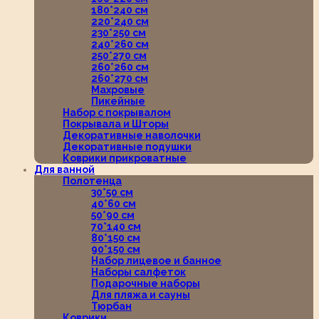
180*240 см
220*240 см
230*250 см
240*260 см
250*270 см
260*260 см
260*270 см
Махровые
Пикейные
Набор с покрывалом
Покрывала и Шторы
Декоративные наволочки
Декоративные подушки
Коврики прикроватные
Для ванной
Полотенца
30*50 см
40*60 см
50*90 см
70*140 см
80*150 см
90*150 см
Набор лицевое и банное
Наборы салфеток
Подарочные наборы
Для пляжа и сауны
Тюрбан
Коврики