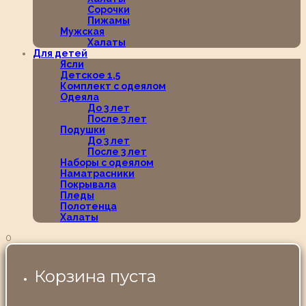
Сорочки
Пижамы
Мужская
Халаты
Для детей
Ясли
Детское 1,5
Комплект с одеялом
Одеяла
До 3 лет
После 3 лет
Подушки
До 3 лет
После 3 лет
Наборы с одеялом
Наматрасники
Покрывала
Пледы
Полотенца
Халаты
0
Корзина пуста