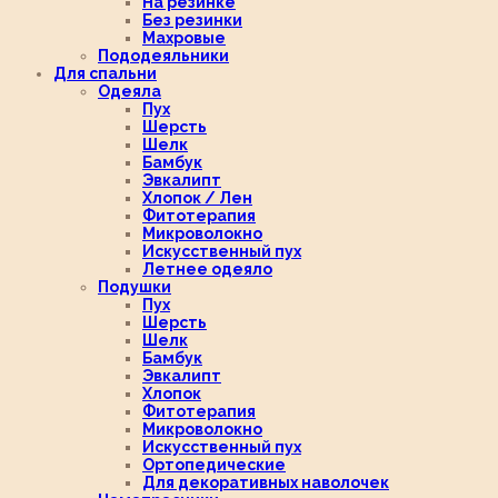
На резинке
Без резинки
Махровые
Пододеяльники
Для спальни
Одеяла
Пух
Шерсть
Шелк
Бамбук
Эвкалипт
Хлопок / Лен
Фитотерапия
Микроволокно
Искусственный пух
Летнее одеяло
Подушки
Пух
Шерсть
Шелк
Бамбук
Эвкалипт
Хлопок
Фитотерапия
Микроволокно
Искусственный пух
Ортопедические
Для декоративных наволочек