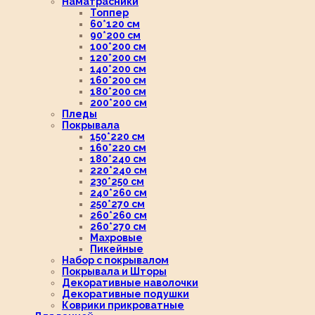
Наматрасники
Топпер
60*120 см
90*200 см
100*200 см
120*200 см
140*200 см
160*200 см
180*200 см
200*200 см
Пледы
Покрывала
150*220 см
160*220 см
180*240 см
220*240 см
230*250 см
240*260 см
250*270 см
260*260 см
260*270 см
Махровые
Пикейные
Набор с покрывалом
Покрывала и Шторы
Декоративные наволочки
Декоративные подушки
Коврики прикроватные