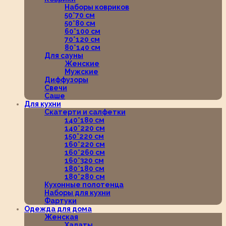
Наборы ковриков
50*70 см
50*80 см
60*100 см
70*120 см
80*140 см
Для сауны
Женские
Мужские
Диффузоры
Свечи
Саше
Для кухни
Скатерти и салфетки
140*180 см
140*220 см
150*220 см
160*220 см
160*260 см
160*320 см
180*180 см
180*280 см
Кухонные полотенца
Наборы для кухни
Фартуки
Одежда для дома
Женская
Халаты