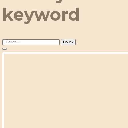
keyword
Поиск