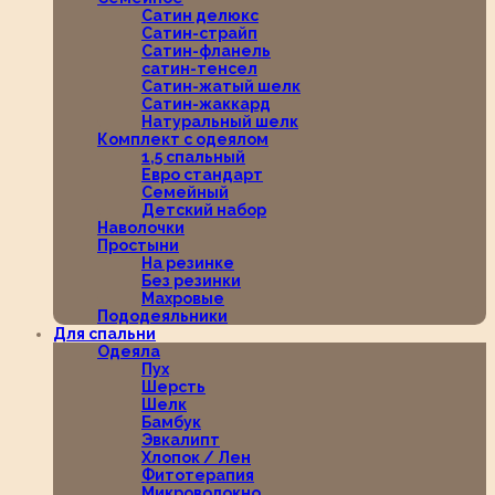
Сатин делюкс
Сатин-страйп
Сатин-фланель
сатин-тенсел
Сатин-жатый шелк
Сатин-жаккард
Натуральный шелк
Комплект с одеялом
1,5 спальный
Евро стандарт
Семейный
Детский набор
Наволочки
Простыни
На резинке
Без резинки
Махровые
Пододеяльники
Для спальни
Одеяла
Пух
Шерсть
Шелк
Бамбук
Эвкалипт
Хлопок / Лен
Фитотерапия
Микроволокно