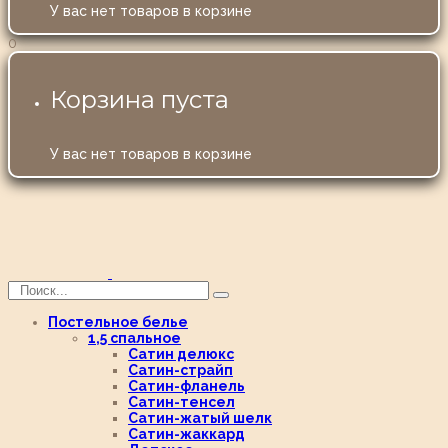
У вас нет товаров в корзине
0
Корзина пуста
У вас нет товаров в корзине
Постельное белье
1,5 спальное
Сатин делюкс
Сатин-страйп
Сатин-фланель
Сатин-тенсел
Сатин-жатый шелк
Сатин-жаккард