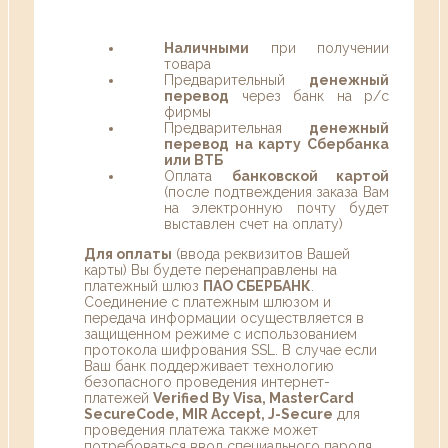
Наличными
при получении
товара
Предварительный
денежный
перевод
через банк на р/с
фирмы
Предварительная
денежный
перевод на карту Сбербанка
или ВТБ
Оплата
банковской картой
(после подтвеждения заказа Вам
на электронную почту будет
выставлен счет на оплату)
Для оплаты
(ввода реквизитов Вашей
карты) Вы будете перенаправлены на
платежный шлюз
ПАО СБЕРБАНК
.
Соединение с платежным шлюзом и
передача информации осуществляется в
защищенном режиме с использованием
протокола шифрования SSL. В случае если
Ваш банк поддерживает технологию
безопасного проведения интернет-
платежей
Verified By Visa, MasterCard
SecureCode, MIR Accept, J-Secure
для
проведения платежа также может
потребоваться ввод специального пароля.