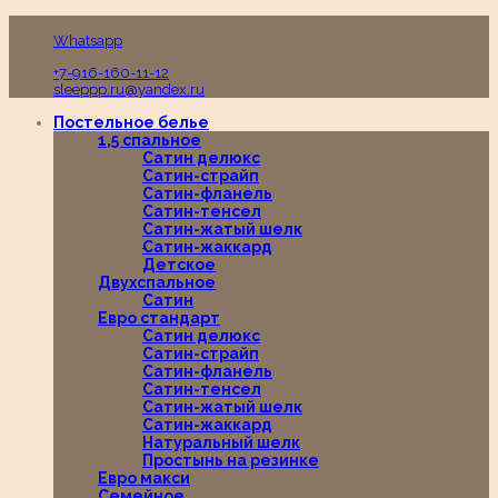
Пн-Вс с 10:00 до 19:00
Whatsapp
+7-916-160-11-12
sleeppp.ru@yandex.ru
Постельное белье
1,5 спальное
Сатин делюкс
Сатин-страйп
Сатин-фланель
Сатин-тенсел
Сатин-жатый шелк
Сатин-жаккард
Детское
Двухспальное
Сатин
Евро стандарт
Сатин делюкс
Сатин-страйп
Сатин-фланель
Сатин-тенсел
Сатин-жатый шелк
Сатин-жаккард
Натуральный шелк
Простынь на резинке
Евро макси
Семейное