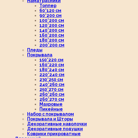
Наматрасники
Топпер
60*120 см
90*200 см
100*200 см
120*200 см
140*200 см
160*200 см
180*200 см
200*200 см
Пледы
Покрывала
150*220 см
160*220 см
180*240 см
220*240 см
230*250 см
240*260 см
250*270 см
260*260 см
260*270 см
Махровые
Пикейные
Набор с покрывалом
Покрывала и Шторы
Декоративные наволочки
Декоративные подушки
Коврики прикроватные