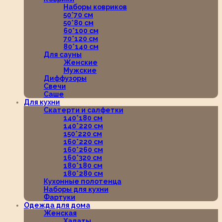
Наборы ковриков
50*70 см
50*80 см
60*100 см
70*120 см
80*140 см
Для сауны
Женские
Мужские
Диффузоры
Свечи
Саше
Для кухни
Скатерти и салфетки
140*180 см
140*220 см
150*220 см
160*220 см
160*260 см
160*320 см
180*180 см
180*280 см
Кухонные полотенца
Наборы для кухни
Фартуки
Одежда для дома
Женская
Халаты