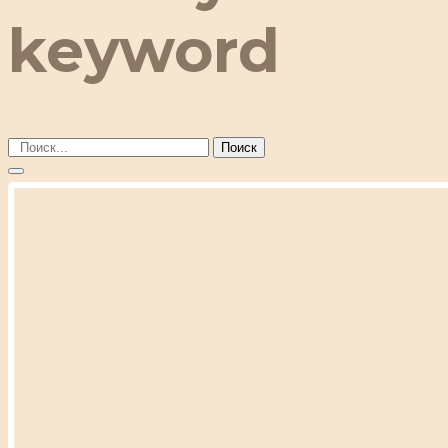
keyword
Поиск