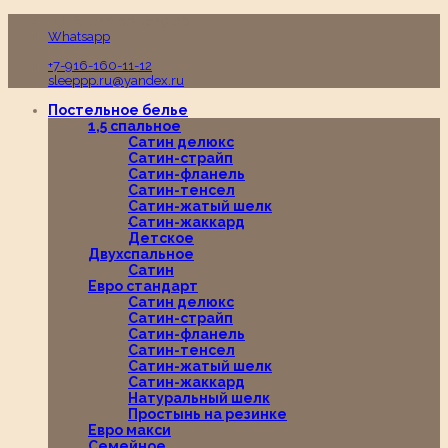
Пн-Вс с 10:00 до 19:00
Whatsapp
+7-916-160-11-12
sleeppp.ru@yandex.ru
Постельное белье
1,5 спальное
Сатин делюкс
Сатин-страйп
Сатин-фланель
Сатин-тенсел
Сатин-жатый шелк
Сатин-жаккард
Детское
Двухспальное
Сатин
Евро стандарт
Сатин делюкс
Сатин-страйп
Сатин-фланель
Сатин-тенсел
Сатин-жатый шелк
Сатин-жаккард
Натуральный шелк
Простынь на резинке
Евро макси
Семейное