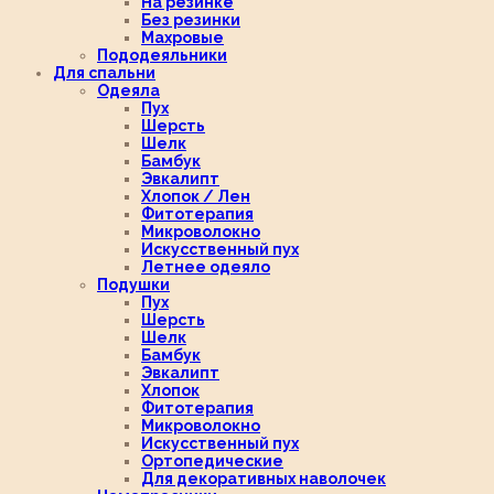
На резинке
Без резинки
Махровые
Пододеяльники
Для спальни
Одеяла
Пух
Шерсть
Шелк
Бамбук
Эвкалипт
Хлопок / Лен
Фитотерапия
Микроволокно
Искусственный пух
Летнее одеяло
Подушки
Пух
Шерсть
Шелк
Бамбук
Эвкалипт
Хлопок
Фитотерапия
Микроволокно
Искусственный пух
Ортопедические
Для декоративных наволочек