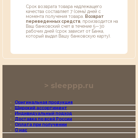
Срок возврата товара надлежащего
качества составляет 7 (семь) дней с
момента получения товара.
Возврат
переведенных средств
, производится на
Ваш банковский счет в течение 5—30
рабочих дней (срок зависит от Банка,
который выдал Вашу банковскую карту).
sleeppp.ru
Оригинальная продукция
Широкий ассортимент
Индивидуальный подход
Доставка по всей России
Оплата при получении
О нас