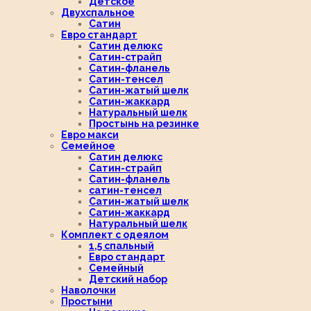
Детское
Двухспальное
Сатин
Евро стандарт
Сатин делюкс
Сатин-страйп
Сатин-фланель
Сатин-тенсел
Сатин-жатый шелк
Сатин-жаккард
Натуральный шелк
Простынь на резинке
Евро макси
Семейное
Сатин делюкс
Сатин-страйп
Сатин-фланель
сатин-тенсел
Сатин-жатый шелк
Сатин-жаккард
Натуральный шелк
Комплект с одеялом
1,5 спальный
Евро стандарт
Семейный
Детский набор
Наволочки
Простыни