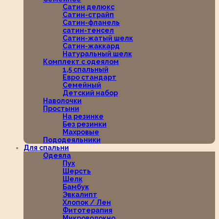
Сатин делюкс
Сатин-страйп
Сатин-фланель
сатин-тенсел
Сатин-жатый шелк
Сатин-жаккард
Натуральный шелк
Комплект с одеялом
1,5 спальный
Евро стандарт
Семейный
Детский набор
Наволочки
Простыни
На резинке
Без резинки
Махровые
Пододеяльники
Для спальни
Одеяла
Пух
Шерсть
Шелк
Бамбук
Эвкалипт
Хлопок / Лен
Фитотерапия
Микроволокно