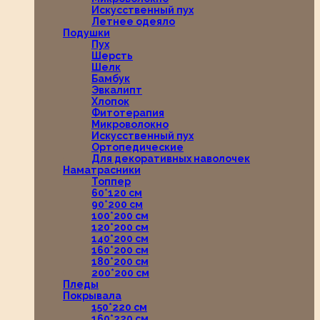
Искусственный пух
Летнее одеяло
Подушки
Пух
Шерсть
Шелк
Бамбук
Эвкалипт
Хлопок
Фитотерапия
Микроволокно
Искусственный пух
Ортопедические
Для декоративных наволочек
Наматрасники
Топпер
60*120 см
90*200 см
100*200 см
120*200 см
140*200 см
160*200 см
180*200 см
200*200 см
Пледы
Покрывала
150*220 см
160*220 см