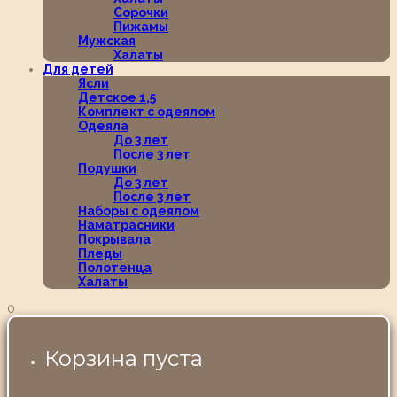
Сорочки
Пижамы
Мужская
Халаты
Для детей
Ясли
Детское 1,5
Комплект с одеялом
Одеяла
До 3 лет
После 3 лет
Подушки
До 3 лет
После 3 лет
Наборы с одеялом
Наматрасники
Покрывала
Пледы
Полотенца
Халаты
0
Корзина пуста