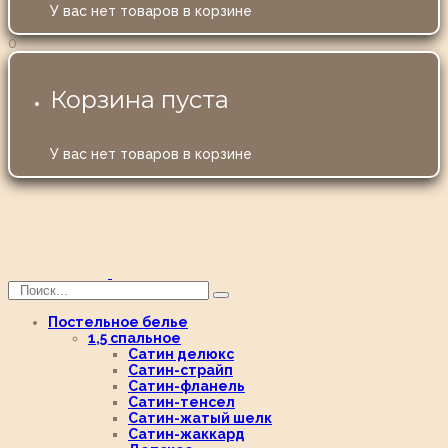
У вас нет товаров в корзине
0
Корзина пуста
У вас нет товаров в корзине
Постельное белье
1,5 спальное
Сатин делюкс
Сатин-страйп
Сатин-фланель
Сатин-тенсел
Сатин-жатый шелк
Сатин-жаккард