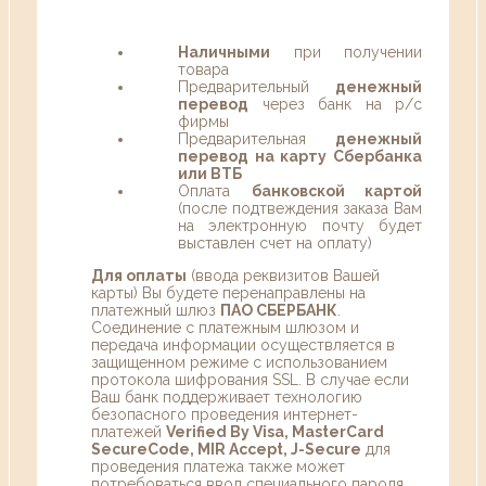
Наличными
при получении
товара
Предварительный
денежный
перевод
через банк на р/с
фирмы
Предварительная
денежный
перевод на карту Сбербанка
или ВТБ
Оплата
банковской картой
(после подтвеждения заказа Вам
на электронную почту будет
выставлен счет на оплату)
Для оплаты
(ввода реквизитов Вашей
карты) Вы будете перенаправлены на
платежный шлюз
ПАО СБЕРБАНК
.
Соединение с платежным шлюзом и
передача информации осуществляется в
защищенном режиме с использованием
протокола шифрования SSL. В случае если
Ваш банк поддерживает технологию
безопасного проведения интернет-
платежей
Verified By Visa, MasterCard
SecureCode, MIR Accept, J-Secure
для
проведения платежа также может
потребоваться ввод специального пароля.