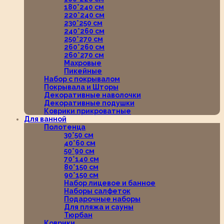
180*240 см
220*240 см
230*250 см
240*260 см
250*270 см
260*260 см
260*270 см
Махровые
Пикейные
Набор с покрывалом
Покрывала и Шторы
Декоративные наволочки
Декоративные подушки
Коврики прикроватные
Для ванной
Полотенца
30*50 см
40*60 см
50*90 см
70*140 см
80*150 см
90*150 см
Набор лицевое и банное
Наборы салфеток
Подарочные наборы
Для пляжа и сауны
Тюрбан
Коврики