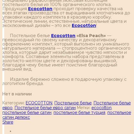
специально разработанная люксовая коллекция
постельного белья из 100% органического хлопка.
Продукция
Ecocotton
проходит проверку качества на
всех этапах производства от выращивания хлопчатника до
упаковки каждого комплекта в красивую коробку.
Эстетические линии, естественные, натуральные цвета и
эксклюзивный дизайн – это все
Ecocotton
!
Постельное белье
Ecocotton
«Elsa Peach»
—
превосходный по своему качеству и декоративному
оформлению комплект, который выполнен из уникального
натурального материала — стопроцентного органического
хлопка, который дарит незабываемое чувство мягкости и
комфорта. Составные элементы набора представлены в
золотисто-желтом цвете и декорированы вышивкой,
благодаря чему белье имеет поистине благородный
внешний вид.
Изделие бережно сложено в подарочную упаковку с
логотипом бренда.
Нет в наличии
Категории:
ECOCOTTON
,
Постельное белье
,
Постельное белье
евро
,
Постельное белье евро сатин
Метки:
ecocotton
,
постельное белье сатин
,
постельное белье турция
,
постельное
сатин делюкс
Share