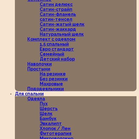
Сатин делюкс
Сатин-страйп
Сатин-фланель
сатин-тенсел
Сатин-жатый шелк
Сатин-жаккард
Натуральный шелк
Комплект с одеялом
1,5 спальный
Евро стандарт
Семейный
Детский набор
Наволочки
Простыни
На резинке
Без резинки
Махровые
Пододеяльники
Для спальни
Одеяла
Пух
Шерсть
Шелк
Бамбук
Эвкалипт
Хлопок / Лен
Фитотерапия
Микроволокно