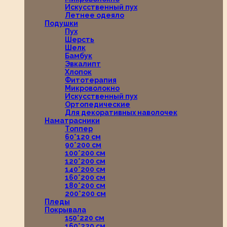
Искусственный пух
Летнее одеяло
Подушки
Пух
Шерсть
Шелк
Бамбук
Эвкалипт
Хлопок
Фитотерапия
Микроволокно
Искусственный пух
Ортопедические
Для декоративных наволочек
Наматрасники
Топпер
60*120 см
90*200 см
100*200 см
120*200 см
140*200 см
160*200 см
180*200 см
200*200 см
Пледы
Покрывала
150*220 см
160*220 см