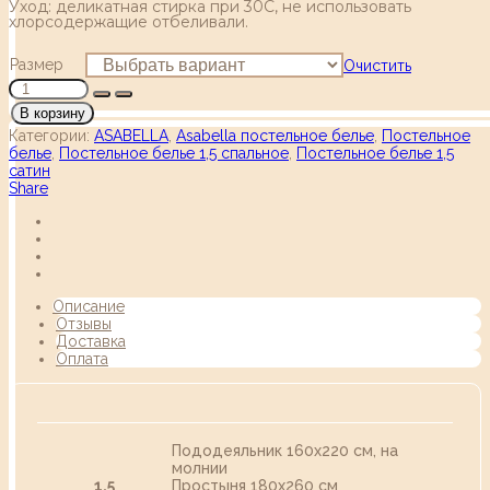
Уход: деликатная стирка при 30С, не использовать
хлорсодержащие отбеливали.
Размер
Очистить
В корзину
Категории:
ASABELLA
,
Asabella постельное белье
,
Постельное
белье
,
Постельное белье 1,5 спальное
,
Постельное белье 1,5
сатин
Share
Описание
Отзывы
Доставка
Оплата
Пододеяльник 160х220 см, на
молнии
1,5
Простыня 180х260 см