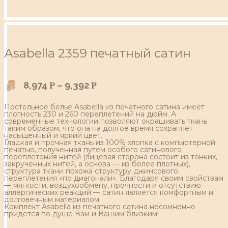
Аsabella 2359 печатный сатин
8,974
–
9,392
Р
Р
Постельное белье Asabella из печатного сатина имеет
плотность 230 и 260 переплетений на дюйм. А
современные технологии позволяют окрашивать ткань
таким образом, что она на долгое время сохраняет
насыщенный и яркий цвет.
Гладкая и прочная ткань из 100% хлопка с компьютерной
печатью, полученная путем особого сатинового
переплетения нитей (лицевая сторона состоит из тонких,
закрученных нитей, а основа — из более плотных),
структура ткани похожа структуру джинсового
переплетения «по диагонали». Благодаря своим свойствам
— мягкости, воздухообмену, прочности и отсутствию
аллергических реакций — сатин является комфортным и
долговечным материалом.
Комплект Asabella из печатного сатина несомненно
придется по душе Вам и Вашим близким!