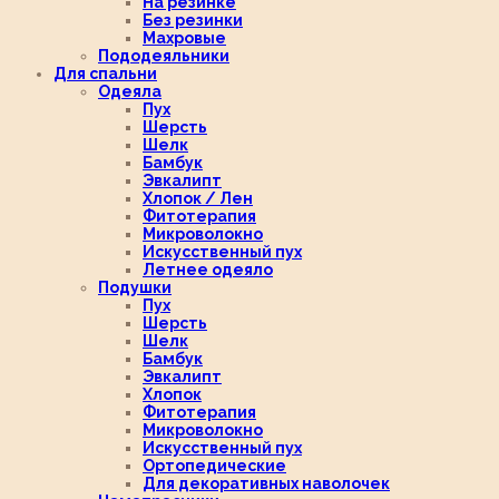
На резинке
Без резинки
Махровые
Пододеяльники
Для спальни
Одеяла
Пух
Шерсть
Шелк
Бамбук
Эвкалипт
Хлопок / Лен
Фитотерапия
Микроволокно
Искусственный пух
Летнее одеяло
Подушки
Пух
Шерсть
Шелк
Бамбук
Эвкалипт
Хлопок
Фитотерапия
Микроволокно
Искусственный пух
Ортопедические
Для декоративных наволочек