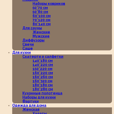
Наборы ковриков
50*70 см
50*80 см
60*100 см
70*120 см
80*140 см
Для сауны
Женские
Мужские
Диффузоры
Свечи
Саше
Для кухни
Скатерти и салфетки
140*180 см
140*220 см
150*220 см
160*220 см
160*260 см
160*320 см
180*180 см
180*280 см
Кухонные полотенца
Наборы для кухни
Фартуки
Одежда для дома
Женская
Халаты