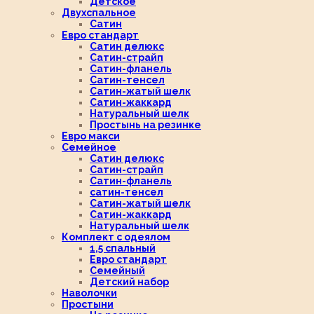
Детское
Двухспальное
Сатин
Евро стандарт
Сатин делюкс
Сатин-страйп
Сатин-фланель
Сатин-тенсел
Сатин-жатый шелк
Сатин-жаккард
Натуральный шелк
Простынь на резинке
Евро макси
Семейное
Сатин делюкс
Сатин-страйп
Сатин-фланель
сатин-тенсел
Сатин-жатый шелк
Сатин-жаккард
Натуральный шелк
Комплект с одеялом
1,5 спальный
Евро стандарт
Семейный
Детский набор
Наволочки
Простыни