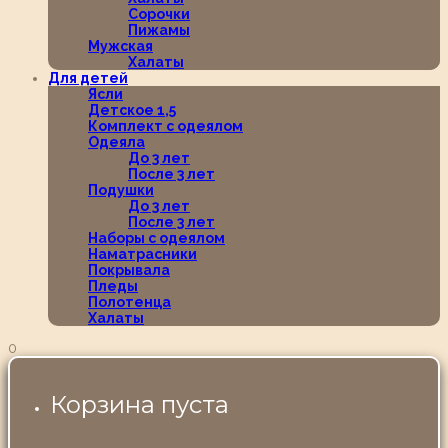
Сорочки
Пижамы
Мужская
Халаты
Для детей
Ясли
Детское 1,5
Комплект с одеялом
Одеяла
До 3 лет
После 3 лет
Подушки
До 3 лет
После 3 лет
Наборы с одеялом
Наматрасники
Покрывала
Пледы
Полотенца
Халаты
0
Корзина пуста