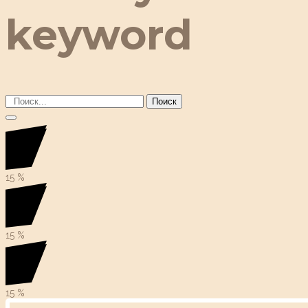
keyword
Поиск
15
%
15
%
15
%