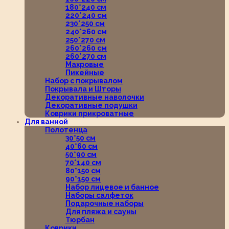
180*240 см
220*240 см
230*250 см
240*260 см
250*270 см
260*260 см
260*270 см
Махровые
Пикейные
Набор с покрывалом
Покрывала и Шторы
Декоративные наволочки
Декоративные подушки
Коврики прикроватные
Для ванной
Полотенца
30*50 см
40*60 см
50*90 см
70*140 см
80*150 см
90*150 см
Набор лицевое и банное
Наборы салфеток
Подарочные наборы
Для пляжа и сауны
Тюрбан
Коврики