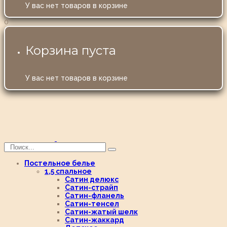
У вас нет товаров в корзине
0
Корзина пуста
У вас нет товаров в корзине
Постельное белье
1,5 спальное
Сатин делюкс
Сатин-страйп
Сатин-фланель
Сатин-тенсел
Сатин-жатый шелк
Сатин-жаккард