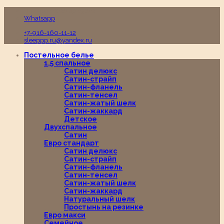
Пн-Вс с 10:00 до 19:00
Whatsapp
+7-916-160-11-12
sleeppp.ru@yandex.ru
Постельное белье
1,5 спальное
Сатин делюкс
Сатин-страйп
Сатин-фланель
Сатин-тенсел
Сатин-жатый шелк
Сатин-жаккард
Детское
Двухспальное
Сатин
Евро стандарт
Сатин делюкс
Сатин-страйп
Сатин-фланель
Сатин-тенсел
Сатин-жатый шелк
Сатин-жаккард
Натуральный шелк
Простынь на резинке
Евро макси
Семейное