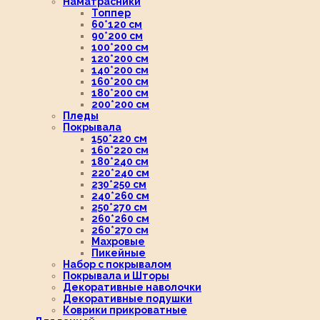
Наматрасники
Топпер
60*120 см
90*200 см
100*200 см
120*200 см
140*200 см
160*200 см
180*200 см
200*200 см
Пледы
Покрывала
150*220 см
160*220 см
180*240 см
220*240 см
230*250 см
240*260 см
250*270 см
260*260 см
260*270 см
Махровые
Пикейные
Набор с покрывалом
Покрывала и Шторы
Декоративные наволочки
Декоративные подушки
Коврики прикроватные