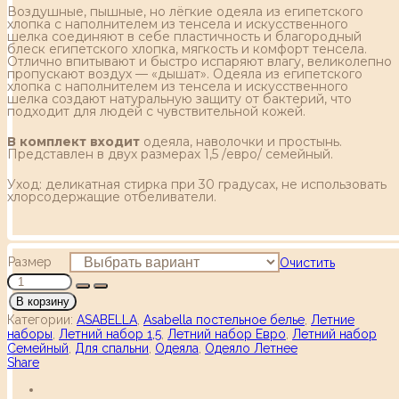
Воздушные, пышные, но лёгкие одеяла из египетского
хлопка с наполнителем из тенсела и искусственного
шелка соединяют в себе пластичность и благородный
блеск египетского хлопка, мягкость и комфорт тенсела.
Отлично впитывают и быстро испаряют влагу, великолепно
пропускают воздух — «дышат». Одеяла из египетского
хлопка с наполнителем из тенсела и искусственного
шелка создают натуральную защиту от бактерий, что
подходит для людей с чувствительной кожей.
В комплект входит
одеяла, наволочки и простынь.
Представлен в двух размерах 1,5 /евро/ семейный.
Уход: деликатная стирка при 30 градусах, не использовать
хлорсодержащие отбеливатели.
Размер
Очистить
В корзину
Категории:
ASABELLA
,
Asabella постельное белье
,
Летние
наборы
,
Летний набор 1,5
,
Летний набор Евро
,
Летний набор
Семейный
,
Для спальни
,
Одеяла
,
Одеяло Летнее
Share