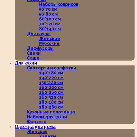
Наборы ковриков
50*70 см
50*80 см
60*100 см
70*120 см
80*140 см
Для сауны
Женские
Мужские
Диффузоры
Свечи
Саше
Для кухни
Скатерти и салфетки
140*180 см
140*220 см
150*220 см
160*220 см
160*260 см
160*320 см
180*180 см
180*280 см
Кухонные полотенца
Наборы для кухни
Фартуки
Одежда для дома
Женская
Халаты