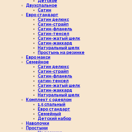
Детское
Двухспальное
Сатин
Евро стандарт
Сатин делюкс
Сатин-страйп
Сатин-фланель
Сатин-тенсел
Сатин-жатый шелк
Сатин-жаккард
Натуральный шелк
Простынь на резинке
Евро макси
Семейное
Сатин делюкс
Сатин-страйп
Сатин-фланель
сатин-тенсел
Сатин-жатый шелк
Сатин-жаккард
Натуральный шелк
Комплект с одеялом
1,5 спальный
Евро стандарт
Семейный
Детский набор
Наволочки
Простыни