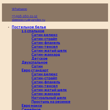
Пн-Вс с 10:00 до 19:00
Whatsapp
+7-916-160-11-12
sleeppp.ru@yandex.ru
Постельное белье
1,5 спальное
Сатин делюкс
Сатин-страйп
Сатин-фланель
Сатин-тенсел
Сатин-жатый шелк
Сатин-жаккард
Детское
Двухспальное
Сатин
Евро стандарт
Сатин делюкс
Сатин-страйп
Сатин-фланель
Сатин-тенсел
Сатин-жатый шелк
Сатин-жаккард
Натуральный шелк
Простынь на резинке
Евро макси
Семейное