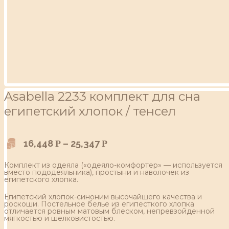
Asabella 2233 комплект для сна
египетский хлопок / тенсел
16,448
–
25,347
Р
Р
Комплект из одеяла («одеяло-комфортер» — используется
вместо пододеяльника), простыни и наволочек из
египетского хлопка.
Египетский хлопок-синоним высочайшего качества и
роскоши. Постельное белье из египесткого хлопка
отличается ровным матовым блеском, непревзойденной
мягкостью и шелковистостью.