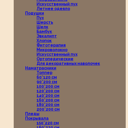
Искусственный пух
Летнее одеяло
Подушки
Пух
Шерсть
Шелк
Бамбук
Эвкалипт
Хлопок
Фитотерапия
Микроволокно
Искусственный пух
Ортопедические
Для декоративных наволочек
Наматрасники
Топпер
60*120 см
90*200 см
100*200 см
120*200 см
140*200 см
160*200 см
180*200 см
200*200 см
Пледы
Покрывала
150*220 см
160*220 см