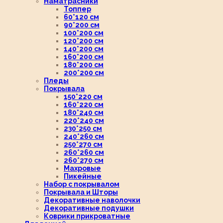
Наматрасники
Топпер
60*120 см
90*200 см
100*200 см
120*200 см
140*200 см
160*200 см
180*200 см
200*200 см
Пледы
Покрывала
150*220 см
160*220 см
180*240 см
220*240 см
230*250 см
240*260 см
250*270 см
260*260 см
260*270 см
Махровые
Пикейные
Набор с покрывалом
Покрывала и Шторы
Декоративные наволочки
Декоративные подушки
Коврики прикроватные