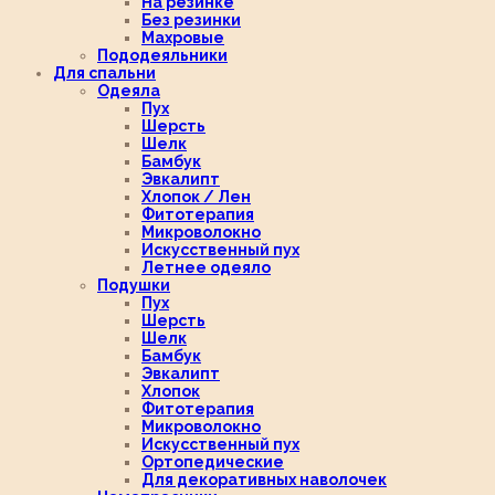
На резинке
Без резинки
Махровые
Пододеяльники
Для спальни
Одеяла
Пух
Шерсть
Шелк
Бамбук
Эвкалипт
Хлопок / Лен
Фитотерапия
Микроволокно
Искусственный пух
Летнее одеяло
Подушки
Пух
Шерсть
Шелк
Бамбук
Эвкалипт
Хлопок
Фитотерапия
Микроволокно
Искусственный пух
Ортопедические
Для декоративных наволочек