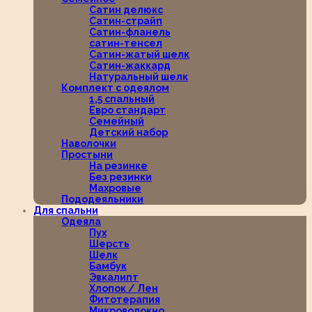
Сатин делюкс
Сатин-страйп
Сатин-фланель
сатин-тенсел
Сатин-жатый шелк
Сатин-жаккард
Натуральный шелк
Комплект с одеялом
1,5 спальный
Евро стандарт
Семейный
Детский набор
Наволочки
Простыни
На резинке
Без резинки
Махровые
Пододеяльники
Для спальни
Одеяла
Пух
Шерсть
Шелк
Бамбук
Эвкалипт
Хлопок / Лен
Фитотерапия
Микроволокно