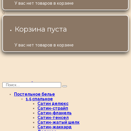
У вас нет товаров в корзине
0
Корзина пуста
У вас нет товаров в корзине
Постельное белье
1,5 спальное
Сатин делюкс
Сатин-страйп
Сатин-фланель
Сатин-тенсел
Сатин-жатый шелк
Сатин-жаккард