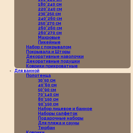
180*240 см
220*240 см
230*250 см
240*260 см
250*270 см
260*260 см
260*270 см
Махровые
Пикейные
Набор с покрывалом
Покрывала и Шторы
Декоративные наволочки
Декоративные подушки
Коврики прикроватные
Для ванной
Полотенца
30*50 см
40*60 см
50*90 см
70*140 см
80*150 см
90*150 см
Набор лицевое и банное
Наборы салфеток
Подарочные наборы
Для пляжа и сауны
Тюрбан
Коврики