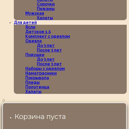
Сорочки
Пижамы
Мужская
Халаты
Для детей
Ясли
Детское 1,5
Комплект с одеялом
Одеяла
До 3 лет
После 3 лет
Подушки
До 3 лет
После 3 лет
Наборы с одеялом
Наматрасники
Покрывала
Пледы
Полотенца
Халаты
0
Корзина пуста