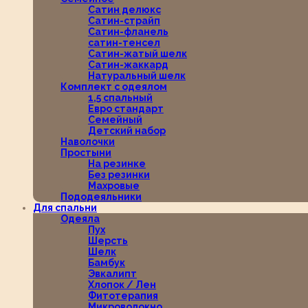
Сатин делюкс
Сатин-страйп
Сатин-фланель
сатин-тенсел
Сатин-жатый шелк
Сатин-жаккард
Натуральный шелк
Комплект с одеялом
1,5 спальный
Евро стандарт
Семейный
Детский набор
Наволочки
Простыни
На резинке
Без резинки
Махровые
Пододеяльники
Для спальни
Одеяла
Пух
Шерсть
Шелк
Бамбук
Эвкалипт
Хлопок / Лен
Фитотерапия
Микроволокно