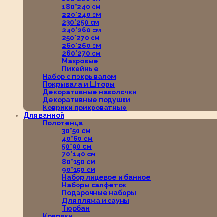
180*240 см
220*240 см
230*250 см
240*260 см
250*270 см
260*260 см
260*270 см
Махровые
Пикейные
Набор с покрывалом
Покрывала и Шторы
Декоративные наволочки
Декоративные подушки
Коврики прикроватные
Для ванной
Полотенца
30*50 см
40*60 см
50*90 см
70*140 см
80*150 см
90*150 см
Набор лицевое и банное
Наборы салфеток
Подарочные наборы
Для пляжа и сауны
Тюрбан
Коврики