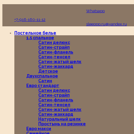
Пн-Вс с 10:00 до 19:00
Whatsapp
+7-916-160-11-12
sleeppp.ru@yandex.ru
Постельное белье
1,5 спальное
Сатин делюкс
Сатин-страйп
Сатин-фланель
Сатин-тенсел
Сатин-жатый шелк
Сатин-жаккард
Детское
Двухспальное
Сатин
Евро стандарт
Сатин делюкс
Сатин-страйп
Сатин-фланель
Сатин-тенсел
Сатин-жатый шелк
Сатин-жаккард
Натуральный шелк
Простынь на резинке
Евро макси
Семейное