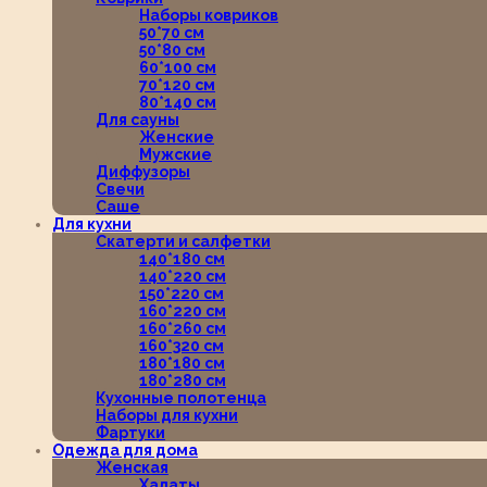
Наборы ковриков
50*70 см
50*80 см
60*100 см
70*120 см
80*140 см
Для сауны
Женские
Мужские
Диффузоры
Свечи
Саше
Для кухни
Скатерти и салфетки
140*180 см
140*220 см
150*220 см
160*220 см
160*260 см
160*320 см
180*180 см
180*280 см
Кухонные полотенца
Наборы для кухни
Фартуки
Одежда для дома
Женская
Халаты