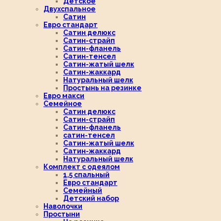
Детское
Двухспальное
Сатин
Евро стандарт
Сатин делюкс
Сатин-страйп
Сатин-фланель
Сатин-тенсел
Сатин-жатый шелк
Сатин-жаккард
Натуральный шелк
Простынь на резинке
Евро макси
Семейное
Сатин делюкс
Сатин-страйп
Сатин-фланель
сатин-тенсел
Сатин-жатый шелк
Сатин-жаккард
Натуральный шелк
Комплект с одеялом
1,5 спальный
Евро стандарт
Семейный
Детский набор
Наволочки
Простыни