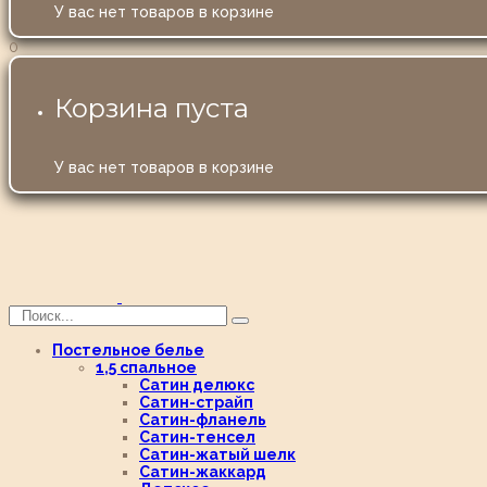
У вас нет товаров в корзине
0
Корзина пуста
У вас нет товаров в корзине
Постельное белье
1,5 спальное
Сатин делюкс
Сатин-страйп
Сатин-фланель
Сатин-тенсел
Сатин-жатый шелк
Сатин-жаккард