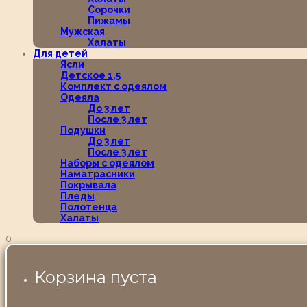
Сорочки
Пижамы
Мужская
Халаты
Для детей
Ясли
Детское 1,5
Комплект с одеялом
Одеяла
До 3 лет
После 3 лет
Подушки
До 3 лет
После 3 лет
Наборы с одеялом
Наматрасники
Покрывала
Пледы
Полотенца
Халаты
0
Корзина пуста