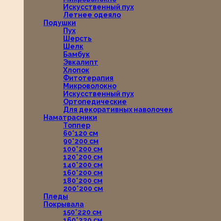
Искусственный пух
Летнее одеяло
Подушки
Пух
Шерсть
Шелк
Бамбук
Эвкалипт
Хлопок
Фитотерапия
Микроволокно
Искусственный пух
Ортопедические
Для декоративных наволочек
Наматрасники
Топпер
60*120 см
90*200 см
100*200 см
120*200 см
140*200 см
160*200 см
180*200 см
200*200 см
Пледы
Покрывала
150*220 см
160*220 см