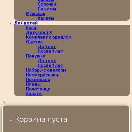
Сорочки
Пижамы
Мужская
Халаты
Для детей
Ясли
Детское 1,5
Комплект с одеялом
Одеяла
До 3 лет
После 3 лет
Подушки
До 3 лет
После 3 лет
Наборы с одеялом
Наматрасники
Покрывала
Пледы
Полотенца
Халаты
0
Корзина пуста