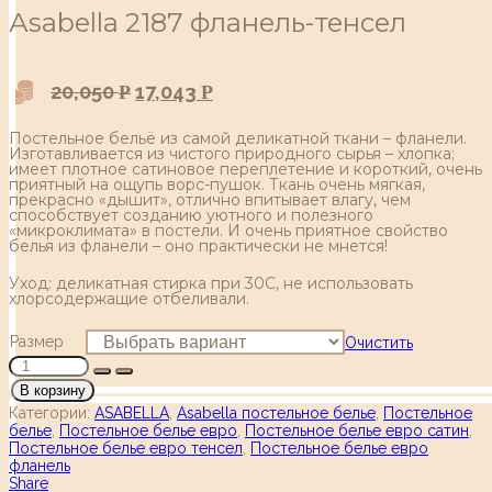
Аsabella 2187 фланель-тенсел
20,050
17,043
Р
Р
Постельное бельё из самой деликатной ткани – фланели.
Изготавливается из чистого природного сырья – хлопка;
имеет плотное сатиновое переплетение и короткий, очень
приятный на ощупь ворс-пушок. Ткань очень мягкая,
прекрасно «дышит», отлично впитывает влагу, чем
способствует созданию уютного и полезного
«микроклимата» в постели. И очень приятное свойство
белья из фланели – оно практически не мнется!
Уход: деликатная стирка при 30С, не использовать
хлорсодержащие отбеливали.
Размер
Очистить
В корзину
Категории:
ASABELLA
,
Asabella постельное белье
,
Постельное
белье
,
Постельное белье евро
,
Постельное белье евро сатин
,
Постельное белье евро тенсел
,
Постельное белье евро
фланель
Share