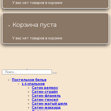
У вас нет товаров в корзине
0
Корзина пуста
У вас нет товаров в корзине
Постельное белье
1,5 спальное
Сатин делюкс
Сатин-страйп
Сатин-фланель
Сатин-тенсел
Сатин-жатый шелк
Сатин-жаккард