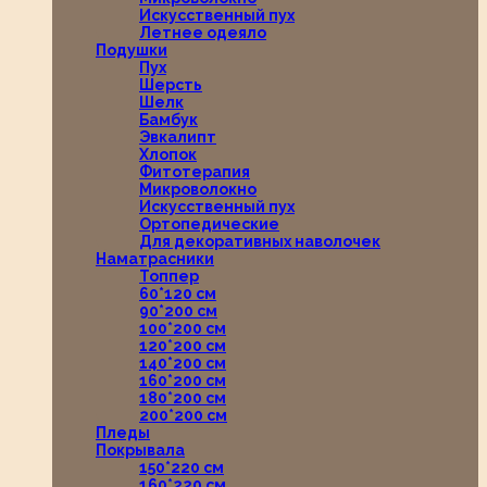
Искусственный пух
Летнее одеяло
Подушки
Пух
Шерсть
Шелк
Бамбук
Эвкалипт
Хлопок
Фитотерапия
Микроволокно
Искусственный пух
Ортопедические
Для декоративных наволочек
Наматрасники
Топпер
60*120 см
90*200 см
100*200 см
120*200 см
140*200 см
160*200 см
180*200 см
200*200 см
Пледы
Покрывала
150*220 см
160*220 см