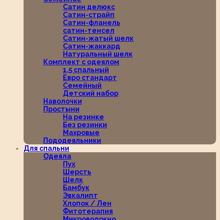
Сатин делюкс
Сатин-страйп
Сатин-фланель
сатин-тенсел
Сатин-жатый шелк
Сатин-жаккард
Натуральный шелк
Комплект с одеялом
1,5 спальный
Евро стандарт
Семейный
Детский набор
Наволочки
Простыни
На резинке
Без резинки
Махровые
Пододеяльники
Для спальни
Одеяла
Пух
Шерсть
Шелк
Бамбук
Эвкалипт
Хлопок / Лен
Фитотерапия
Микроволокно