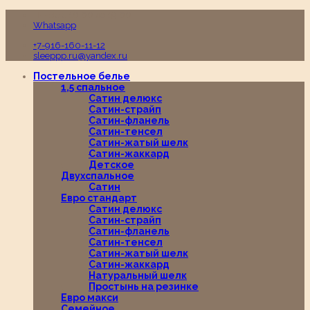
Пн-Вс с 10:00 до 19:00
Whatsapp
+7-916-160-11-12
sleeppp.ru@yandex.ru
Постельное белье
1,5 спальное
Сатин делюкс
Сатин-страйп
Сатин-фланель
Сатин-тенсел
Сатин-жатый шелк
Сатин-жаккард
Детское
Двухспальное
Сатин
Евро стандарт
Сатин делюкс
Сатин-страйп
Сатин-фланель
Сатин-тенсел
Сатин-жатый шелк
Сатин-жаккард
Натуральный шелк
Простынь на резинке
Евро макси
Семейное