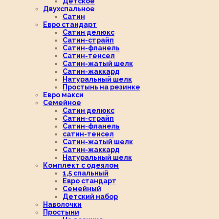
Детское
Двухспальное
Сатин
Евро стандарт
Сатин делюкс
Сатин-страйп
Сатин-фланель
Сатин-тенсел
Сатин-жатый шелк
Сатин-жаккард
Натуральный шелк
Простынь на резинке
Евро макси
Семейное
Сатин делюкс
Сатин-страйп
Сатин-фланель
сатин-тенсел
Сатин-жатый шелк
Сатин-жаккард
Натуральный шелк
Комплект с одеялом
1,5 спальный
Евро стандарт
Семейный
Детский набор
Наволочки
Простыни