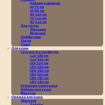
Наборы ковриков
50*70 см
50*80 см
60*100 см
70*120 см
80*140 см
Для сауны
Женские
Мужские
Диффузоры
Свечи
Саше
Для кухни
Скатерти и салфетки
140*180 см
140*220 см
150*220 см
160*220 см
160*260 см
160*320 см
180*180 см
180*280 см
Кухонные полотенца
Наборы для кухни
Фартуки
Одежда для дома
Женская
Халаты