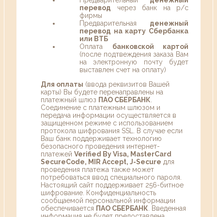
перевод
через банк на р/с
фирмы
Предварительная
денежный
перевод на карту Сбербанка
или ВТБ
Оплата
банковской картой
(после подтвеждения заказа Вам
на электронную почту будет
выставлен счет на оплату)
Для оплаты
(ввода реквизитов Вашей
карты) Вы будете перенаправлены на
платежный шлюз
ПАО СБЕРБАНК
.
Соединение с платежным шлюзом и
передача информации осуществляется в
защищенном режиме с использованием
протокола шифрования SSL. В случае если
Ваш банк поддерживает технологию
безопасного проведения интернет-
платежей
Verified By Visa, MasterCard
SecureCode, MIR Accept, J-Secure
для
проведения платежа также может
потребоваться ввод специального пароля.
Настоящий сайт поддерживает 256-битное
шифрование. Конфиденциальность
сообщаемой персональной информации
обеспечивается
ПАО СБЕРБАНК
. Введенная
информация не будет предоставлена