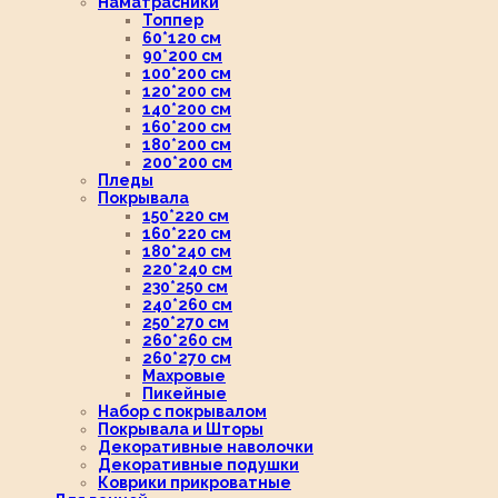
Наматрасники
Топпер
60*120 см
90*200 см
100*200 см
120*200 см
140*200 см
160*200 см
180*200 см
200*200 см
Пледы
Покрывала
150*220 см
160*220 см
180*240 см
220*240 см
230*250 см
240*260 см
250*270 см
260*260 см
260*270 см
Махровые
Пикейные
Набор с покрывалом
Покрывала и Шторы
Декоративные наволочки
Декоративные подушки
Коврики прикроватные