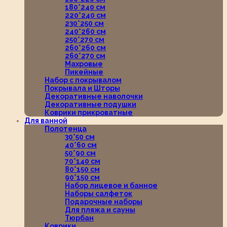
180*240 см
220*240 см
230*250 см
240*260 см
250*270 см
260*260 см
260*270 см
Махровые
Пикейные
Набор с покрывалом
Покрывала и Шторы
Декоративные наволочки
Декоративные подушки
Коврики прикроватные
Для ванной
Полотенца
30*50 см
40*60 см
50*90 см
70*140 см
80*150 см
90*150 см
Набор лицевое и банное
Наборы салфеток
Подарочные наборы
Для пляжа и сауны
Тюрбан
Коврики