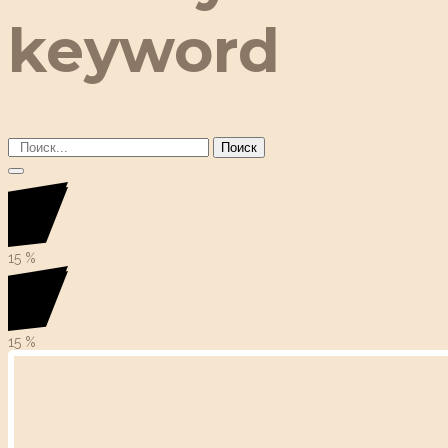
keyword
Поиск
15
%
15
%