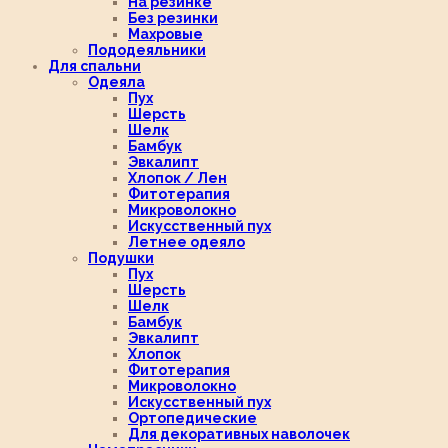
На резинке
Без резинки
Махровые
Пододеяльники
Для спальни
Одеяла
Пух
Шерсть
Шелк
Бамбук
Эвкалипт
Хлопок / Лен
Фитотерапия
Микроволокно
Искусственный пух
Летнее одеяло
Подушки
Пух
Шерсть
Шелк
Бамбук
Эвкалипт
Хлопок
Фитотерапия
Микроволокно
Искусственный пух
Ортопедические
Для декоративных наволочек