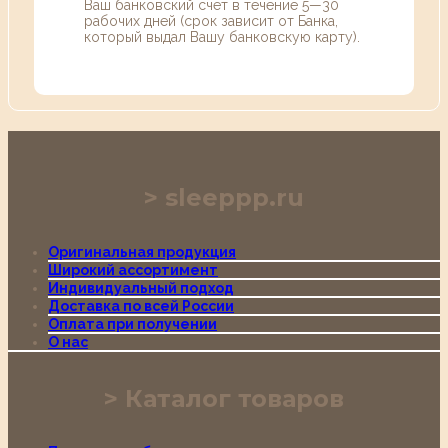
Ваш банковский счет в течение 5—30
рабочих дней (срок зависит от Банка,
который выдал Вашу банковскую карту).
sleeppp.ru
Оригинальная продукция
Широкий ассортимент
Индивидуальный подход
Доставка по всей России
Оплата при получении
О нас
Каталог товаров