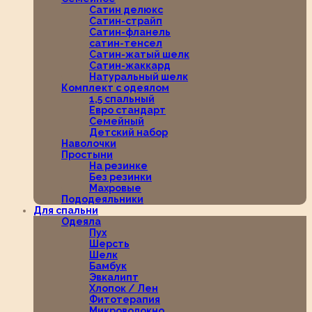
Сатин делюкс
Сатин-страйп
Сатин-фланель
сатин-тенсел
Сатин-жатый шелк
Сатин-жаккард
Натуральный шелк
Комплект с одеялом
1,5 спальный
Евро стандарт
Семейный
Детский набор
Наволочки
Простыни
На резинке
Без резинки
Махровые
Пододеяльники
Для спальни
Одеяла
Пух
Шерсть
Шелк
Бамбук
Эвкалипт
Хлопок / Лен
Фитотерапия
Микроволокно