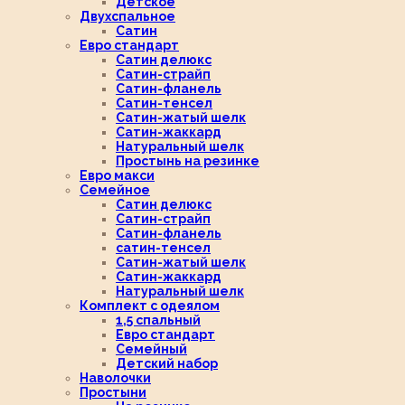
Детское
Двухспальное
Сатин
Евро стандарт
Сатин делюкс
Сатин-страйп
Сатин-фланель
Сатин-тенсел
Сатин-жатый шелк
Сатин-жаккард
Натуральный шелк
Простынь на резинке
Евро макси
Семейное
Сатин делюкс
Сатин-страйп
Сатин-фланель
сатин-тенсел
Сатин-жатый шелк
Сатин-жаккард
Натуральный шелк
Комплект с одеялом
1,5 спальный
Евро стандарт
Семейный
Детский набор
Наволочки
Простыни