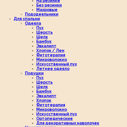
На резинке
Без резинки
Махровые
Пододеяльники
Для спальни
Одеяла
Пух
Шерсть
Шелк
Бамбук
Эвкалипт
Хлопок / Лен
Фитотерапия
Микроволокно
Искусственный пух
Летнее одеяло
Подушки
Пух
Шерсть
Шелк
Бамбук
Эвкалипт
Хлопок
Фитотерапия
Микроволокно
Искусственный пух
Ортопедические
Для декоративных наволочек