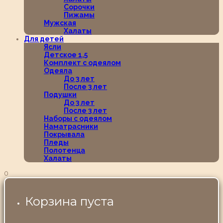
Сорочки
Пижамы
Мужская
Халаты
Для детей
Ясли
Детское 1,5
Комплект с одеялом
Одеяла
До 3 лет
После 3 лет
Подушки
До 3 лет
После 3 лет
Наборы с одеялом
Наматрасники
Покрывала
Пледы
Полотенца
Халаты
0
Корзина пуста