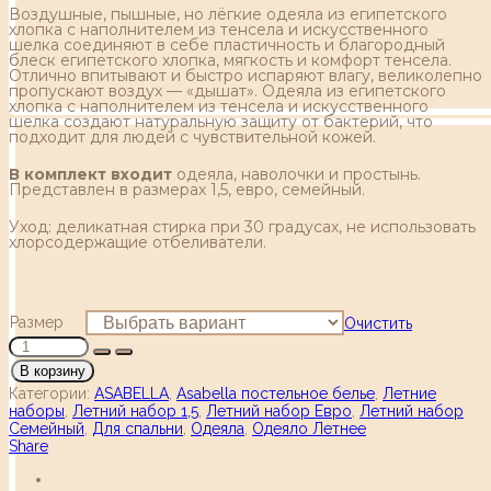
Воздушные, пышные, но лёгкие одеяла из египетского
хлопка с наполнителем из тенсела и искусственного
шелка соединяют в себе пластичность и благородный
блеск египетского хлопка, мягкость и комфорт тенсела.
Отлично впитывают и быстро испаряют влагу, великолепно
пропускают воздух — «дышат». Одеяла из египетского
хлопка с наполнителем из тенсела и искусственного
шелка создают натуральную защиту от бактерий, что
подходит для людей с чувствительной кожей.
В комплект входит
одеяла, наволочки и простынь.
Представлен в размерах 1,5, евро, семейный.
Уход: деликатная стирка при 30 градусах, не использовать
хлорсодержащие отбеливатели.
Размер
Очистить
В корзину
Категории:
ASABELLA
,
Asabella постельное белье
,
Летние
наборы
,
Летний набор 1,5
,
Летний набор Евро
,
Летний набор
Семейный
,
Для спальни
,
Одеяла
,
Одеяло Летнее
Share