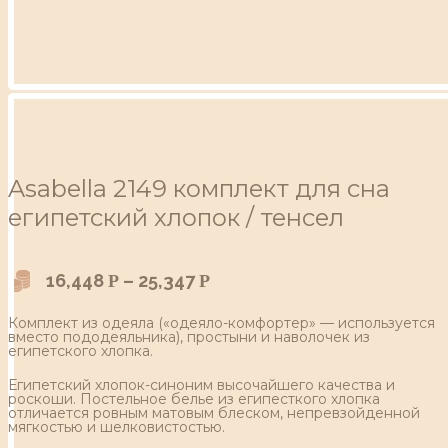
Asabella 2149 комплект для сна
египетский хлопок / тенсел
16,448
–
25,347
Р
Р
Комплект из одеяла («одеяло-комфортер» — используется
вместо пододеяльника), простыни и наволочек из
египетского хлопка.
Египетский хлопок-синоним высочайшего качества и
роскоши. Постельное белье из египесткого хлопка
отличается ровным матовым блеском, непревзойденной
мягкостью и шелковистостью.