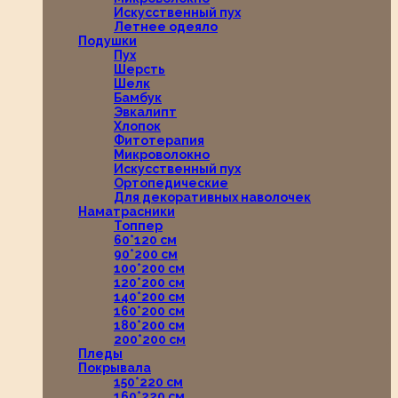
Искусственный пух
Летнее одеяло
Подушки
Пух
Шерсть
Шелк
Бамбук
Эвкалипт
Хлопок
Фитотерапия
Микроволокно
Искусственный пух
Ортопедические
Для декоративных наволочек
Наматрасники
Топпер
60*120 см
90*200 см
100*200 см
120*200 см
140*200 см
160*200 см
180*200 см
200*200 см
Пледы
Покрывала
150*220 см
160*220 см