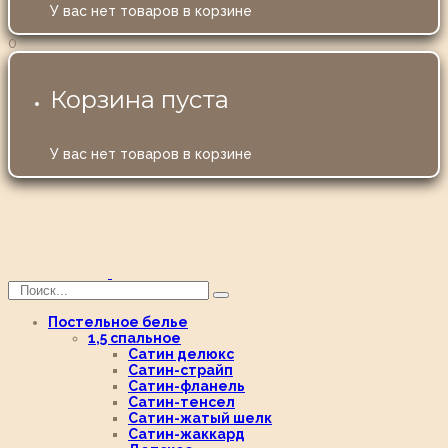
У вас нет товаров в корзине
0
Корзина пуста
У вас нет товаров в корзине
Постельное белье
1,5 спальное
Сатин делюкс
Сатин-страйп
Сатин-фланель
Сатин-тенсел
Сатин-жатый шелк
Сатин-жаккард