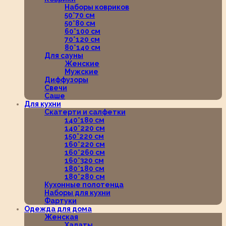
Наборы ковриков
50*70 см
50*80 см
60*100 см
70*120 см
80*140 см
Для сауны
Женские
Мужские
Диффузоры
Свечи
Саше
Для кухни
Скатерти и салфетки
140*180 см
140*220 см
150*220 см
160*220 см
160*260 см
160*320 см
180*180 см
180*280 см
Кухонные полотенца
Наборы для кухни
Фартуки
Одежда для дома
Женская
Халаты