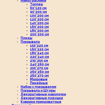
Наматрасники
Топпер
60*120 см
90*200 см
100*200 см
120*200 см
140*200 см
160*200 см
180*200 см
200*200 см
Пледы
Покрывала
150*220 см
160*220 см
180*240 см
220*240 см
230*250 см
240*260 см
250*270 см
260*260 см
260*270 см
Махровые
Пикейные
Набор с покрывалом
Покрывала и Шторы
Декоративные наволочки
Декоративные подушки
Коврики прикроватные