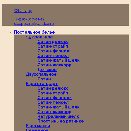
Пн-Вс с 10:00 до 19:00
Whatsapp
+7-916-160-11-12
sleeppp.ru@yandex.ru
Постельное белье
1,5 спальное
Сатин делюкс
Сатин-страйп
Сатин-фланель
Сатин-тенсел
Сатин-жатый шелк
Сатин-жаккард
Детское
Двухспальное
Сатин
Евро стандарт
Сатин делюкс
Сатин-страйп
Сатин-фланель
Сатин-тенсел
Сатин-жатый шелк
Сатин-жаккард
Натуральный шелк
Простынь на резинке
Евро макси
Семейное