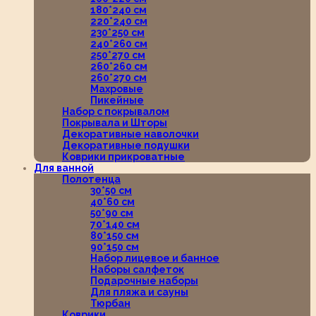
180*240 см
220*240 см
230*250 см
240*260 см
250*270 см
260*260 см
260*270 см
Махровые
Пикейные
Набор с покрывалом
Покрывала и Шторы
Декоративные наволочки
Декоративные подушки
Коврики прикроватные
Для ванной
Полотенца
30*50 см
40*60 см
50*90 см
70*140 см
80*150 см
90*150 см
Набор лицевое и банное
Наборы салфеток
Подарочные наборы
Для пляжа и сауны
Тюрбан
Коврики