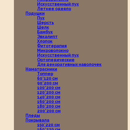
Искусственный пух
Летнее одеяло
Подушки
Пух
Шерсть
Шелк
Бамбук
Эвкалипт
Хлопок
Фитотерапия
Микроволокно
Искусственный пух
Ортопедические
Для декоративных наволочек
Наматрасники
Топпер
60*120 см
90*200 см
100*200 см
120*200 см
140*200 см
160*200 см
180*200 см
200*200 см
Пледы
Покрывала
150*220 см
160*220 см