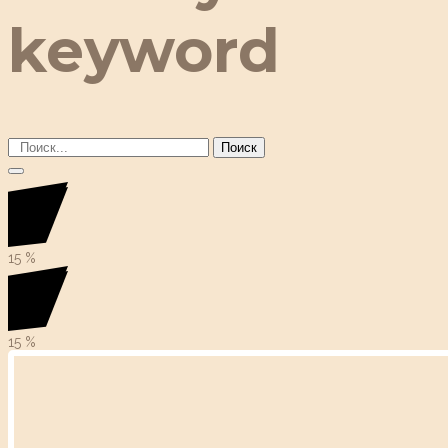
keyword
Поиск
15
%
15
%