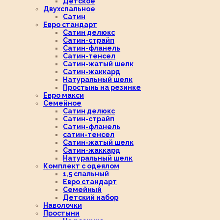
Детское
Двухспальное
Сатин
Евро стандарт
Сатин делюкс
Сатин-страйп
Сатин-фланель
Сатин-тенсел
Сатин-жатый шелк
Сатин-жаккард
Натуральный шелк
Простынь на резинке
Евро макси
Семейное
Сатин делюкс
Сатин-страйп
Сатин-фланель
сатин-тенсел
Сатин-жатый шелк
Сатин-жаккард
Натуральный шелк
Комплект с одеялом
1,5 спальный
Евро стандарт
Семейный
Детский набор
Наволочки
Простыни