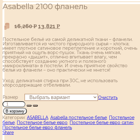
Аsabella 2100 фланель
16,260
13,821
Р
Р
Постельное бельё из самой деликатной ткани – фланели.
Изготавливается из чистого природного сырья – хлопка;
имеет плотное сатиновое переплетение и короткий, очень
приятный на ощупь ворс-пушок. Ткань очень мягкая,
прекрасно «дышит», отлично впитывает влагу, чем
способствует созданию уютного и полезного
«микроклимата» в постели. И очень приятное свойство
белья из фланели – оно практически не мнется!
Уход: деликатная стирка при 30С, не использовать
хлорсодержащие отбеливали.
Размер
Очистить
В корзину
Категории:
ASABELLA
,
Asabella постельное белье
,
Постельное
белье
,
Постельное белье евро
,
Постельное белье евро сатин
,
Постельное белье евро фланель
Share