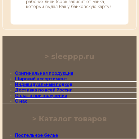
рабочих дней (срок зависит от Банка,
который выдал Вашу банковскую карту).
sleeppp.ru
Оригинальная продукция
Широкий ассортимент
Индивидуальный подход
Доставка по всей России
Оплата при получении
О нас
Каталог товаров
Постельное белье