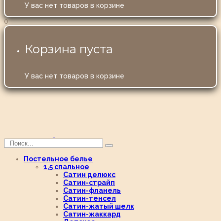
У вас нет товаров в корзине
0
Корзина пуста
У вас нет товаров в корзине
Постельное белье
1,5 спальное
Сатин делюкс
Сатин-страйп
Сатин-фланель
Сатин-тенсел
Сатин-жатый шелк
Сатин-жаккард