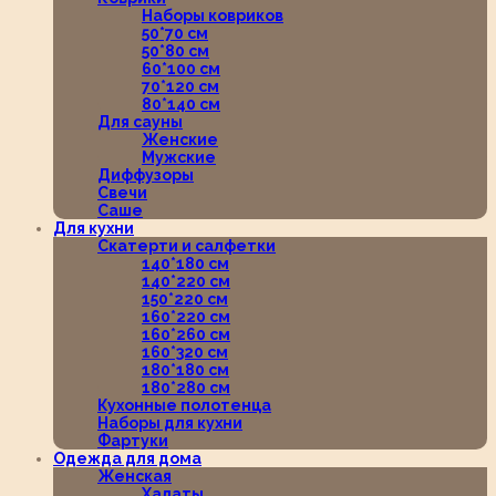
Наборы ковриков
50*70 см
50*80 см
60*100 см
70*120 см
80*140 см
Для сауны
Женские
Мужские
Диффузоры
Свечи
Саше
Для кухни
Скатерти и салфетки
140*180 см
140*220 см
150*220 см
160*220 см
160*260 см
160*320 см
180*180 см
180*280 см
Кухонные полотенца
Наборы для кухни
Фартуки
Одежда для дома
Женская
Халаты