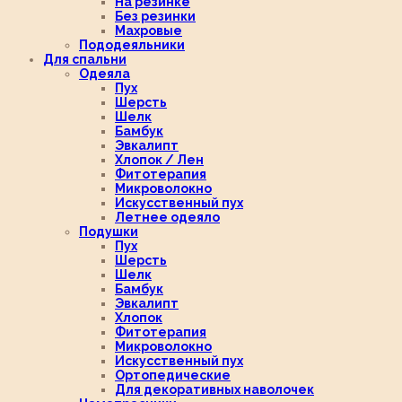
На резинке
Без резинки
Махровые
Пододеяльники
Для спальни
Одеяла
Пух
Шерсть
Шелк
Бамбук
Эвкалипт
Хлопок / Лен
Фитотерапия
Микроволокно
Искусственный пух
Летнее одеяло
Подушки
Пух
Шерсть
Шелк
Бамбук
Эвкалипт
Хлопок
Фитотерапия
Микроволокно
Искусственный пух
Ортопедические
Для декоративных наволочек