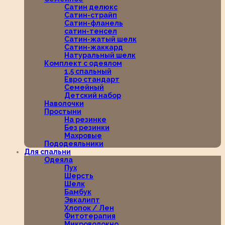
Сатин делюкс
Сатин-страйп
Сатин-фланель
сатин-тенсел
Сатин-жатый шелк
Сатин-жаккард
Натуральный шелк
Комплект с одеялом
1,5 спальный
Евро стандарт
Семейный
Детский набор
Наволочки
Простыни
На резинке
Без резинки
Махровые
Пододеяльники
Для спальни
Одеяла
Пух
Шерсть
Шелк
Бамбук
Эвкалипт
Хлопок / Лен
Фитотерапия
Микроволокно