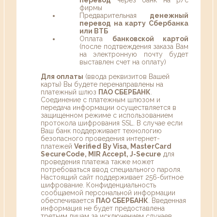
фирмы
Предварительная
денежный
перевод на карту Сбербанка
или ВТБ
Оплата
банковской картой
(после подтвеждения заказа Вам
на электронную почту будет
выставлен счет на оплату)
Для оплаты
(ввода реквизитов Вашей
карты) Вы будете перенаправлены на
платежный шлюз
ПАО СБЕРБАНК
.
Соединение с платежным шлюзом и
передача информации осуществляется в
защищенном режиме с использованием
протокола шифрования SSL. В случае если
Ваш банк поддерживает технологию
безопасного проведения интернет-
платежей
Verified By Visa, MasterCard
SecureCode, MIR Accept, J-Secure
для
проведения платежа также может
потребоваться ввод специального пароля.
Настоящий сайт поддерживает 256-битное
шифрование. Конфиденциальность
сообщаемой персональной информации
обеспечивается
ПАО СБЕРБАНК
. Введенная
информация не будет предоставлена
третьим лицам за исключением случаев,