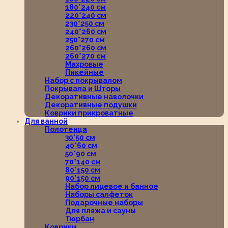
180*240 см
220*240 см
230*250 см
240*260 см
250*270 см
260*260 см
260*270 см
Махровые
Пикейные
Набор с покрывалом
Покрывала и Шторы
Декоративные наволочки
Декоративные подушки
Коврики прикроватные
Для ванной
Полотенца
30*50 см
40*60 см
50*90 см
70*140 см
80*150 см
90*150 см
Набор лицевое и банное
Наборы салфеток
Подарочные наборы
Для пляжа и сауны
Тюрбан
Коврики