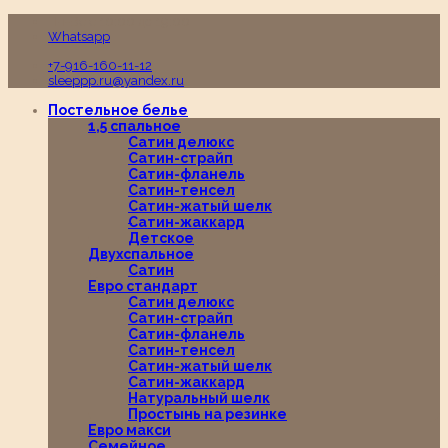
Пн-Вс с 10:00 до 19:00
Whatsapp
+7-916-160-11-12
sleeppp.ru@yandex.ru
Постельное белье
1,5 спальное
Сатин делюкс
Сатин-страйп
Сатин-фланель
Сатин-тенсел
Сатин-жатый шелк
Сатин-жаккард
Детское
Двухспальное
Сатин
Евро стандарт
Сатин делюкс
Сатин-страйп
Сатин-фланель
Сатин-тенсел
Сатин-жатый шелк
Сатин-жаккард
Натуральный шелк
Простынь на резинке
Евро макси
Семейное