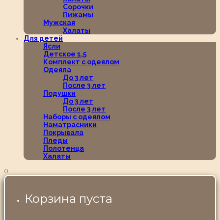
Сорочки
Пижамы
Мужская
Халаты
Для детей
Ясли
Детское 1,5
Комплект с одеялом
Одеяла
До 3 лет
После 3 лет
Подушки
До 3 лет
После 3 лет
Наборы с одеялом
Наматрасники
Покрывала
Пледы
Полотенца
Халаты
0
Корзина пуста