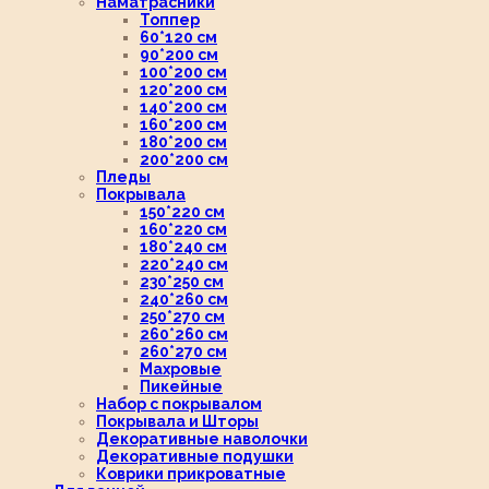
Наматрасники
Топпер
60*120 см
90*200 см
100*200 см
120*200 см
140*200 см
160*200 см
180*200 см
200*200 см
Пледы
Покрывала
150*220 см
160*220 см
180*240 см
220*240 см
230*250 см
240*260 см
250*270 см
260*260 см
260*270 см
Махровые
Пикейные
Набор с покрывалом
Покрывала и Шторы
Декоративные наволочки
Декоративные подушки
Коврики прикроватные