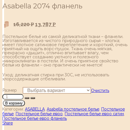
Аsabella 2074 фланель
16,220
13,787
Р
Р
Постельное бельё из самой деликатной ткани – фланели.
Изготавливается из чистого природного сырья – хлопка;
имеет плотное сатиновое переплетение и короткий, очень
приятный на ощупь ворс-пушок. Ткань очень мягкая,
прекрасно «дышит», отлично впитывает влагу, чем
способствует созданию уютного и полезного
«микроклимата» в постели. И очень приятное свойство
белья из фланели – оно практически не мнется!
Уход: деликатная стирка при 30С, не использовать
хлорсодержащие отбеливали.
Размер
Очистить
В корзину
Категории:
ASABELLA
,
Asabella постельное белье
,
Постельное
белье
,
Постельное белье евро
,
Постельное белье евро сатин
,
Постельное белье евро фланель
Share