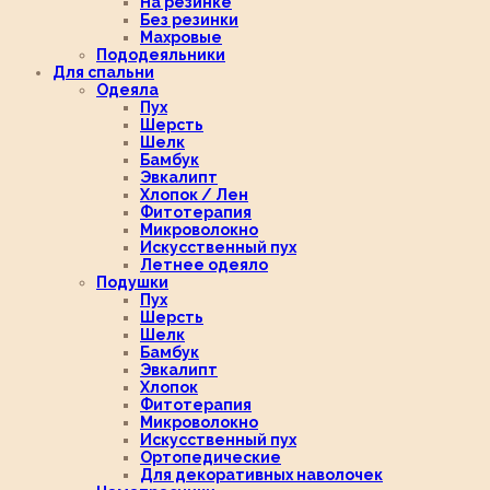
На резинке
Без резинки
Махровые
Пододеяльники
Для спальни
Одеяла
Пух
Шерсть
Шелк
Бамбук
Эвкалипт
Хлопок / Лен
Фитотерапия
Микроволокно
Искусственный пух
Летнее одеяло
Подушки
Пух
Шерсть
Шелк
Бамбук
Эвкалипт
Хлопок
Фитотерапия
Микроволокно
Искусственный пух
Ортопедические
Для декоративных наволочек