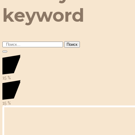
keyword
Поиск
15
%
15
%