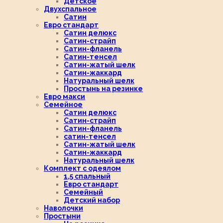
Детское
Двухспальное
Сатин
Евро стандарт
Сатин делюкс
Сатин-страйп
Сатин-фланель
Сатин-тенсел
Сатин-жатый шелк
Сатин-жаккард
Натуральный шелк
Простынь на резинке
Евро макси
Семейное
Сатин делюкс
Сатин-страйп
Сатин-фланель
сатин-тенсел
Сатин-жатый шелк
Сатин-жаккард
Натуральный шелк
Комплект с одеялом
1,5 спальный
Евро стандарт
Семейный
Детский набор
Наволочки
Простыни