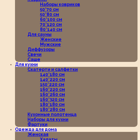
Наборы ковриков
50*70 см
50*80 см
60*100 см
70*120 см
80*140 см
Для сауны
Женские
Мужские
Диффузоры
Свечи
Саше
Для кухни
Скатерти и салфетки
140*180 см
140*220 см
150*220 см
160*220 см
160*260 см
160*320 см
180*180 см
180*280 см
Кухонные полотенца
Наборы для кухни
Фартуки
Одежда для дома
Женская
Халаты