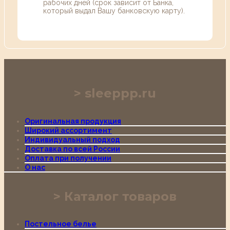
рабочих дней (срок зависит от Банка,
который выдал Вашу банковскую карту).
sleeppp.ru
Оригинальная продукция
Широкий ассортимент
Индивидуальный подход
Доставка по всей России
Оплата при получении
О нас
Каталог товаров
Постельное белье