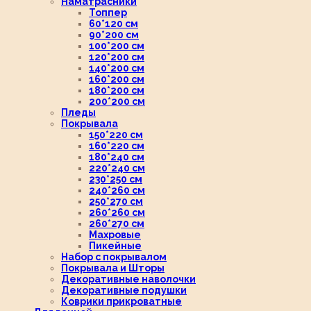
Наматрасники
Топпер
60*120 см
90*200 см
100*200 см
120*200 см
140*200 см
160*200 см
180*200 см
200*200 см
Пледы
Покрывала
150*220 см
160*220 см
180*240 см
220*240 см
230*250 см
240*260 см
250*270 см
260*260 см
260*270 см
Махровые
Пикейные
Набор с покрывалом
Покрывала и Шторы
Декоративные наволочки
Декоративные подушки
Коврики прикроватные