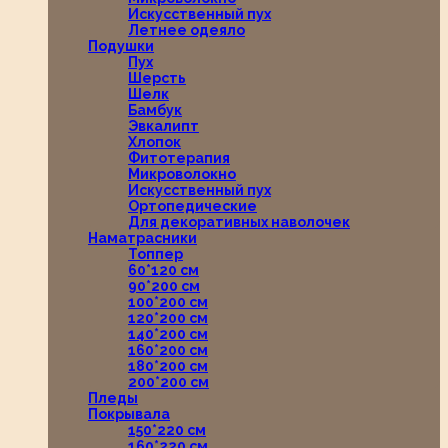
Искусственный пух
Летнее одеяло
Подушки
Пух
Шерсть
Шелк
Бамбук
Эвкалипт
Хлопок
Фитотерапия
Микроволокно
Искусственный пух
Ортопедические
Для декоративных наволочек
Наматрасники
Топпер
60*120 см
90*200 см
100*200 см
120*200 см
140*200 см
160*200 см
180*200 см
200*200 см
Пледы
Покрывала
150*220 см
160*220 см