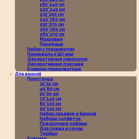
180*240 см
220*240 см
230*250 см
240*260 см
250*270 см
260*260 см
260*270 см
Махровые
Пикейные
Набор с покрывалом
Покрывала и Шторы
Декоративные наволочки
Декоративные подушки
Коврики прикроватные
Для ванной
Полотенца
30*50 см
40*60 см
50*90 см
70*140 см
80*150 см
90*150 см
Набор лицевое и банное
Наборы салфеток
Подарочные наборы
Для пляжа и сауны
Тюрбан
Коврики