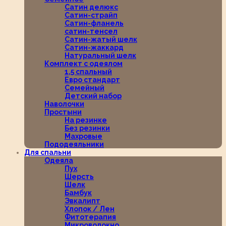
Сатин делюкс
Сатин-страйп
Сатин-фланель
сатин-тенсел
Сатин-жатый шелк
Сатин-жаккард
Натуральный шелк
Комплект с одеялом
1,5 спальный
Евро стандарт
Семейный
Детский набор
Наволочки
Простыни
На резинке
Без резинки
Махровые
Пододеяльники
Для спальни
Одеяла
Пух
Шерсть
Шелк
Бамбук
Эвкалипт
Хлопок / Лен
Фитотерапия
Микроволокно