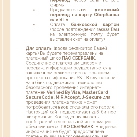
фирмы
Предварительная
денежный
перевод на карту Сбербанка
или ВТБ
Оплата
банковской картой
(после подтвеждения заказа Вам
на электронную почту будет
выставлен счет на оплату)
Для оплаты
(ввода реквизитов Вашей
карты) Вы будете перенаправлены на
платежный шлюз
ПАО СБЕРБАНК
.
Соединение с платежным шлюзом и
передача информации осуществляется в
защищенном режиме с использованием
протокола шифрования SSL. В случае если
Ваш банк поддерживает технологию
безопасного проведения интернет-
платежей
Verified By Visa, MasterCard
SecureCode, MIR Accept, J-Secure
для
проведения платежа также может
потребоваться ввод специального пароля.
Настоящий сайт поддерживает 256-битное
шифрование. Конфиденциальность
сообщаемой персональной информации
обеспечивается
ПАО СБЕРБАНК
. Введенная
информация не будет предоставлена
третьим лицам за исключением случаев,