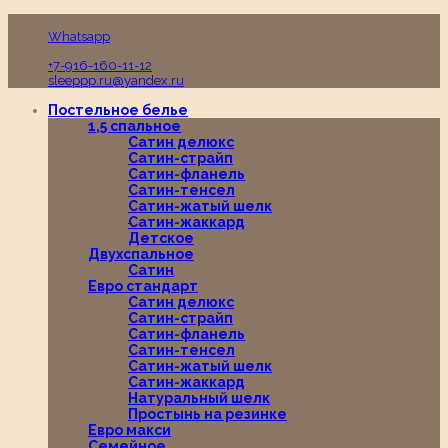
Пн-Вс с 10:00 до 19:00
Whatsapp
+7-916-160-11-12
sleeppp.ru@yandex.ru
Постельное белье
1,5 спальное
Сатин делюкс
Сатин-страйп
Сатин-фланель
Сатин-тенсел
Сатин-жатый шелк
Сатин-жаккард
Детское
Двухспальное
Сатин
Евро стандарт
Сатин делюкс
Сатин-страйп
Сатин-фланель
Сатин-тенсел
Сатин-жатый шелк
Сатин-жаккард
Натуральный шелк
Простынь на резинке
Евро макси
Семейное