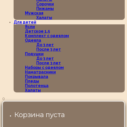
Сорочки
Пижамы
Мужская
Халаты
Для детей
Ясли
Детское 1,5
Комплект с одеялом
Одеяла
До 3 лет
После 3 лет
Подушки
До 3 лет
После 3 лет
Наборы с одеялом
Наматрасники
Покрывала
Пледы
Полотенца
Халаты
0
Корзина пуста