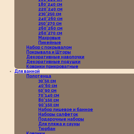
180*240 см
220*240 см
230*250 см
240*260 см
250*270 см
260*260 см
260*270 см
Махровые
Пикейные
Набор с покрывалом
Покрывала и Шторы
Декоративные наволочки
Декоративные подушки
Коврики прикроватные
Для ванной
Полотенца
30*50 см
40*60 см
50*90 см
70*140 см
80*150 см
90*150 см
Набор лицевое и банное
Наборы салфеток
Подарочные наборы
Для пляжа и сауны
Тюрбан
Коврики