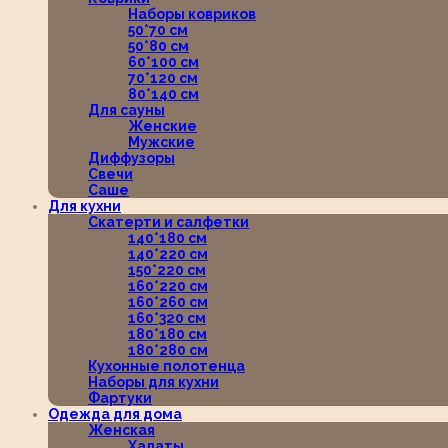
Наборы ковриков
50*70 см
50*80 см
60*100 см
70*120 см
80*140 см
Для сауны
Женские
Мужские
Диффузоры
Свечи
Саше
Для кухни
Скатерти и салфетки
140*180 см
140*220 см
150*220 см
160*220 см
160*260 см
160*320 см
180*180 см
180*280 см
Кухонные полотенца
Наборы для кухни
Фартуки
Одежда для дома
Женская
Халаты