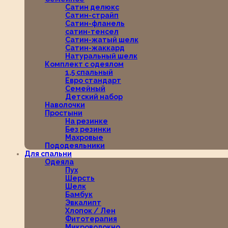
Сатин делюкс
Сатин-страйп
Сатин-фланель
сатин-тенсел
Сатин-жатый шелк
Сатин-жаккард
Натуральный шелк
Комплект с одеялом
1,5 спальный
Евро стандарт
Семейный
Детский набор
Наволочки
Простыни
На резинке
Без резинки
Махровые
Пододеяльники
Для спальни
Одеяла
Пух
Шерсть
Шелк
Бамбук
Эвкалипт
Хлопок / Лен
Фитотерапия
Микроволокно