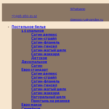
Пн-Вс с 10:00 до 19:00
Whatsapp
+7-916-160-11-12
sleeppp.ru@yandex.ru
Постельное белье
1,5 спальное
Сатин делюкс
Сатин-страйп
Сатин-фланель
Сатин-тенсел
Сатин-жатый шелк
Сатин-жаккард
Детское
Двухспальное
Сатин
Евро стандарт
Сатин делюкс
Сатин-страйп
Сатин-фланель
Сатин-тенсел
Сатин-жатый шелк
Сатин-жаккард
Натуральный шелк
Простынь на резинке
Евро макси
Семейное