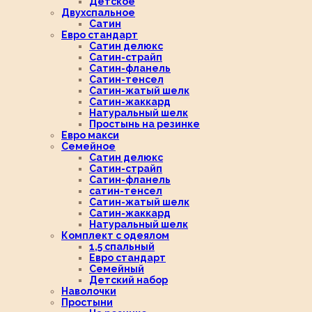
Детское
Двухспальное
Сатин
Евро стандарт
Сатин делюкс
Сатин-страйп
Сатин-фланель
Сатин-тенсел
Сатин-жатый шелк
Сатин-жаккард
Натуральный шелк
Простынь на резинке
Евро макси
Семейное
Сатин делюкс
Сатин-страйп
Сатин-фланель
сатин-тенсел
Сатин-жатый шелк
Сатин-жаккард
Натуральный шелк
Комплект с одеялом
1,5 спальный
Евро стандарт
Семейный
Детский набор
Наволочки
Простыни