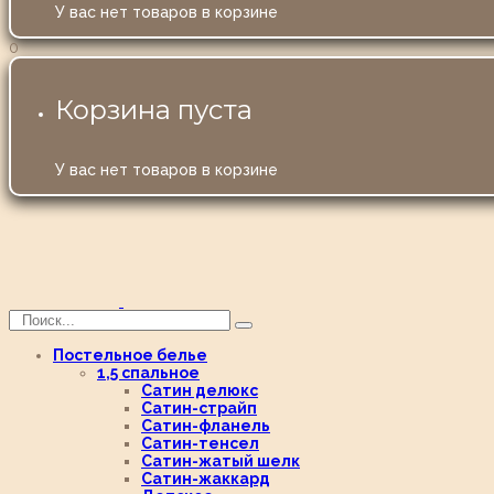
У вас нет товаров в корзине
0
Корзина пуста
У вас нет товаров в корзине
Постельное белье
1,5 спальное
Сатин делюкс
Сатин-страйп
Сатин-фланель
Сатин-тенсел
Сатин-жатый шелк
Сатин-жаккард