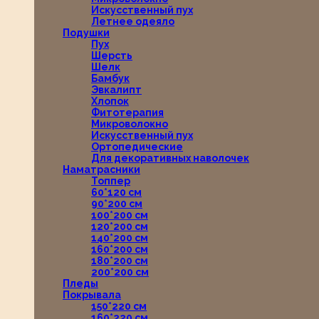
Искусственный пух
Летнее одеяло
Подушки
Пух
Шерсть
Шелк
Бамбук
Эвкалипт
Хлопок
Фитотерапия
Микроволокно
Искусственный пух
Ортопедические
Для декоративных наволочек
Наматрасники
Топпер
60*120 см
90*200 см
100*200 см
120*200 см
140*200 см
160*200 см
180*200 см
200*200 см
Пледы
Покрывала
150*220 см
160*220 см