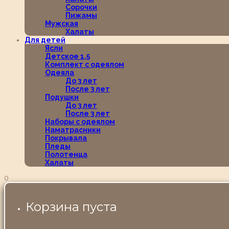
Сорочки
Пижамы
Мужская
Халаты
Для детей
Ясли
Детское 1,5
Комплект с одеялом
Одеяла
До 3 лет
После 3 лет
Подушки
До 3 лет
После 3 лет
Наборы с одеялом
Наматрасники
Покрывала
Пледы
Полотенца
Халаты
0
Корзина пуста