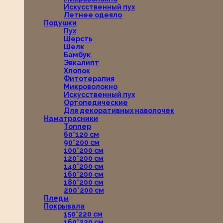
Искусственный пух
Летнее одеяло
Подушки
Пух
Шерсть
Шелк
Бамбук
Эвкалипт
Хлопок
Фитотерапия
Микроволокно
Искусственный пух
Ортопедические
Для декоративных наволочек
Наматрасники
Топпер
60*120 см
90*200 см
100*200 см
120*200 см
140*200 см
160*200 см
180*200 см
200*200 см
Пледы
Покрывала
150*220 см
160*220 см