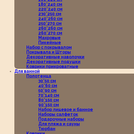
180*240 см
220*240 см
230*250 см
240*260 см
250*270 см
260*260 см
260*270 см
Махровые
Пикейные
Набор с покрывалом
Покрывала и Шторы
Декоративные наволочки
Декоративные подушки
Коврики прикроватные
Для ванной
Полотенца
30*50 см
40*60 см
50*90 см
70*140 см
80*150 см
90*150 см
Набор лицевое и банное
Наборы салфеток
Подарочные наборы
Для пляжа и сауны
Тюрбан
Коврики