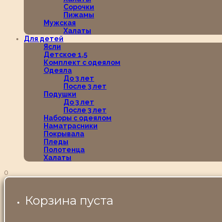
Сорочки
Пижамы
Мужская
Халаты
Для детей
Ясли
Детское 1,5
Комплект с одеялом
Одеяла
До 3 лет
После 3 лет
Подушки
До 3 лет
После 3 лет
Наборы с одеялом
Наматрасники
Покрывала
Пледы
Полотенца
Халаты
0
Корзина пуста