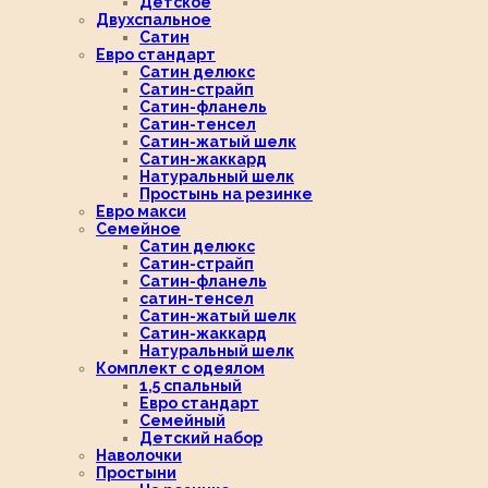
Детское
Двухспальное
Сатин
Евро стандарт
Сатин делюкс
Сатин-страйп
Сатин-фланель
Сатин-тенсел
Сатин-жатый шелк
Сатин-жаккард
Натуральный шелк
Простынь на резинке
Евро макси
Семейное
Сатин делюкс
Сатин-страйп
Сатин-фланель
сатин-тенсел
Сатин-жатый шелк
Сатин-жаккард
Натуральный шелк
Комплект с одеялом
1,5 спальный
Евро стандарт
Семейный
Детский набор
Наволочки
Простыни