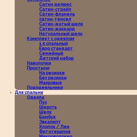
Сатин делюкс
Сатин-страйп
Сатин-фланель
сатин-тенсел
Сатин-жатый шелк
Сатин-жаккард
Натуральный шелк
Комплект с одеялом
1,5 спальный
Евро стандарт
Семейный
Детский набор
Наволочки
Простыни
На резинке
Без резинки
Махровые
Пододеяльники
Для спальни
Одеяла
Пух
Шерсть
Шелк
Бамбук
Эвкалипт
Хлопок / Лен
Фитотерапия
Микроволокно