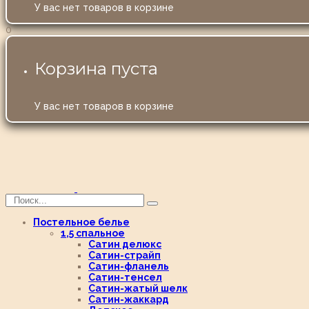
У вас нет товаров в корзине
0
Корзина пуста
У вас нет товаров в корзине
Постельное белье
1,5 спальное
Сатин делюкс
Сатин-страйп
Сатин-фланель
Сатин-тенсел
Сатин-жатый шелк
Сатин-жаккард