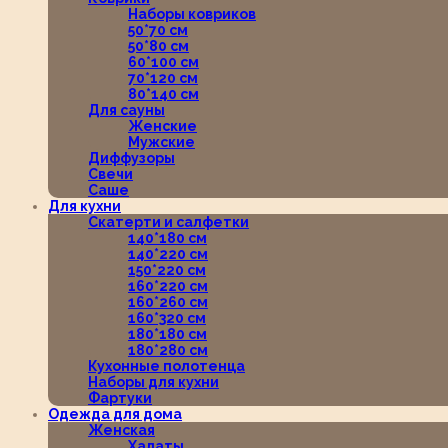
Наборы ковриков
50*70 см
50*80 см
60*100 см
70*120 см
80*140 см
Для сауны
Женские
Мужские
Диффузоры
Свечи
Саше
Для кухни
Скатерти и салфетки
140*180 см
140*220 см
150*220 см
160*220 см
160*260 см
160*320 см
180*180 см
180*280 см
Кухонные полотенца
Наборы для кухни
Фартуки
Одежда для дома
Женская
Халаты