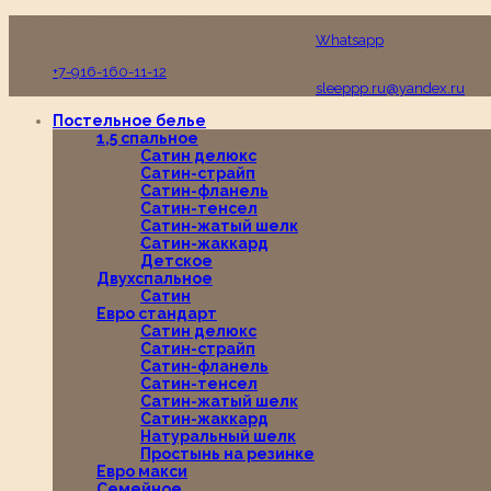
Пн-Вс с 10:00 до 19:00
Whatsapp
+7-916-160-11-12
sleeppp.ru@yandex.ru
Постельное белье
1,5 спальное
Сатин делюкс
Сатин-страйп
Сатин-фланель
Сатин-тенсел
Сатин-жатый шелк
Сатин-жаккард
Детское
Двухспальное
Сатин
Евро стандарт
Сатин делюкс
Сатин-страйп
Сатин-фланель
Сатин-тенсел
Сатин-жатый шелк
Сатин-жаккард
Натуральный шелк
Простынь на резинке
Евро макси
Семейное