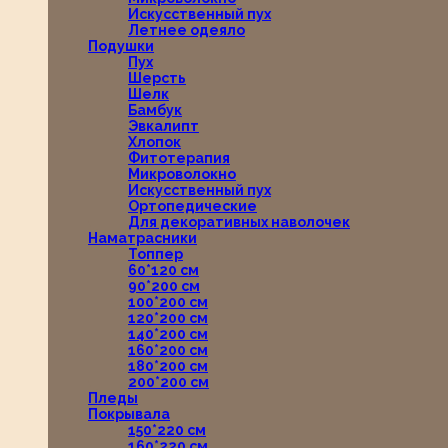
Искусственный пух
Летнее одеяло
Подушки
Пух
Шерсть
Шелк
Бамбук
Эвкалипт
Хлопок
Фитотерапия
Микроволокно
Искусственный пух
Ортопедические
Для декоративных наволочек
Наматрасники
Топпер
60*120 см
90*200 см
100*200 см
120*200 см
140*200 см
160*200 см
180*200 см
200*200 см
Пледы
Покрывала
150*220 см
160*220 см