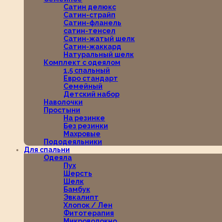
Сатин делюкс
Сатин-страйп
Сатин-фланель
сатин-тенсел
Сатин-жатый шелк
Сатин-жаккард
Натуральный шелк
Комплект с одеялом
1,5 спальный
Евро стандарт
Семейный
Детский набор
Наволочки
Простыни
На резинке
Без резинки
Махровые
Пододеяльники
Для спальни
Одеяла
Пух
Шерсть
Шелк
Бамбук
Эвкалипт
Хлопок / Лен
Фитотерапия
Микроволокно