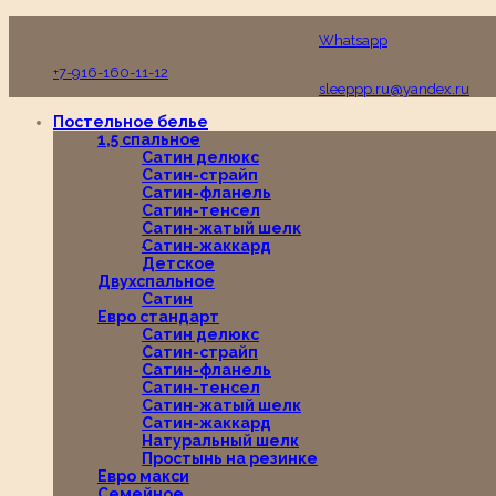
Пн-Вс с 10:00 до 19:00
Whatsapp
+7-916-160-11-12
sleeppp.ru@yandex.ru
Постельное белье
1,5 спальное
Сатин делюкс
Сатин-страйп
Сатин-фланель
Сатин-тенсел
Сатин-жатый шелк
Сатин-жаккард
Детское
Двухспальное
Сатин
Евро стандарт
Сатин делюкс
Сатин-страйп
Сатин-фланель
Сатин-тенсел
Сатин-жатый шелк
Сатин-жаккард
Натуральный шелк
Простынь на резинке
Евро макси
Семейное