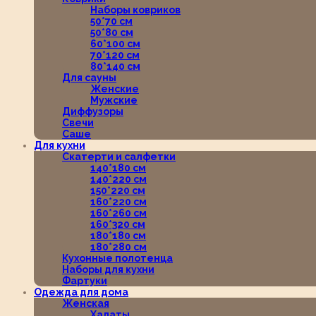
Наборы ковриков
50*70 см
50*80 см
60*100 см
70*120 см
80*140 см
Для сауны
Женские
Мужские
Диффузоры
Свечи
Саше
Для кухни
Скатерти и салфетки
140*180 см
140*220 см
150*220 см
160*220 см
160*260 см
160*320 см
180*180 см
180*280 см
Кухонные полотенца
Наборы для кухни
Фартуки
Одежда для дома
Женская
Халаты