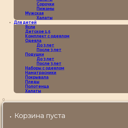
Сорочки
Пижамы
Мужская
Халаты
Для детей
Ясли
Детское 1,5
Комплект с одеялом
Одеяла
До 3 лет
После 3 лет
Подушки
До 3 лет
После 3 лет
Наборы с одеялом
Наматрасники
Покрывала
Пледы
Полотенца
Халаты
0
Корзина пуста