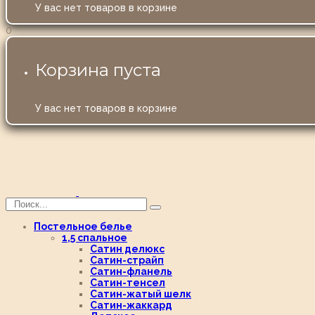
У вас нет товаров в корзине
0
Корзина пуста
У вас нет товаров в корзине
Постельное белье
1,5 спальное
Сатин делюкс
Сатин-страйп
Сатин-фланель
Сатин-тенсел
Сатин-жатый шелк
Сатин-жаккард