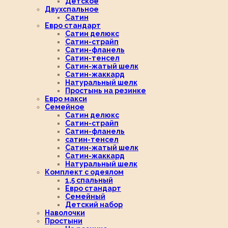
Детское
Двухспальное
Сатин
Евро стандарт
Сатин делюкс
Сатин-страйп
Сатин-фланель
Сатин-тенсел
Сатин-жатый шелк
Сатин-жаккард
Натуральный шелк
Простынь на резинке
Евро макси
Семейное
Сатин делюкс
Сатин-страйп
Сатин-фланель
сатин-тенсел
Сатин-жатый шелк
Сатин-жаккард
Натуральный шелк
Комплект с одеялом
1,5 спальный
Евро стандарт
Семейный
Детский набор
Наволочки
Простыни