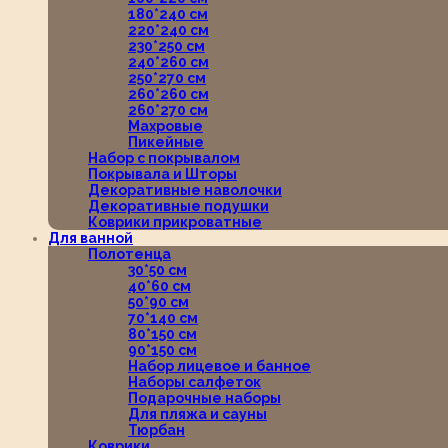
180*240 см
220*240 см
230*250 см
240*260 см
250*270 см
260*260 см
260*270 см
Махровые
Пикейные
Набор с покрывалом
Покрывала и Шторы
Декоративные наволочки
Декоративные подушки
Коврики прикроватные
Для ванной
Полотенца
30*50 см
40*60 см
50*90 см
70*140 см
80*150 см
90*150 см
Набор лицевое и банное
Наборы салфеток
Подарочные наборы
Для пляжа и сауны
Тюрбан
Коврики