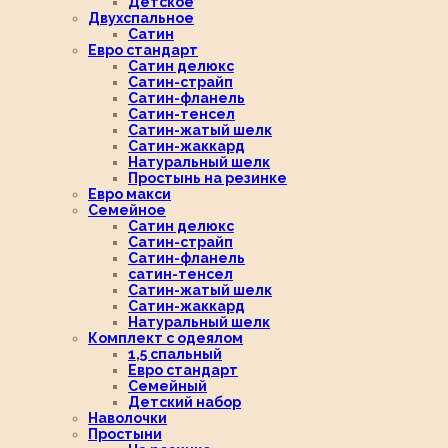
Детское
Двухспальное
Сатин
Евро стандарт
Сатин делюкс
Сатин-страйп
Сатин-фланель
Сатин-тенсел
Сатин-жатый шелк
Сатин-жаккард
Натуральный шелк
Простынь на резинке
Евро макси
Семейное
Сатин делюкс
Сатин-страйп
Сатин-фланель
сатин-тенсел
Сатин-жатый шелк
Сатин-жаккард
Натуральный шелк
Комплект с одеялом
1,5 спальный
Евро стандарт
Семейный
Детский набор
Наволочки
Простыни