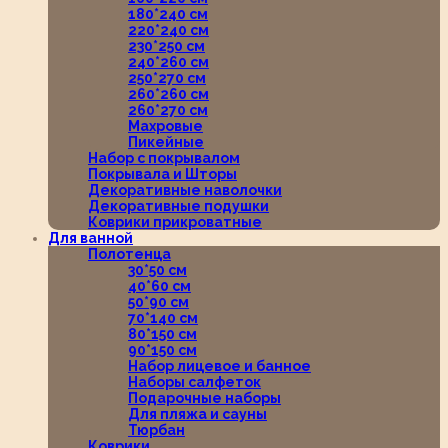
180*240 см
220*240 см
230*250 см
240*260 см
250*270 см
260*260 см
260*270 см
Махровые
Пикейные
Набор с покрывалом
Покрывала и Шторы
Декоративные наволочки
Декоративные подушки
Коврики прикроватные
Для ванной
Полотенца
30*50 см
40*60 см
50*90 см
70*140 см
80*150 см
90*150 см
Набор лицевое и банное
Наборы салфеток
Подарочные наборы
Для пляжа и сауны
Тюрбан
Коврики