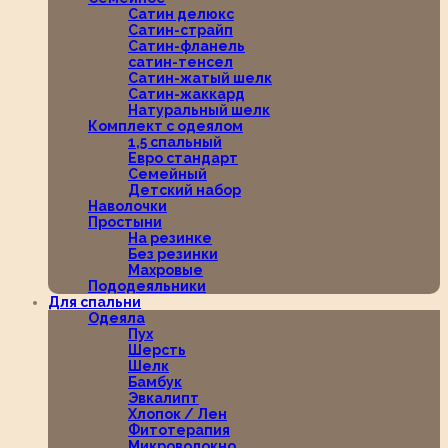
Сатин делюкс
Сатин-страйп
Сатин-фланель
сатин-тенсел
Сатин-жатый шелк
Сатин-жаккард
Натуральный шелк
Комплект с одеялом
1,5 спальный
Евро стандарт
Семейный
Детский набор
Наволочки
Простыни
На резинке
Без резинки
Махровые
Пододеяльники
Для спальни
Одеяла
Пух
Шерсть
Шелк
Бамбук
Эвкалипт
Хлопок / Лен
Фитотерапия
Микроволокно