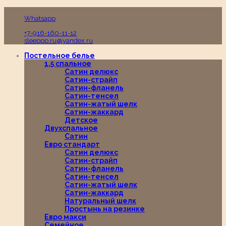
Пн-Вс с 10:00 до 19:00
Whatsapp
+7-916-160-11-12
sleeppp.ru@yandex.ru
Постельное белье
1,5 спальное
Сатин делюкс
Сатин-страйп
Сатин-фланель
Сатин-тенсел
Сатин-жатый шелк
Сатин-жаккард
Детское
Двухспальное
Сатин
Евро стандарт
Сатин делюкс
Сатин-страйп
Сатин-фланель
Сатин-тенсел
Сатин-жатый шелк
Сатин-жаккард
Натуральный шелк
Простынь на резинке
Евро макси
Семейное