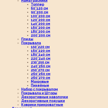
Наматрасники
Топпер
60*120 см
90*200 см
100*200 см
120*200 см
140*200 см
160*200 см
180*200 см
200*200 см
Пледы
Покрывала
150*220 см
160*220 см
180*240 см
220*240 см
230*250 см
240*260 см
250*270 см
260*260 см
260*270 см
Махровые
Пикейные
Набор с покрывалом
Покрывала и Шторы
Декоративные наволочки
Декоративные подушки
Коврики прикроватные