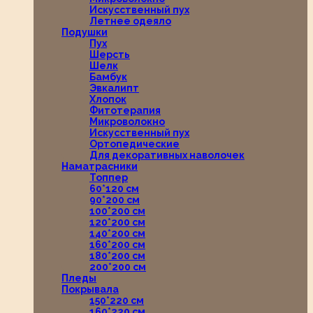
Искусственный пух
Летнее одеяло
Подушки
Пух
Шерсть
Шелк
Бамбук
Эвкалипт
Хлопок
Фитотерапия
Микроволокно
Искусственный пух
Ортопедические
Для декоративных наволочек
Наматрасники
Топпер
60*120 см
90*200 см
100*200 см
120*200 см
140*200 см
160*200 см
180*200 см
200*200 см
Пледы
Покрывала
150*220 см
160*220 см