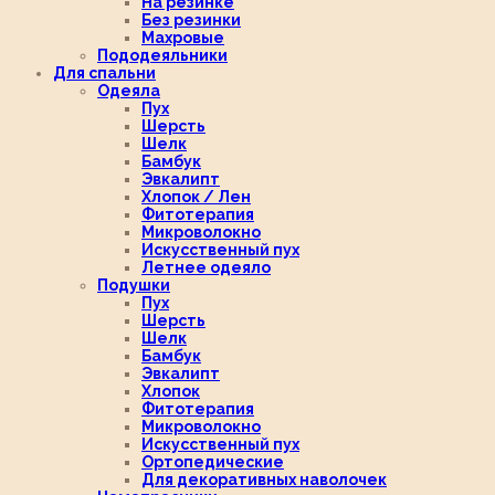
На резинке
Без резинки
Махровые
Пододеяльники
Для спальни
Одеяла
Пух
Шерсть
Шелк
Бамбук
Эвкалипт
Хлопок / Лен
Фитотерапия
Микроволокно
Искусственный пух
Летнее одеяло
Подушки
Пух
Шерсть
Шелк
Бамбук
Эвкалипт
Хлопок
Фитотерапия
Микроволокно
Искусственный пух
Ортопедические
Для декоративных наволочек