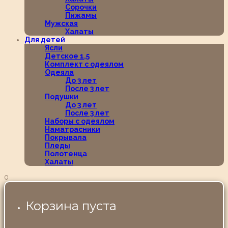
Сорочки
Пижамы
Мужская
Халаты
Для детей
Ясли
Детское 1,5
Комплект с одеялом
Одеяла
До 3 лет
После 3 лет
Подушки
До 3 лет
После 3 лет
Наборы с одеялом
Наматрасники
Покрывала
Пледы
Полотенца
Халаты
0
Корзина пуста