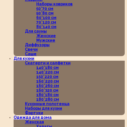
Наборы ковриков
50*70 см
50*80 см
60*100 см
70*120 см
80*140 см
Для сауны
Женские
Мужские
Диффузоры
Свечи
Саше
Для кухни
Скатерти и салфетки
140*180 см
140*220 см
150*220 см
160*220 см
160*260 см
160*320 см
180*180 см
180*280 см
Кухонные полотенца
Наборы для кухни
Фартуки
Одежда для дома
Женская
Халаты