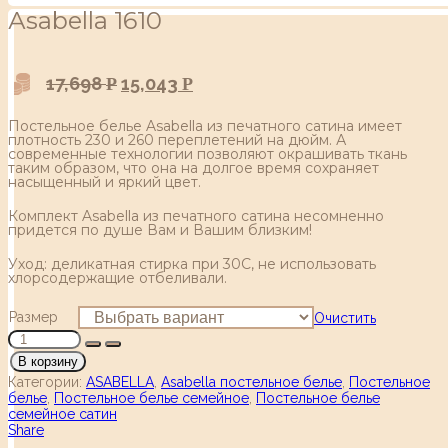
Аsabella 1610
17,698
15,043
Р
Р
Постельное белье Asabella из печатного сатина имеет
плотность 230 и 260 переплетений на дюйм. А
современные технологии позволяют окрашивать ткань
таким образом, что она на долгое время сохраняет
насыщенный и яркий цвет.
Комплект Asabella из печатного сатина несомненно
придется по душе Вам и Вашим близким!
Уход: деликатная стирка при 30С, не использовать
хлорсодержащие отбеливали.
Размер
Очистить
В корзину
Категории:
ASABELLA
,
Asabella постельное белье
,
Постельное
белье
,
Постельное белье семейное
,
Постельное белье
семейное сатин
Share