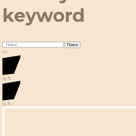
keyword
Поиск
15
%
15
%