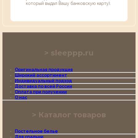
который выдал Вашу банковскую карту).
sleeppp.ru
Оригинальная продукция
Широкий ассортимент
Индивидуальный подход
Доставка по всей России
Оплата при получении
О нас
Каталог товаров
Постельное белье
Для спальни