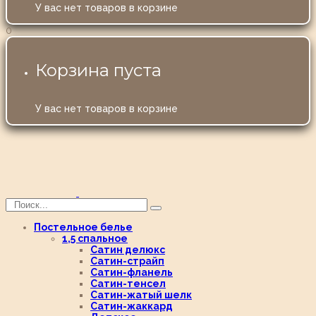
У вас нет товаров в корзине
0
Корзина пуста
У вас нет товаров в корзине
Постельное белье
1,5 спальное
Сатин делюкс
Сатин-страйп
Сатин-фланель
Сатин-тенсел
Сатин-жатый шелк
Сатин-жаккард