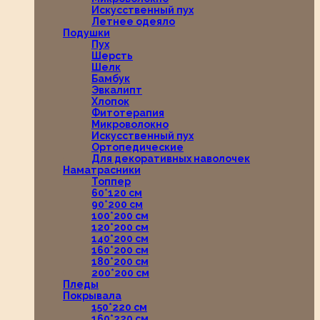
Искусственный пух
Летнее одеяло
Подушки
Пух
Шерсть
Шелк
Бамбук
Эвкалипт
Хлопок
Фитотерапия
Микроволокно
Искусственный пух
Ортопедические
Для декоративных наволочек
Наматрасники
Топпер
60*120 см
90*200 см
100*200 см
120*200 см
140*200 см
160*200 см
180*200 см
200*200 см
Пледы
Покрывала
150*220 см
160*220 см