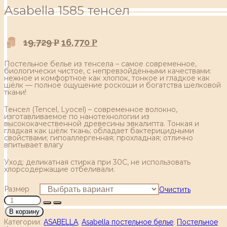
Аsabella 1585 тенсел
19,729
16,770
Р
Р
Постельное белье из тенсела – самое современное,
биологически чистое, с непревзойдёнными качествами:
нежное и комфортное как хлопок, тонкое и гладкое как
шёлк — полное ощущение роскоши и богатства шелковой
ткани!
Тенсел (Tencel, Lyocel) – современное волокно,
изготавливаемое по нанотехнологии из
высококачественной древесины эвкалипта. Тонкая и
гладкая как шёлк ткань; обладает бактерицидными
свойствами; гипоаллергенная; прохладная; отлично
впитывает влагу
Уход: деликатная стирка при 30С, не использовать
хлорсодержащие отбеливали.
Размер
Очистить
В корзину
Категории:
ASABELLA
,
Asabella постельное белье
,
Постельное