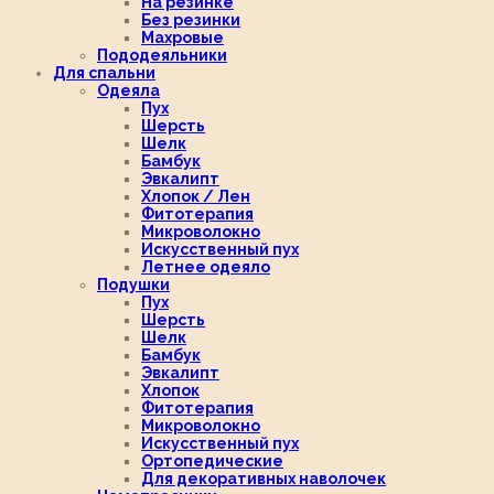
На резинке
Без резинки
Махровые
Пододеяльники
Для спальни
Одеяла
Пух
Шерсть
Шелк
Бамбук
Эвкалипт
Хлопок / Лен
Фитотерапия
Микроволокно
Искусственный пух
Летнее одеяло
Подушки
Пух
Шерсть
Шелк
Бамбук
Эвкалипт
Хлопок
Фитотерапия
Микроволокно
Искусственный пух
Ортопедические
Для декоративных наволочек