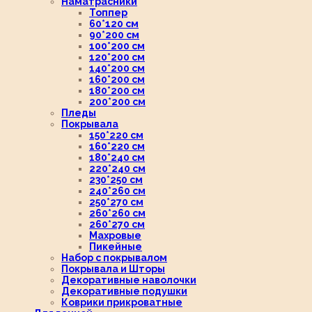
Наматрасники
Топпер
60*120 см
90*200 см
100*200 см
120*200 см
140*200 см
160*200 см
180*200 см
200*200 см
Пледы
Покрывала
150*220 см
160*220 см
180*240 см
220*240 см
230*250 см
240*260 см
250*270 см
260*260 см
260*270 см
Махровые
Пикейные
Набор с покрывалом
Покрывала и Шторы
Декоративные наволочки
Декоративные подушки
Коврики прикроватные