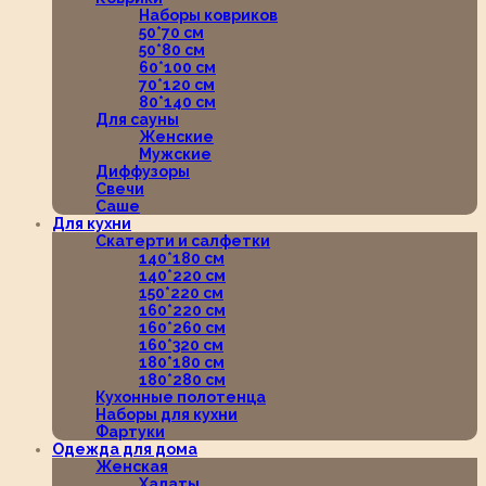
Наборы ковриков
50*70 см
50*80 см
60*100 см
70*120 см
80*140 см
Для сауны
Женские
Мужские
Диффузоры
Свечи
Саше
Для кухни
Скатерти и салфетки
140*180 см
140*220 см
150*220 см
160*220 см
160*260 см
160*320 см
180*180 см
180*280 см
Кухонные полотенца
Наборы для кухни
Фартуки
Одежда для дома
Женская
Халаты