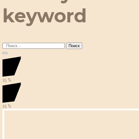
keyword
Поиск
15
%
15
%