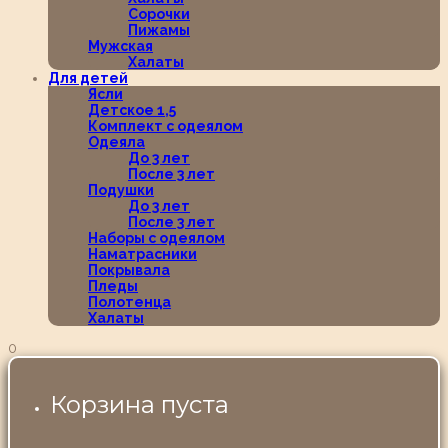
Сорочки
Пижамы
Мужская
Халаты
Для детей
Ясли
Детское 1,5
Комплект с одеялом
Одеяла
До 3 лет
После 3 лет
Подушки
До 3 лет
После 3 лет
Наборы с одеялом
Наматрасники
Покрывала
Пледы
Полотенца
Халаты
0
Корзина пуста