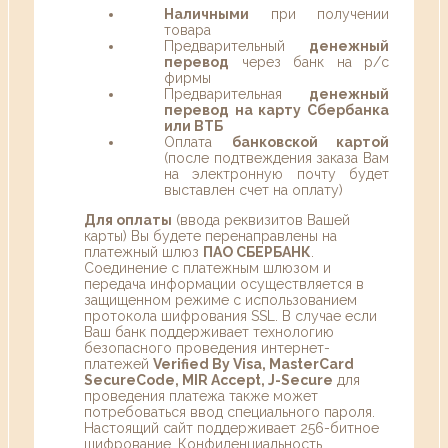
Наличными
при получении
товара
Предварительный
денежный
перевод
через банк на р/с
фирмы
Предварительная
денежный
перевод на карту Сбербанка
или ВТБ
Оплата
банковской картой
(после подтвеждения заказа Вам
на электронную почту будет
выставлен счет на оплату)
Для оплаты
(ввода реквизитов Вашей
карты) Вы будете перенаправлены на
платежный шлюз
ПАО СБЕРБАНК
.
Соединение с платежным шлюзом и
передача информации осуществляется в
защищенном режиме с использованием
протокола шифрования SSL. В случае если
Ваш банк поддерживает технологию
безопасного проведения интернет-
платежей
Verified By Visa, MasterCard
SecureCode, MIR Accept, J-Secure
для
проведения платежа также может
потребоваться ввод специального пароля.
Настоящий сайт поддерживает 256-битное
шифрование. Конфиденциальность