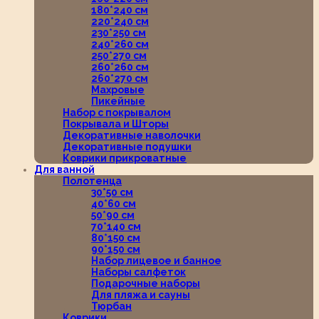
180*240 см
220*240 см
230*250 см
240*260 см
250*270 см
260*260 см
260*270 см
Махровые
Пикейные
Набор с покрывалом
Покрывала и Шторы
Декоративные наволочки
Декоративные подушки
Коврики прикроватные
Для ванной
Полотенца
30*50 см
40*60 см
50*90 см
70*140 см
80*150 см
90*150 см
Набор лицевое и банное
Наборы салфеток
Подарочные наборы
Для пляжа и сауны
Тюрбан
Коврики