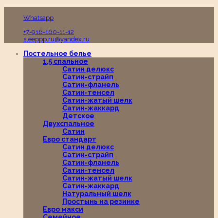
Пн-Вс с 10:00 до 19:00
Whatsapp
+7-916-160-11-12
sleeppp.ru@yandex.ru
Постельное белье
1,5 спальное
Сатин делюкс
Сатин-страйп
Сатин-фланель
Сатин-тенсел
Сатин-жатый шелк
Сатин-жаккард
Детское
Двухспальное
Сатин
Евро стандарт
Сатин делюкс
Сатин-страйп
Сатин-фланель
Сатин-тенсел
Сатин-жатый шелк
Сатин-жаккард
Натуральный шелк
Простынь на резинке
Евро макси
Семейное