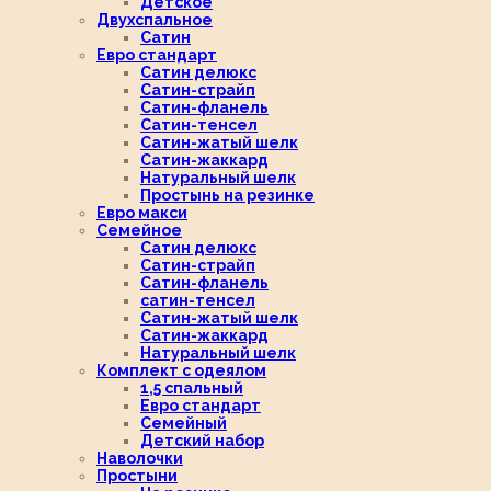
Детское
Двухспальное
Сатин
Евро стандарт
Сатин делюкс
Сатин-страйп
Сатин-фланель
Сатин-тенсел
Сатин-жатый шелк
Сатин-жаккард
Натуральный шелк
Простынь на резинке
Евро макси
Семейное
Сатин делюкс
Сатин-страйп
Сатин-фланель
сатин-тенсел
Сатин-жатый шелк
Сатин-жаккард
Натуральный шелк
Комплект с одеялом
1,5 спальный
Евро стандарт
Семейный
Детский набор
Наволочки
Простыни