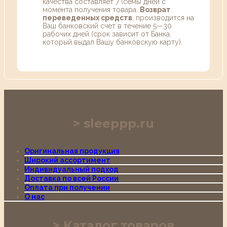
качества составляет 7 (семь) дней с
момента получения товара.
Возврат
переведенных средств
, производится на
Ваш банковский счет в течение 5—30
рабочих дней (срок зависит от Банка,
который выдал Вашу банковскую карту).
sleeppp.ru
Оригинальная продукция
Широкий ассортимент
Индивидуальный подход
Доставка по всей России
Оплата при получении
О нас
Каталог товаров