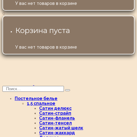
У вас нет товаров в корзине
0
Корзина пуста
У вас нет товаров в корзине
Постельное белье
1,5 спальное
Сатин делюкс
Сатин-страйп
Сатин-фланель
Сатин-тенсел
Сатин-жатый шелк
Сатин-жаккард