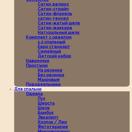
Сатин делюкс
Сатин-страйп
Сатин-фланель
сатин-тенсел
Сатин-жатый шелк
Сатин-жаккард
Натуральный шелк
Комплект с одеялом
1,5 спальный
Евро стандарт
Семейный
Детский набор
Наволочки
Простыни
На резинке
Без резинки
Махровые
Пододеяльники
Для спальни
Одеяла
Пух
Шерсть
Шелк
Бамбук
Эвкалипт
Хлопок / Лен
Фитотерапия
Микроволокно