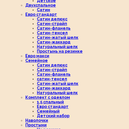
Детское
Двухспальное
Сатин
Евро стандарт
Сатин делюкс
Сатин-страйп
Сатин-фланель
Сатин-тенсел
Сатин-жатый шелк
Сатин-жаккард
Натуральный шелк
Простынь на резинке
Евро макси
Семейное
Сатин делюкс
Сатин-страйп
Сатин-фланель
сатин-тенсел
Сатин-жатый шелк
Сатин-жаккард
Натуральный шелк
Комплект с одеялом
1,5 спальный
Евро стандарт
Семейный
Детский набор
Наволочки
Простыни