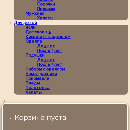
Сорочки
Пижамы
Мужская
Халаты
Для детей
Ясли
Детское 1,5
Комплект с одеялом
Одеяла
До 3 лет
После 3 лет
Подушки
До 3 лет
После 3 лет
Наборы с одеялом
Наматрасники
Покрывала
Пледы
Полотенца
Халаты
0
Корзина пуста