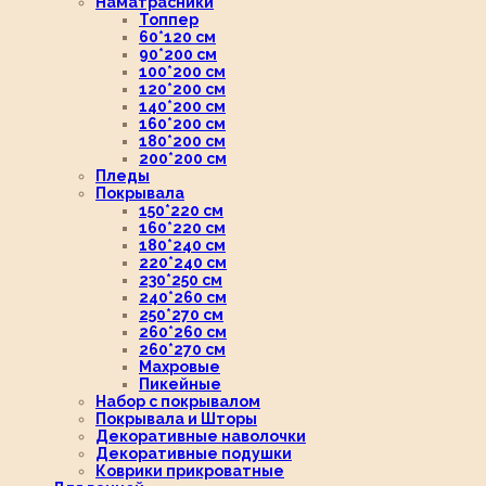
Наматрасники
Топпер
60*120 см
90*200 см
100*200 см
120*200 см
140*200 см
160*200 см
180*200 см
200*200 см
Пледы
Покрывала
150*220 см
160*220 см
180*240 см
220*240 см
230*250 см
240*260 см
250*270 см
260*260 см
260*270 см
Махровые
Пикейные
Набор с покрывалом
Покрывала и Шторы
Декоративные наволочки
Декоративные подушки
Коврики прикроватные