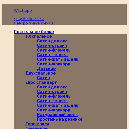
Пн-Вс с 10:00 до 19:00
Whatsapp
+7-916-160-11-12
sleeppp.ru@yandex.ru
Постельное белье
1,5 спальное
Сатин делюкс
Сатин-страйп
Сатин-фланель
Сатин-тенсел
Сатин-жатый шелк
Сатин-жаккард
Детское
Двухспальное
Сатин
Евро стандарт
Сатин делюкс
Сатин-страйп
Сатин-фланель
Сатин-тенсел
Сатин-жатый шелк
Сатин-жаккард
Натуральный шелк
Простынь на резинке
Евро макси
Семейное