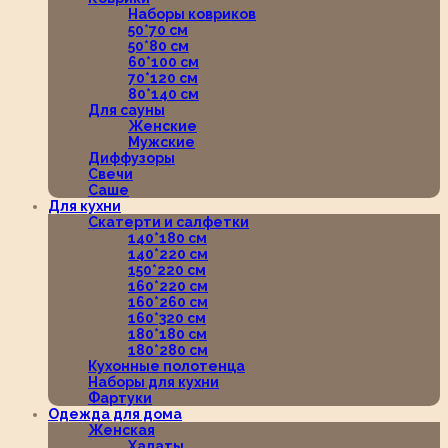
Наборы ковриков
50*70 см
50*80 см
60*100 см
70*120 см
80*140 см
Для сауны
Женские
Мужские
Диффузоры
Свечи
Саше
Для кухни
Скатерти и салфетки
140*180 см
140*220 см
150*220 см
160*220 см
160*260 см
160*320 см
180*180 см
180*280 см
Кухонные полотенца
Наборы для кухни
Фартуки
Одежда для дома
Женская
Халаты