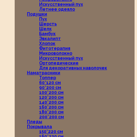
Искусственный пух
Летнее одеяло
Подушки
Пух
Шерсть
Шелк
Бамбук
Эвкалипт
Хлопок
Фитотерапия
Микроволокно
Искусственный пух
Ортопедические
Для декоративных наволочек
Наматрасники
Топпер
60*120 см
90*200 см
100*200 см
120*200 см
140*200 см
160*200 см
180*200 см
200*200 см
Пледы
Покрывала
150*220 см
160*220 см