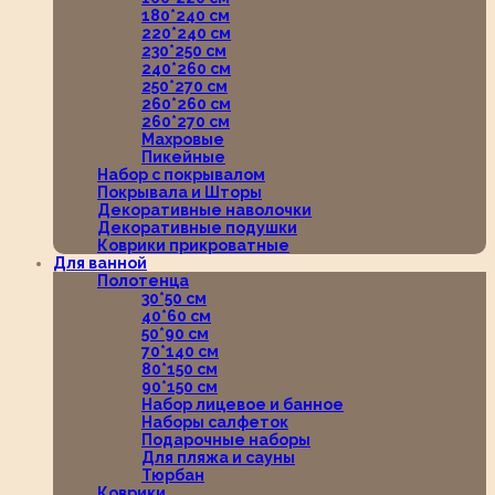
180*240 см
220*240 см
230*250 см
240*260 см
250*270 см
260*260 см
260*270 см
Махровые
Пикейные
Набор с покрывалом
Покрывала и Шторы
Декоративные наволочки
Декоративные подушки
Коврики прикроватные
Для ванной
Полотенца
30*50 см
40*60 см
50*90 см
70*140 см
80*150 см
90*150 см
Набор лицевое и банное
Наборы салфеток
Подарочные наборы
Для пляжа и сауны
Тюрбан
Коврики