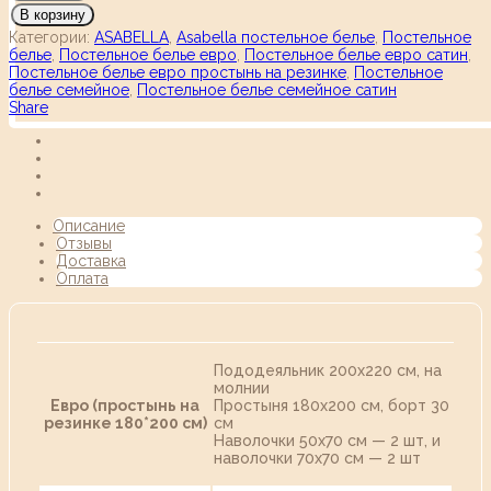
В корзину
Категории:
ASABELLA
,
Asabella постельное белье
,
Постельное
белье
,
Постельное белье евро
,
Постельное белье евро сатин
,
Постельное белье евро простынь на резинке
,
Постельное
белье семейное
,
Постельное белье семейное сатин
Share
Описание
Отзывы
Доставка
Оплата
Пододеяльник 200х220 см, на
молнии
Евро (простынь на
Простыня 180х200 см, борт 30
резинке 180*200 см)
см
Наволочки 50х70 см — 2 шт, и
наволочки 70х70 см — 2 шт