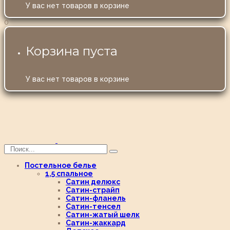
У вас нет товаров в корзине
0
Корзина пуста
У вас нет товаров в корзине
Постельное белье
1,5 спальное
Сатин делюкс
Сатин-страйп
Сатин-фланель
Сатин-тенсел
Сатин-жатый шелк
Сатин-жаккард