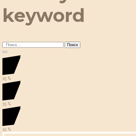
keyword
Поиск
15
%
15
%
15
%