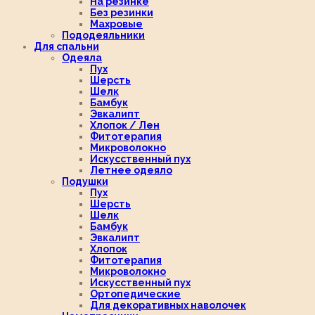
На резинке
Без резинки
Махровые
Пододеяльники
Для спальни
Одеяла
Пух
Шерсть
Шелк
Бамбук
Эвкалипт
Хлопок / Лен
Фитотерапия
Микроволокно
Искусственный пух
Летнее одеяло
Подушки
Пух
Шерсть
Шелк
Бамбук
Эвкалипт
Хлопок
Фитотерапия
Микроволокно
Искусственный пух
Ортопедические
Для декоративных наволочек