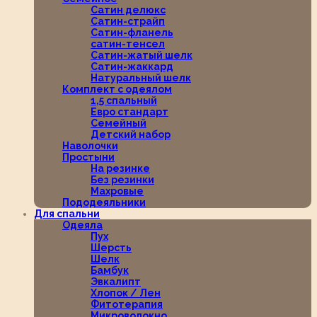
Сатин делюкс
Сатин-страйп
Сатин-фланель
сатин-тенсел
Сатин-жатый шелк
Сатин-жаккард
Натуральный шелк
Комплект с одеялом
1,5 спальный
Евро стандарт
Семейный
Детский набор
Наволочки
Простыни
На резинке
Без резинки
Махровые
Пододеяльники
Для спальни
Одеяла
Пух
Шерсть
Шелк
Бамбук
Эвкалипт
Хлопок / Лен
Фитотерапия
Микроволокно