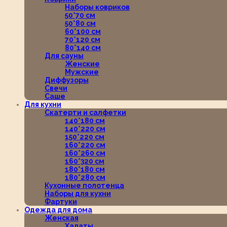
Наборы ковриков
50*70 см
50*80 см
60*100 см
70*120 см
80*140 см
Для сауны
Женские
Мужские
Диффузоры
Свечи
Саше
Для кухни
Скатерти и салфетки
140*180 см
140*220 см
150*220 см
160*220 см
160*260 см
160*320 см
180*180 см
180*280 см
Кухонные полотенца
Наборы для кухни
Фартуки
Одежда для дома
Женская
Халаты