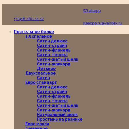
Пн-Вс с 10:00 до 19:00
Whatsapp
+7-916-160-11-12
sleeppp.ru@yandex.ru
Постельное белье
1,5 спальное
Сатин делюкс
Сатин-страйп
Сатин-фланель
Сатин-тенсел
Сатин-жатый шелк
Сатин-жаккард
Детское
Двухспальное
Сатин
Евро стандарт
Сатин делюкс
Сатин-страйп
Сатин-фланель
Сатин-тенсел
Сатин-жатый шелк
Сатин-жаккард
Натуральный шелк
Простынь на резинке
Евро макси
Семейное