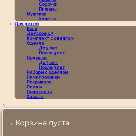
Сорочки
Пижамы
Мужская
Халаты
Для детей
Ясли
Детское 1,5
Комплект с одеялом
Одеяла
До 3 лет
После 3 лет
Подушки
До 3 лет
После 3 лет
Наборы с одеялом
Наматрасники
Покрывала
Пледы
Полотенца
Халаты
0
Корзина пуста