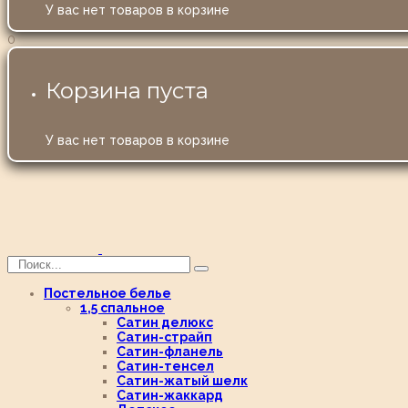
У вас нет товаров в корзине
0
Корзина пуста
У вас нет товаров в корзине
Постельное белье
1,5 спальное
Сатин делюкс
Сатин-страйп
Сатин-фланель
Сатин-тенсел
Сатин-жатый шелк
Сатин-жаккард