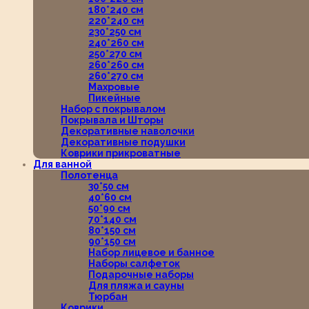
180*240 см
220*240 см
230*250 см
240*260 см
250*270 см
260*260 см
260*270 см
Махровые
Пикейные
Набор с покрывалом
Покрывала и Шторы
Декоративные наволочки
Декоративные подушки
Коврики прикроватные
Для ванной
Полотенца
30*50 см
40*60 см
50*90 см
70*140 см
80*150 см
90*150 см
Набор лицевое и банное
Наборы салфеток
Подарочные наборы
Для пляжа и сауны
Тюрбан
Коврики