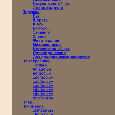
Искусственный пух
Летнее одеяло
Подушки
Пух
Шерсть
Шелк
Бамбук
Эвкалипт
Хлопок
Фитотерапия
Микроволокно
Искусственный пух
Ортопедические
Для декоративных наволочек
Наматрасники
Топпер
60*120 см
90*200 см
100*200 см
120*200 см
140*200 см
160*200 см
180*200 см
200*200 см
Пледы
Покрывала
150*220 см
160*220 см