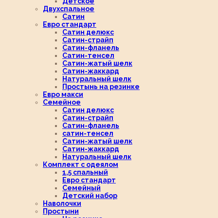
Детское
Двухспальное
Сатин
Евро стандарт
Сатин делюкс
Сатин-страйп
Сатин-фланель
Сатин-тенсел
Сатин-жатый шелк
Сатин-жаккард
Натуральный шелк
Простынь на резинке
Евро макси
Семейное
Сатин делюкс
Сатин-страйп
Сатин-фланель
сатин-тенсел
Сатин-жатый шелк
Сатин-жаккард
Натуральный шелк
Комплект с одеялом
1,5 спальный
Евро стандарт
Семейный
Детский набор
Наволочки
Простыни