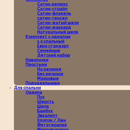
Сатин делюкс
Сатин-страйп
Сатин-фланель
сатин-тенсел
Сатин-жатый шелк
Сатин-жаккард
Натуральный шелк
Комплект с одеялом
1,5 спальный
Евро стандарт
Семейный
Детский набор
Наволочки
Простыни
На резинке
Без резинки
Махровые
Пододеяльники
Для спальни
Одеяла
Пух
Шерсть
Шелк
Бамбук
Эвкалипт
Хлопок / Лен
Фитотерапия
Микроволокно