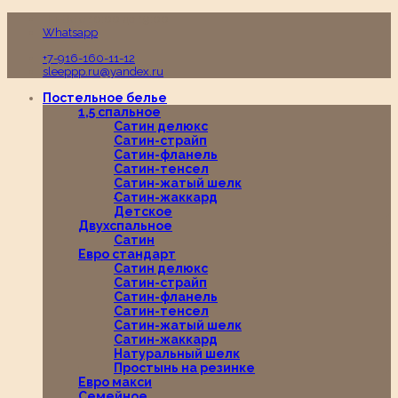
Пн-Вс с 10:00 до 19:00
Whatsapp
+7-916-160-11-12
sleeppp.ru@yandex.ru
Постельное белье
1,5 спальное
Сатин делюкс
Сатин-страйп
Сатин-фланель
Сатин-тенсел
Сатин-жатый шелк
Сатин-жаккард
Детское
Двухспальное
Сатин
Евро стандарт
Сатин делюкс
Сатин-страйп
Сатин-фланель
Сатин-тенсел
Сатин-жатый шелк
Сатин-жаккард
Натуральный шелк
Простынь на резинке
Евро макси
Семейное