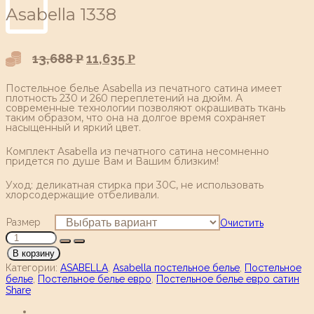
Аsabella 1338
13,688
11,635
Р
Р
Постельное белье Asabella из печатного сатина имеет
плотность 230 и 260 переплетений на дюйм. А
современные технологии позволяют окрашивать ткань
таким образом, что она на долгое время сохраняет
насыщенный и яркий цвет.
Комплект Asabella из печатного сатина несомненно
придется по душе Вам и Вашим близким!
Уход: деликатная стирка при 30С, не использовать
хлорсодержащие отбеливали.
Размер
Очистить
В корзину
Категории:
ASABELLA
,
Asabella постельное белье
,
Постельное
белье
,
Постельное белье евро
,
Постельное белье евро сатин
Share