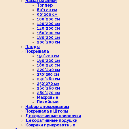
Наматрасники
Топпер
60*120 см
90*200 см
100*200 см
120*200 см
140*200 см
160*200 см
180*200 см
200*200 см
Пледы
Покрывала
150*220 см
160*220 см
180*240 см
220*240 см
230*250 см
240*260 см
250*270 см
260*260 см
260*270 см
Махровые
Пикейные
Набор с покрывалом
Покрывала и Шторы
Декоративные наволочки
Декоративные подушки
Коврики прикроватные