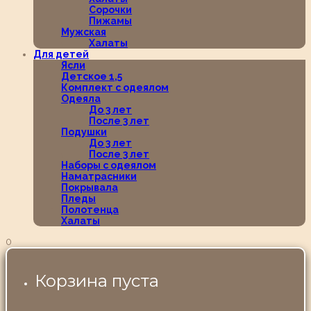
Сорочки
Пижамы
Мужская
Халаты
Для детей
Ясли
Детское 1,5
Комплект с одеялом
Одеяла
До 3 лет
После 3 лет
Подушки
До 3 лет
После 3 лет
Наборы с одеялом
Наматрасники
Покрывала
Пледы
Полотенца
Халаты
0
Корзина пуста