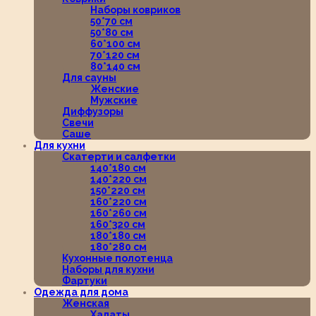
Наборы ковриков
50*70 см
50*80 см
60*100 см
70*120 см
80*140 см
Для сауны
Женские
Мужские
Диффузоры
Свечи
Саше
Для кухни
Скатерти и салфетки
140*180 см
140*220 см
150*220 см
160*220 см
160*260 см
160*320 см
180*180 см
180*280 см
Кухонные полотенца
Наборы для кухни
Фартуки
Одежда для дома
Женская
Халаты