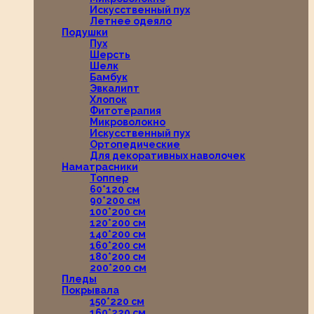
Искусственный пух
Летнее одеяло
Подушки
Пух
Шерсть
Шелк
Бамбук
Эвкалипт
Хлопок
Фитотерапия
Микроволокно
Искусственный пух
Ортопедические
Для декоративных наволочек
Наматрасники
Топпер
60*120 см
90*200 см
100*200 см
120*200 см
140*200 см
160*200 см
180*200 см
200*200 см
Пледы
Покрывала
150*220 см
160*220 см