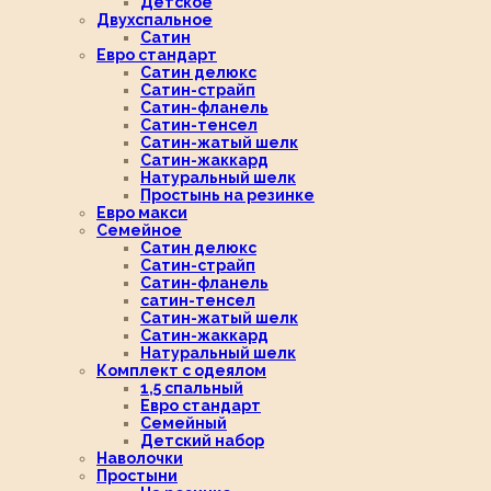
Детское
Двухспальное
Сатин
Евро стандарт
Сатин делюкс
Сатин-страйп
Сатин-фланель
Сатин-тенсел
Сатин-жатый шелк
Сатин-жаккард
Натуральный шелк
Простынь на резинке
Евро макси
Семейное
Сатин делюкс
Сатин-страйп
Сатин-фланель
сатин-тенсел
Сатин-жатый шелк
Сатин-жаккард
Натуральный шелк
Комплект с одеялом
1,5 спальный
Евро стандарт
Семейный
Детский набор
Наволочки
Простыни