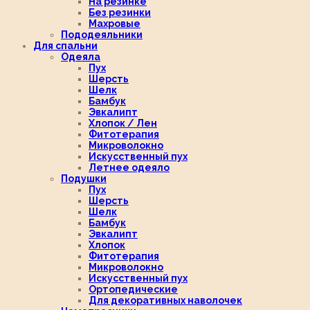
На резинке
Без резинки
Махровые
Пододеяльники
Для спальни
Одеяла
Пух
Шерсть
Шелк
Бамбук
Эвкалипт
Хлопок / Лен
Фитотерапия
Микроволокно
Искусственный пух
Летнее одеяло
Подушки
Пух
Шерсть
Шелк
Бамбук
Эвкалипт
Хлопок
Фитотерапия
Микроволокно
Искусственный пух
Ортопедические
Для декоративных наволочек