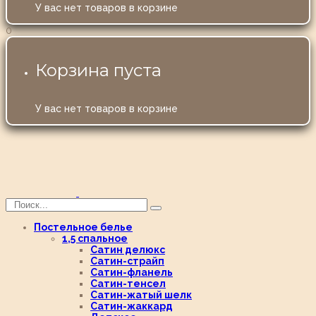
У вас нет товаров в корзине
0
Корзина пуста
У вас нет товаров в корзине
Постельное белье
1,5 спальное
Сатин делюкс
Сатин-страйп
Сатин-фланель
Сатин-тенсел
Сатин-жатый шелк
Сатин-жаккард