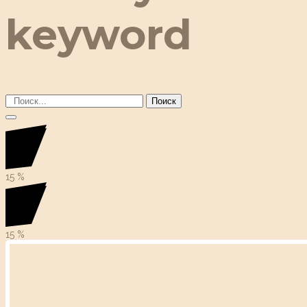
keyword
Поиск
15
%
15
%