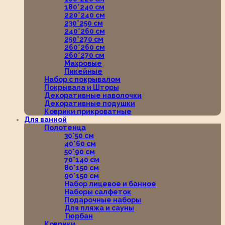
180*240 см
220*240 см
230*250 см
240*260 см
250*270 см
260*260 см
260*270 см
Махровые
Пикейные
Набор с покрывалом
Покрывала и Шторы
Декоративные наволочки
Декоративные подушки
Коврики прикроватные
Для ванной
Полотенца
30*50 см
40*60 см
50*90 см
70*140 см
80*150 см
90*150 см
Набор лицевое и банное
Наборы салфеток
Подарочные наборы
Для пляжа и сауны
Тюрбан
Коврики