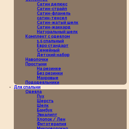
Сатин делюкс
Сатин-страйп
Сатин-фланель
сатин-тенсел
Сатин-жатый шелк
Сатин-жаккард
Натуральный шелк
Комплект с одеялом
1,5 спальный
Евро стандарт
Семейный
Детский набор
Наволочки
Простыни
На резинке
Без резинки
Махровые
Пододеяльники
Для спальни
Одеяла
Пух
Шерсть
Шелк
Бамбук
Эвкалипт
Хлопок / Лен
Фитотерапия
Микроволокно