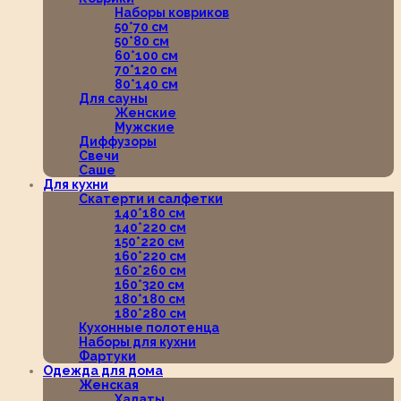
Наборы ковриков
50*70 см
50*80 см
60*100 см
70*120 см
80*140 см
Для сауны
Женские
Мужские
Диффузоры
Свечи
Саше
Для кухни
Скатерти и салфетки
140*180 см
140*220 см
150*220 см
160*220 см
160*260 см
160*320 см
180*180 см
180*280 см
Кухонные полотенца
Наборы для кухни
Фартуки
Одежда для дома
Женская
Халаты