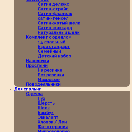
Сатин делюкс
Сатин-страйп
Сатин-фланель
сатин-тенсел
Сатин-жатый шелк
Сатин-жаккард
Натуральный шелк
Комплект с одеялом
1,5 спальный
Евро стандарт
Семейный
Детский набор
Наволочки
Простыни
На резинке
Без резинки
Махровые
Пододеяльники
Для спальни
Одеяла
Пух
Шерсть
Шелк
Бамбук
Эвкалипт
Хлопок / Лен
Фитотерапия
Микроволокно