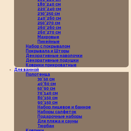
180*240 см
220*240 см
230*250 см
240*260 см
250*270 см
260*260 см
260*270 см
Махровые
Пикейные
Набор с покрывалом
Покрывала и Шторы
Декоративные наволочки
Декоративные подушки
Коврики прикроватные
Для ванной
Полотенца
30*50 см
40*60 см
50*90 см
70*140 см
80*150 см
90*150 см
Набор лицевое и банное
Наборы салфеток
Подарочные наборы
Для пляжа и сауны
Тюрбан
Коврики