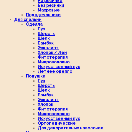
На резинке
Без резинки
Махровые
Пододеяльники
Для спальни
Одеяла
Пух
Шерсть
Шелк
Бамбук
Эвкалипт
Хлопок / Лен
Фитотерапия
Микроволокно
Искусственный пух
Летнее одеяло
Подушки
Пух
Шерсть
Шелк
Бамбук
Эвкалипт
Хлопок
Фитотерапия
Микроволокно
Искусственный пух
Ортопедические
Для декоративных наволочек