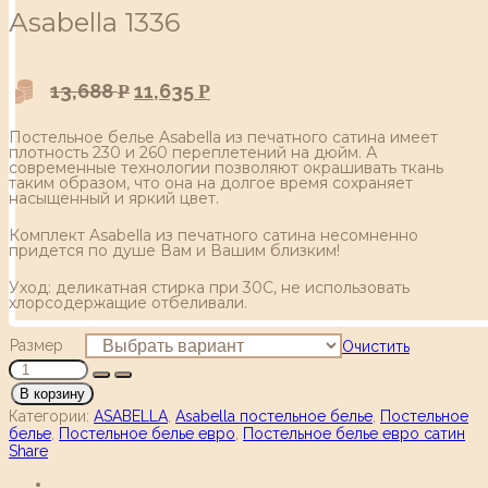
Аsabella 1336
13,688
11,635
Р
Р
Постельное белье Asabella из печатного сатина имеет
плотность 230 и 260 переплетений на дюйм. А
современные технологии позволяют окрашивать ткань
таким образом, что она на долгое время сохраняет
насыщенный и яркий цвет.
Комплект Asabella из печатного сатина несомненно
придется по душе Вам и Вашим близким!
Уход: деликатная стирка при 30С, не использовать
хлорсодержащие отбеливали.
Размер
Очистить
В корзину
Категории:
ASABELLA
,
Asabella постельное белье
,
Постельное
белье
,
Постельное белье евро
,
Постельное белье евро сатин
Share