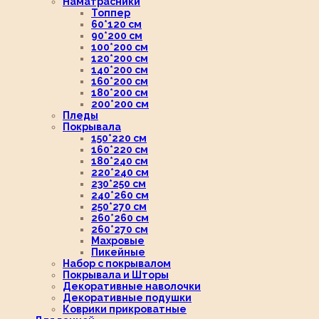
Наматрасники
Топпер
60*120 см
90*200 см
100*200 см
120*200 см
140*200 см
160*200 см
180*200 см
200*200 см
Пледы
Покрывала
150*220 см
160*220 см
180*240 см
220*240 см
230*250 см
240*260 см
250*270 см
260*260 см
260*270 см
Махровые
Пикейные
Набор с покрывалом
Покрывала и Шторы
Декоративные наволочки
Декоративные подушки
Коврики прикроватные