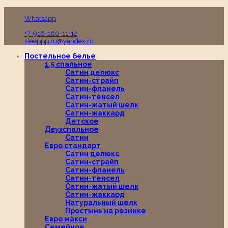
Пн-Вс с 10:00 до 19:00
Whatsapp
+7-916-160-11-12
sleeppp.ru@yandex.ru
Постельное белье
1,5 спальное
Сатин делюкс
Сатин-страйп
Сатин-фланель
Сатин-тенсел
Сатин-жатый шелк
Сатин-жаккард
Детское
Двухспальное
Сатин
Евро стандарт
Сатин делюкс
Сатин-страйп
Сатин-фланель
Сатин-тенсел
Сатин-жатый шелк
Сатин-жаккард
Натуральный шелк
Простынь на резинке
Евро макси
Семейное