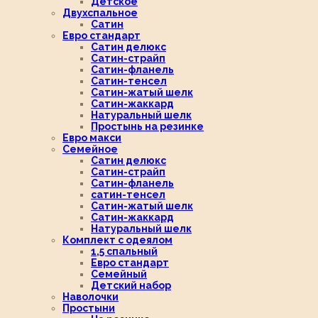
Детское
Двухспальное
Сатин
Евро стандарт
Сатин делюкс
Сатин-страйп
Сатин-фланель
Сатин-тенсел
Сатин-жатый шелк
Сатин-жаккард
Натуральный шелк
Простынь на резинке
Евро макси
Семейное
Сатин делюкс
Сатин-страйп
Сатин-фланель
сатин-тенсел
Сатин-жатый шелк
Сатин-жаккард
Натуральный шелк
Комплект с одеялом
1,5 спальный
Евро стандарт
Семейный
Детский набор
Наволочки
Простыни