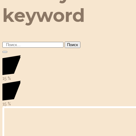
keyword
Поиск
15
%
15
%