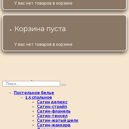
У вас нет товаров в корзине
0
Корзина пуста
У вас нет товаров в корзине
Постельное белье
1,5 спальное
Сатин делюкс
Сатин-страйп
Сатин-фланель
Сатин-тенсел
Сатин-жатый шелк
Сатин-жаккард