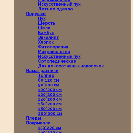
Искусственный пух
Летнее одеяло
Подушки
Пух
Шерсть
Шелк
Бамбук
Эвкалипт
Хлопок
Фитотерапия
Микроволокно
Искусственный пух
Ортопедические
Для декоративных наволочек
Наматрасники
Топпер
60*120 см
90*200 см
100*200 см
120*200 см
140*200 см
160*200 см
180*200 см
200*200 см
Пледы
Покрывала
150*220 см
160*220 см