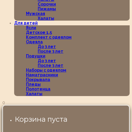
Сорочки
Пижамы
Мужская
Халаты
Для детей
Ясли
Детское 1,5
Комплект с одеялом
Одеяла
До 3 лет
После 3 лет
Подушки
До 3 лет
После 3 лет
Наборы с одеялом
Наматрасники
Покрывала
Пледы
Полотенца
Халаты
0
Корзина пуста