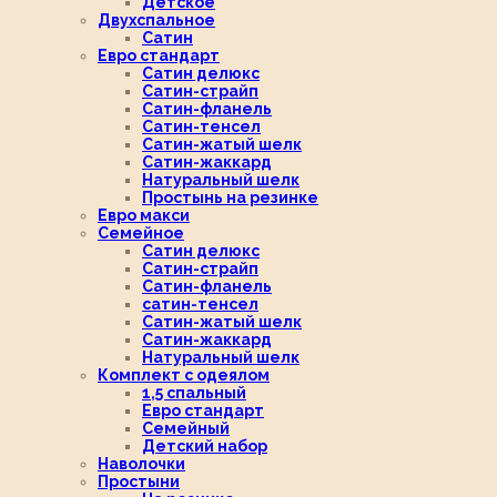
Детское
Двухспальное
Сатин
Евро стандарт
Сатин делюкс
Сатин-страйп
Сатин-фланель
Сатин-тенсел
Сатин-жатый шелк
Сатин-жаккард
Натуральный шелк
Простынь на резинке
Евро макси
Семейное
Сатин делюкс
Сатин-страйп
Сатин-фланель
сатин-тенсел
Сатин-жатый шелк
Сатин-жаккард
Натуральный шелк
Комплект с одеялом
1,5 спальный
Евро стандарт
Семейный
Детский набор
Наволочки
Простыни