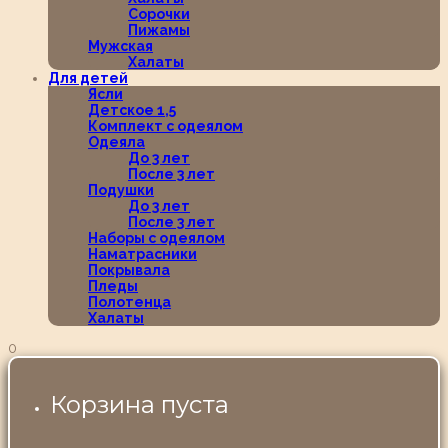
Сорочки
Пижамы
Мужская
Халаты
Для детей
Ясли
Детское 1,5
Комплект с одеялом
Одеяла
До 3 лет
После 3 лет
Подушки
До 3 лет
После 3 лет
Наборы с одеялом
Наматрасники
Покрывала
Пледы
Полотенца
Халаты
0
Корзина пуста