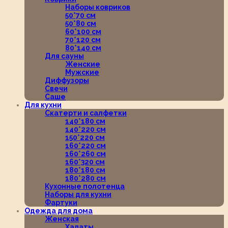
Наборы ковриков
50*70 см
50*80 см
60*100 см
70*120 см
80*140 см
Для сауны
Женские
Мужские
Диффузоры
Свечи
Саше
Для кухни
Скатерти и салфетки
140*180 см
140*220 см
150*220 см
160*220 см
160*260 см
160*320 см
180*180 см
180*280 см
Кухонные полотенца
Наборы для кухни
Фартуки
Одежда для дома
Женская
Халаты