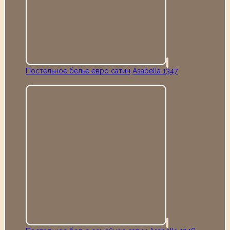
Постельное белье евро сатин
Аsabella 1347
13,688
11,635
Р
Р