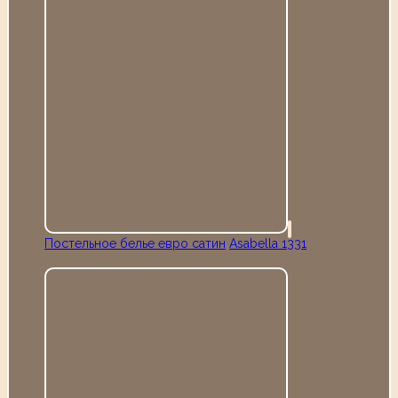
Постельное белье евро сатин
Аsabella 1331
13,688
11,635
Р
Р