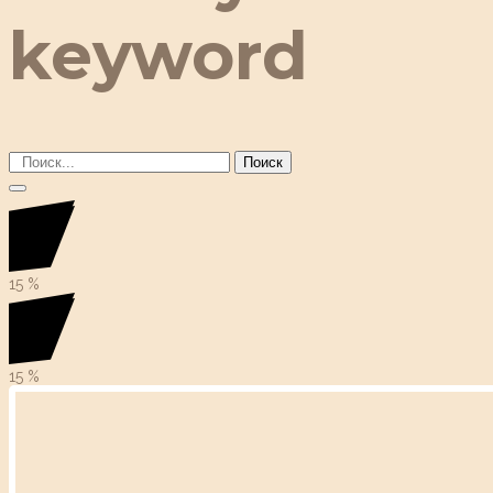
keyword
Поиск
15
%
15
%