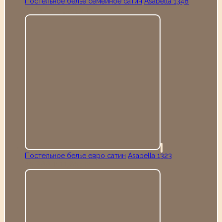
Постельное белье семейное сатин
Аsabella 1348
17,698
15,043
Р
Р
Постельное белье евро сатин
Аsabella 1323
13,688
11,635
Р
Р