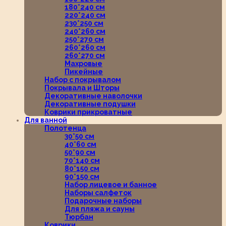
180*240 см
220*240 см
230*250 см
240*260 см
250*270 см
260*260 см
260*270 см
Махровые
Пикейные
Набор с покрывалом
Покрывала и Шторы
Декоративные наволочки
Декоративные подушки
Коврики прикроватные
Для ванной
Полотенца
30*50 см
40*60 см
50*90 см
70*140 см
80*150 см
90*150 см
Набор лицевое и банное
Наборы салфеток
Подарочные наборы
Для пляжа и сауны
Тюрбан
Коврики