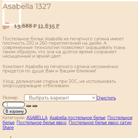
Аsabella 1327
13,688
11,635
Р
Р
Постельное белье Asabella из печатного сатина имеет
плотность 230 и 260 переплетений на дюйм. А
современные технологии позволяют окрашивать ткань
таким образом, что она на долгое время сохраняет
насыщенный и яркий цвет.
Комплект Asabella из печатного сатина несомненно
придется по душе Вам и Вашим близким!
Уход: деликатная стирка при 30С, не использовать
хлорсодержащие отбеливали.
Размер
Очистить
В корзину
Категории:
ASABELLA
,
Asabella постельное белье
,
Постельное
белье
,
Постельное белье евро
,
Постельное белье евро сатин
Share