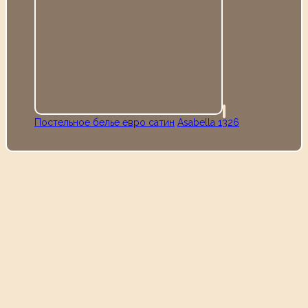
Постельное белье евро сатин
Аsabella 1326
9,392
–
11,635
Р
Р