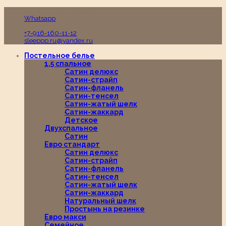
Пн-Вс с 10:00 до 19:00
Whatsapp
+7-916-160-11-12
sleeppp.ru@yandex.ru
Постельное белье
1,5 спальное
Сатин делюкс
Сатин-страйп
Сатин-фланель
Сатин-тенсел
Сатин-жатый шелк
Сатин-жаккард
Детское
Двухспальное
Сатин
Евро стандарт
Сатин делюкс
Сатин-страйп
Сатин-фланель
Сатин-тенсел
Сатин-жатый шелк
Сатин-жаккард
Натуральный шелк
Простынь на резинке
Евро макси
Семейное