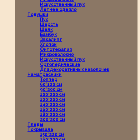
Искусственный пух
Летнее одеяло
Подушки
Пух
Шерсть
Шелк
Бамбук
Эвкалипт
Хлопок
Фитотерапия
Микроволокно
Искусственный пух
Ортопедические
Для декоративных наволочек
Наматрасники
Топпер
60*120 см
90*200 см
100*200 см
120*200 см
140*200 см
160*200 см
180*200 см
200*200 см
Пледы
Покрывала
150*220 см
160*220 см