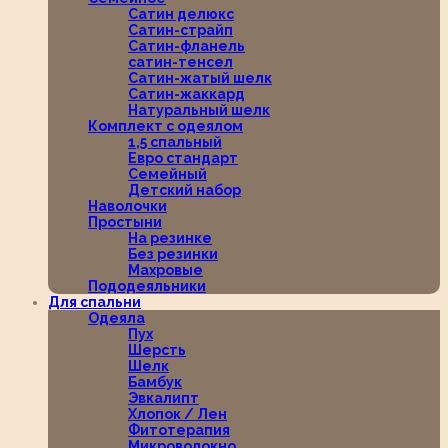
Сатин делюкс
Сатин-страйп
Сатин-фланель
сатин-тенсел
Сатин-жатый шелк
Сатин-жаккард
Натуральный шелк
Комплект с одеялом
1,5 спальный
Евро стандарт
Семейный
Детский набор
Наволочки
Простыни
На резинке
Без резинки
Махровые
Пододеяльники
Для спальни
Одеяла
Пух
Шерсть
Шелк
Бамбук
Эвкалипт
Хлопок / Лен
Фитотерапия
Микроволокно