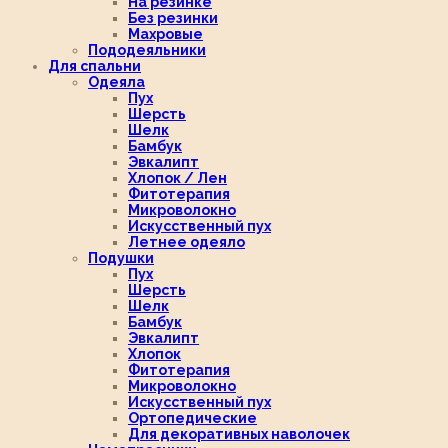
На резинке
Без резинки
Махровые
Пододеяльники
Для спальни
Одеяла
Пух
Шерсть
Шелк
Бамбук
Эвкалипт
Хлопок / Лен
Фитотерапия
Микроволокно
Искусственный пух
Летнее одеяло
Подушки
Пух
Шерсть
Шелк
Бамбук
Эвкалипт
Хлопок
Фитотерапия
Микроволокно
Искусственный пух
Ортопедические
Для декоративных наволочек