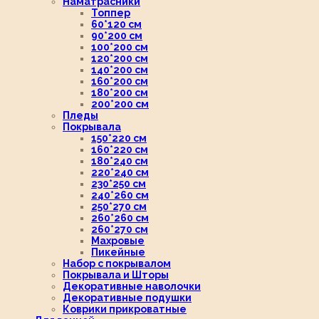
Наматрасники
Топпер
60*120 см
90*200 см
100*200 см
120*200 см
140*200 см
160*200 см
180*200 см
200*200 см
Пледы
Покрывала
150*220 см
160*220 см
180*240 см
220*240 см
230*250 см
240*260 см
250*270 см
260*260 см
260*270 см
Махровые
Пикейные
Набор с покрывалом
Покрывала и Шторы
Декоративные наволочки
Декоративные подушки
Коврики прикроватные