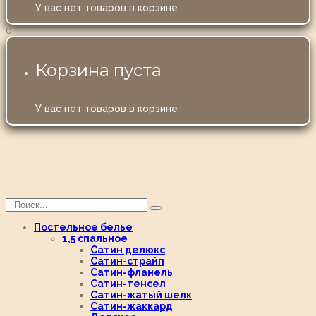
У вас нет товаров в корзине
0
Корзина пуста
У вас нет товаров в корзине
Постельное белье
1,5 спальное
Сатин делюкс
Сатин-страйп
Сатин-фланель
Сатин-тенсел
Сатин-жатый шелк
Сатин-жаккард