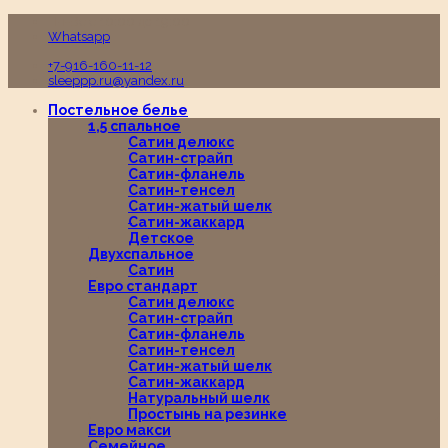
Пн-Вс с 10:00 до 19:00
Whatsapp
+7-916-160-11-12
sleeppp.ru@yandex.ru
Постельное белье
1,5 спальное
Сатин делюкс
Сатин-страйп
Сатин-фланель
Сатин-тенсел
Сатин-жатый шелк
Сатин-жаккард
Детское
Двухспальное
Сатин
Евро стандарт
Сатин делюкс
Сатин-страйп
Сатин-фланель
Сатин-тенсел
Сатин-жатый шелк
Сатин-жаккард
Натуральный шелк
Простынь на резинке
Евро макси
Семейное