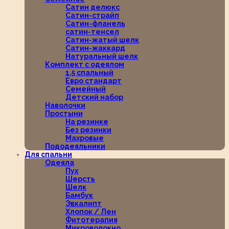
Сатин делюкс
Сатин-страйп
Сатин-фланель
сатин-тенсел
Сатин-жатый шелк
Сатин-жаккард
Натуральный шелк
Комплект с одеялом
1,5 спальный
Евро стандарт
Семейный
Детский набор
Наволочки
Простыни
На резинке
Без резинки
Махровые
Пододеяльники
Для спальни
Одеяла
Пух
Шерсть
Шелк
Бамбук
Эвкалипт
Хлопок / Лен
Фитотерапия
Микроволокно