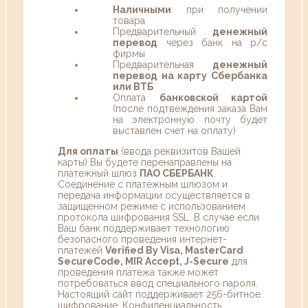
Наличными
при получении
товара
Предварительный
денежный
перевод
через банк на р/с
фирмы
Предварительная
денежный
перевод на карту Сбербанка
или ВТБ
Оплата
банковской картой
(после подтвеждения заказа Вам
на электронную почту будет
выставлен счет на оплату)
Для оплаты
(ввода реквизитов Вашей
карты) Вы будете перенаправлены на
платежный шлюз
ПАО СБЕРБАНК
.
Соединение с платежным шлюзом и
передача информации осуществляется в
защищенном режиме с использованием
протокола шифрования SSL. В случае если
Ваш банк поддерживает технологию
безопасного проведения интернет-
платежей
Verified By Visa, MasterCard
SecureCode, MIR Accept, J-Secure
для
проведения платежа также может
потребоваться ввод специального пароля.
Настоящий сайт поддерживает 256-битное
шифрование. Конфиденциальность