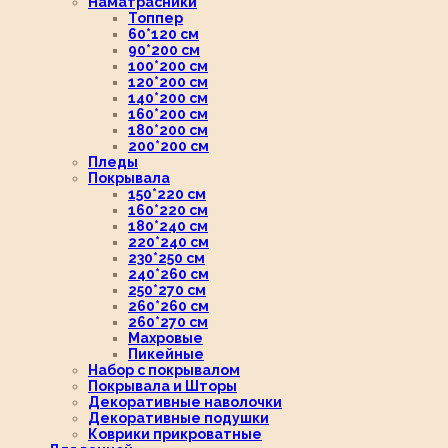
Наматрасники
Топпер
60*120 см
90*200 см
100*200 см
120*200 см
140*200 см
160*200 см
180*200 см
200*200 см
Пледы
Покрывала
150*220 см
160*220 см
180*240 см
220*240 см
230*250 см
240*260 см
250*270 см
260*260 см
260*270 см
Махровые
Пикейные
Набор с покрывалом
Покрывала и Шторы
Декоративные наволочки
Декоративные подушки
Коврики прикроватные