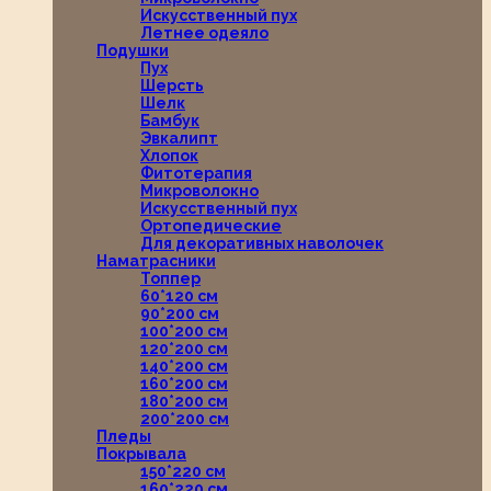
Искусственный пух
Летнее одеяло
Подушки
Пух
Шерсть
Шелк
Бамбук
Эвкалипт
Хлопок
Фитотерапия
Микроволокно
Искусственный пух
Ортопедические
Для декоративных наволочек
Наматрасники
Топпер
60*120 см
90*200 см
100*200 см
120*200 см
140*200 см
160*200 см
180*200 см
200*200 см
Пледы
Покрывала
150*220 см
160*220 см