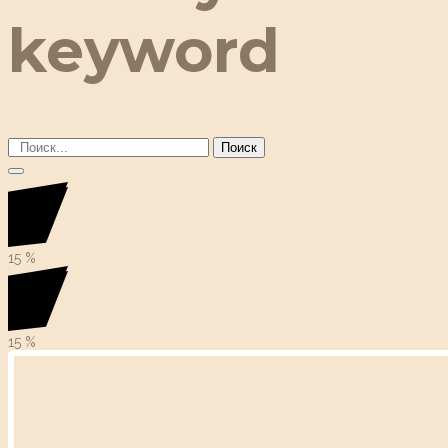
keyword
Поиск
15
%
15
%