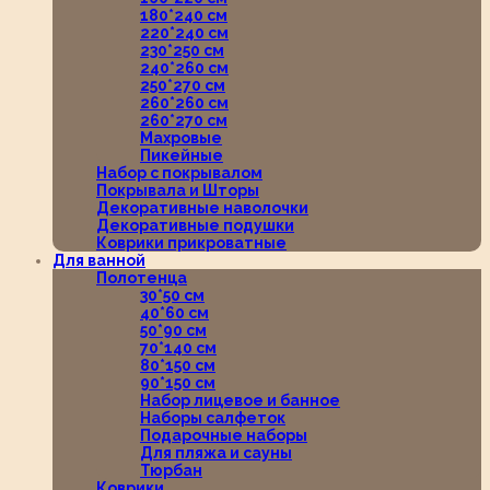
180*240 см
220*240 см
230*250 см
240*260 см
250*270 см
260*260 см
260*270 см
Махровые
Пикейные
Набор с покрывалом
Покрывала и Шторы
Декоративные наволочки
Декоративные подушки
Коврики прикроватные
Для ванной
Полотенца
30*50 см
40*60 см
50*90 см
70*140 см
80*150 см
90*150 см
Набор лицевое и банное
Наборы салфеток
Подарочные наборы
Для пляжа и сауны
Тюрбан
Коврики