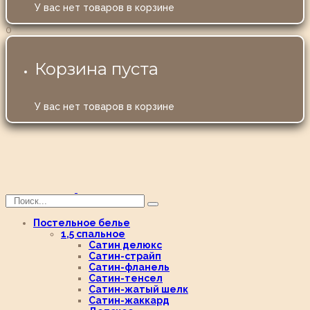
У вас нет товаров в корзине
0
Корзина пуста
У вас нет товаров в корзине
Постельное белье
1,5 спальное
Сатин делюкс
Сатин-страйп
Сатин-фланель
Сатин-тенсел
Сатин-жатый шелк
Сатин-жаккард