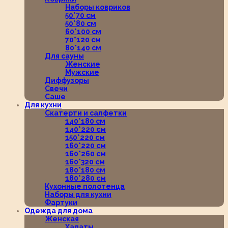
Наборы ковриков
50*70 см
50*80 см
60*100 см
70*120 см
80*140 см
Для сауны
Женские
Мужские
Диффузоры
Свечи
Саше
Для кухни
Скатерти и салфетки
140*180 см
140*220 см
150*220 см
160*220 см
160*260 см
160*320 см
180*180 см
180*280 см
Кухонные полотенца
Наборы для кухни
Фартуки
Одежда для дома
Женская
Халаты