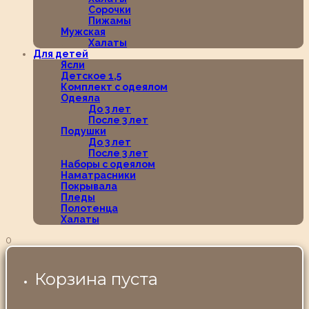
Сорочки
Пижамы
Мужская
Халаты
Для детей
Ясли
Детское 1,5
Комплект с одеялом
Одеяла
До 3 лет
После 3 лет
Подушки
До 3 лет
После 3 лет
Наборы с одеялом
Наматрасники
Покрывала
Пледы
Полотенца
Халаты
0
Корзина пуста