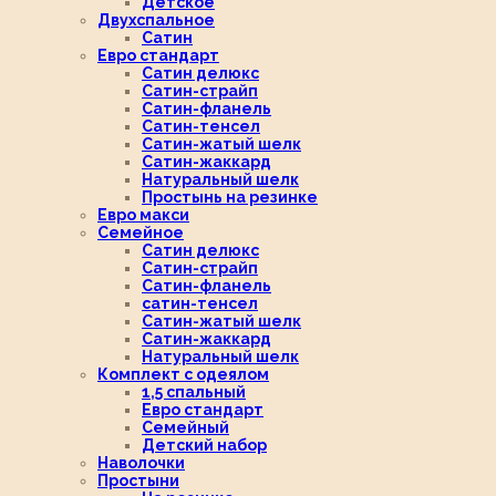
Детское
Двухспальное
Сатин
Евро стандарт
Сатин делюкс
Сатин-страйп
Сатин-фланель
Сатин-тенсел
Сатин-жатый шелк
Сатин-жаккард
Натуральный шелк
Простынь на резинке
Евро макси
Семейное
Сатин делюкс
Сатин-страйп
Сатин-фланель
сатин-тенсел
Сатин-жатый шелк
Сатин-жаккард
Натуральный шелк
Комплект с одеялом
1,5 спальный
Евро стандарт
Семейный
Детский набор
Наволочки
Простыни