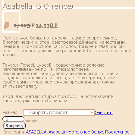
Аsabella 1310 тенсел
17,103
14,538
Р
Р
Постельное белье из тенсела – самое современное,
биологически чистое, с непревзойдёнными качествами:
нежное и комфортное как хлопок, тонкое и гладкое как
шёлк — полное ощущение роскоши и богатства шелковой
ткани!
Тенсел (Tencel, Lyocel) – современное волокно,
изготавливаемое по нанотехнологии из
высококачественной древесины эвкалипта. Тонкая и
гладкая как шёлк ткань; обладает бактерицидными
свойствами; гипоаллергенная; прохладная; отлично
впитывает влагу
Уход: деликатная стирка при 30С, не использовать
хлорсодержащие отбеливали.
Размер
Очистить
В корзину
Категории:
ASABELLA
,
Asabella постельное белье
,
Постельное