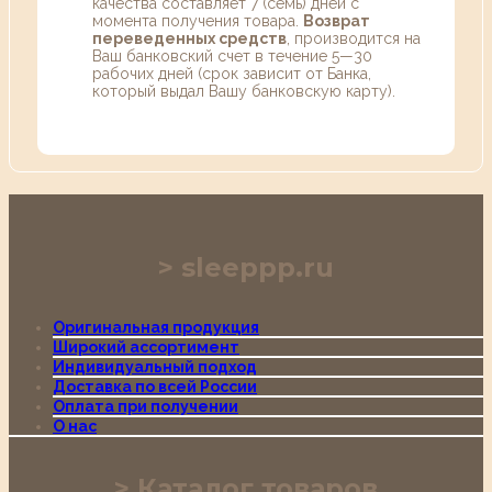
качества составляет 7 (семь) дней с
момента получения товара.
Возврат
переведенных средств
, производится на
Ваш банковский счет в течение 5—30
рабочих дней (срок зависит от Банка,
который выдал Вашу банковскую карту).
sleeppp.ru
Оригинальная продукция
Широкий ассортимент
Индивидуальный подход
Доставка по всей России
Оплата при получении
О нас
Каталог товаров