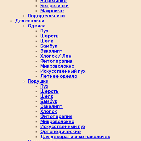
На резинке
Без резинки
Махровые
Пододеяльники
Для спальни
Одеяла
Пух
Шерсть
Шелк
Бамбук
Эвкалипт
Хлопок / Лен
Фитотерапия
Микроволокно
Искусственный пух
Летнее одеяло
Подушки
Пух
Шерсть
Шелк
Бамбук
Эвкалипт
Хлопок
Фитотерапия
Микроволокно
Искусственный пух
Ортопедические
Для декоративных наволочек