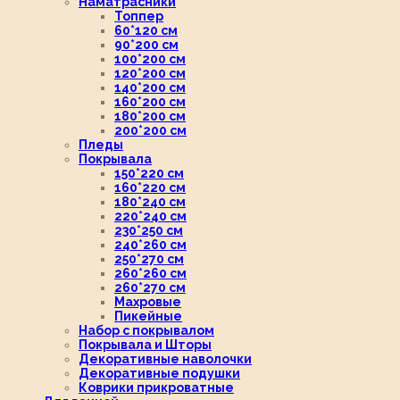
Наматрасники
Топпер
60*120 см
90*200 см
100*200 см
120*200 см
140*200 см
160*200 см
180*200 см
200*200 см
Пледы
Покрывала
150*220 см
160*220 см
180*240 см
220*240 см
230*250 см
240*260 см
250*270 см
260*260 см
260*270 см
Махровые
Пикейные
Набор с покрывалом
Покрывала и Шторы
Декоративные наволочки
Декоративные подушки
Коврики прикроватные