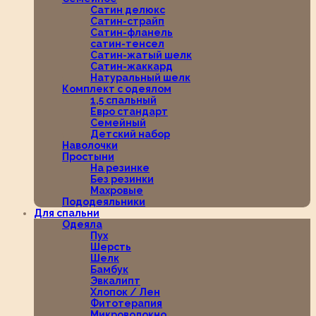
Сатин делюкс
Сатин-страйп
Сатин-фланель
сатин-тенсел
Сатин-жатый шелк
Сатин-жаккард
Натуральный шелк
Комплект с одеялом
1,5 спальный
Евро стандарт
Семейный
Детский набор
Наволочки
Простыни
На резинке
Без резинки
Махровые
Пододеяльники
Для спальни
Одеяла
Пух
Шерсть
Шелк
Бамбук
Эвкалипт
Хлопок / Лен
Фитотерапия
Микроволокно