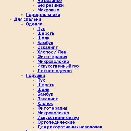
На резинке
Без резинки
Махровые
Пододеяльники
Для спальни
Одеяла
Пух
Шерсть
Шелк
Бамбук
Эвкалипт
Хлопок / Лен
Фитотерапия
Микроволокно
Искусственный пух
Летнее одеяло
Подушки
Пух
Шерсть
Шелк
Бамбук
Эвкалипт
Хлопок
Фитотерапия
Микроволокно
Искусственный пух
Ортопедические
Для декоративных наволочек