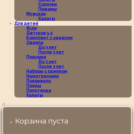
Сорочки
Пижамы
Мужская
Халаты
Для детей
Ясли
Детское 1,5
Комплект с одеялом
Одеяла
До 3 лет
После 3 лет
Подушки
До 3 лет
После 3 лет
Наборы с одеялом
Наматрасники
Покрывала
Пледы
Полотенца
Халаты
0
Корзина пуста