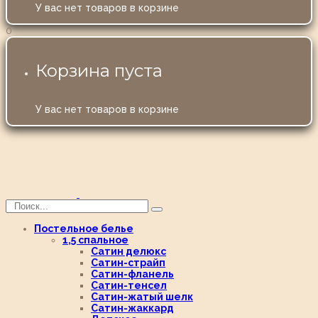
У вас нет товаров в корзине
0
Корзина пуста
У вас нет товаров в корзине
Постельное белье
1,5 спальное
Сатин делюкс
Сатин-страйп
Сатин-фланель
Сатин-тенсел
Сатин-жатый шелк
Сатин-жаккард