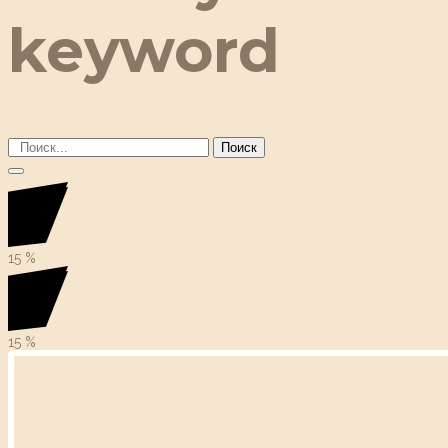
keyword
Поиск
15
%
15
%