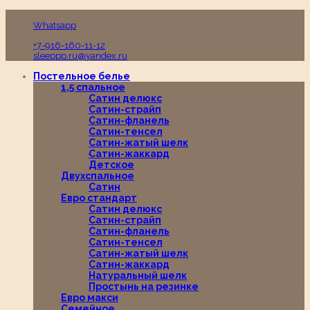
Пн-Вс с 10:00 до 19:00
Whatsapp
+7-916-160-11-12
sleeppp.ru@yandex.ru
Постельное белье
1,5 спальное
Сатин делюкс
Сатин-страйп
Сатин-фланель
Сатин-тенсел
Сатин-жатый шелк
Сатин-жаккард
Детское
Двухспальное
Сатин
Евро стандарт
Сатин делюкс
Сатин-страйп
Сатин-фланель
Сатин-тенсел
Сатин-жатый шелк
Сатин-жаккард
Натуральный шелк
Простынь на резинке
Евро макси
Семейное