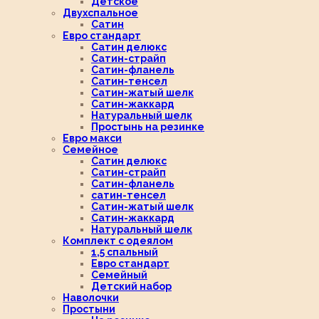
Детское
Двухспальное
Сатин
Евро стандарт
Сатин делюкс
Сатин-страйп
Сатин-фланель
Сатин-тенсел
Сатин-жатый шелк
Сатин-жаккард
Натуральный шелк
Простынь на резинке
Евро макси
Семейное
Сатин делюкс
Сатин-страйп
Сатин-фланель
сатин-тенсел
Сатин-жатый шелк
Сатин-жаккард
Натуральный шелк
Комплект с одеялом
1,5 спальный
Евро стандарт
Семейный
Детский набор
Наволочки
Простыни