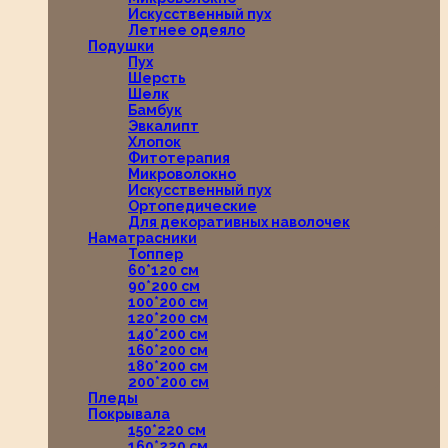
Искусственный пух
Летнее одеяло
Подушки
Пух
Шерсть
Шелк
Бамбук
Эвкалипт
Хлопок
Фитотерапия
Микроволокно
Искусственный пух
Ортопедические
Для декоративных наволочек
Наматрасники
Топпер
60*120 см
90*200 см
100*200 см
120*200 см
140*200 см
160*200 см
180*200 см
200*200 см
Пледы
Покрывала
150*220 см
160*220 см