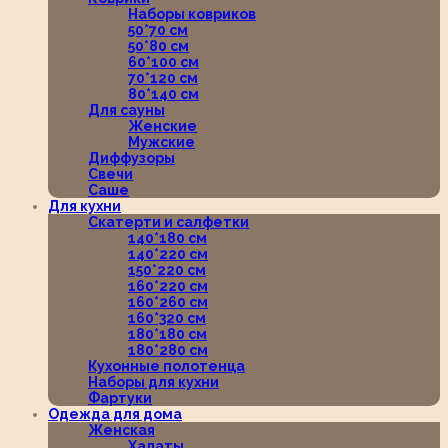
Наборы ковриков
50*70 см
50*80 см
60*100 см
70*120 см
80*140 см
Для сауны
Женские
Мужские
Диффузоры
Свечи
Саше
Для кухни
Скатерти и салфетки
140*180 см
140*220 см
150*220 см
160*220 см
160*260 см
160*320 см
180*180 см
180*280 см
Кухонные полотенца
Наборы для кухни
Фартуки
Одежда для дома
Женская
Халаты