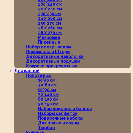
180*240 см
220*240 см
230*250 см
240*260 см
250*270 см
260*260 см
260*270 см
Махровые
Пикейные
Набор с покрывалом
Покрывала и Шторы
Декоративные наволочки
Декоративные подушки
Коврики прикроватные
Для ванной
Полотенца
30*50 см
40*60 см
50*90 см
70*140 см
80*150 см
90*150 см
Набор лицевое и банное
Наборы салфеток
Подарочные наборы
Для пляжа и сауны
Тюрбан
Коврики