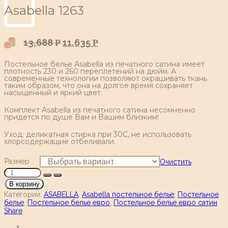
Аsabella 1263
13,688
11,635
Р
Р
Постельное белье Asabella из печатного сатина имеет
плотность 230 и 260 переплетений на дюйм. А
современные технологии позволяют окрашивать ткань
таким образом, что она на долгое время сохраняет
насыщенный и яркий цвет.
Комплект Asabella из печатного сатина несомненно
придется по душе Вам и Вашим близким!
Уход: деликатная стирка при 30С, не использовать
хлорсодержащие отбеливали.
Размер
Очистить
В корзину
Категории:
ASABELLA
,
Asabella постельное белье
,
Постельное
белье
,
Постельное белье евро
,
Постельное белье евро сатин
Share