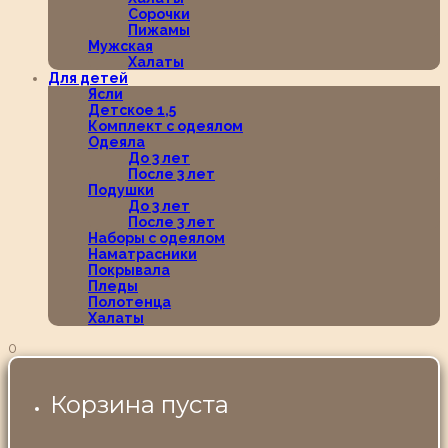
Сорочки
Пижамы
Мужская
Халаты
Для детей
Ясли
Детское 1,5
Комплект с одеялом
Одеяла
До 3 лет
После 3 лет
Подушки
До 3 лет
После 3 лет
Наборы с одеялом
Наматрасники
Покрывала
Пледы
Полотенца
Халаты
0
Корзина пуста