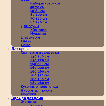
Наборы ковриков
50*70 см
50*80 см
60*100 см
70*120 см
80*140 см
Для сауны
Женские
Мужские
Диффузоры
Свечи
Саше
Для кухни
Скатерти и салфетки
140*180 см
140*220 см
150*220 см
160*220 см
160*260 см
160*320 см
180*180 см
180*280 см
Кухонные полотенца
Наборы для кухни
Фартуки
Одежда для дома
Женская
Халаты