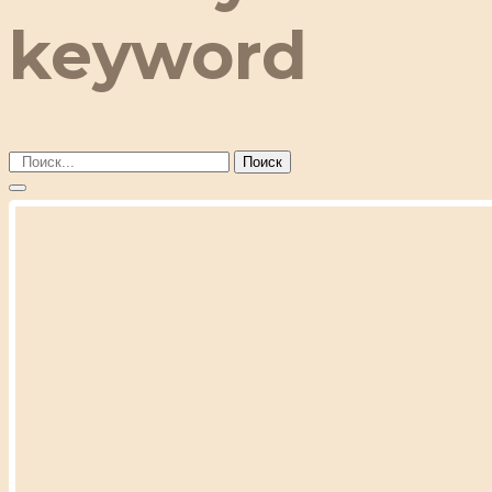
keyword
Поиск