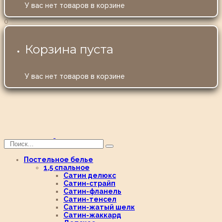
У вас нет товаров в корзине
0
Корзина пуста
У вас нет товаров в корзине
Постельное белье
1,5 спальное
Сатин делюкс
Сатин-страйп
Сатин-фланель
Сатин-тенсел
Сатин-жатый шелк
Сатин-жаккард