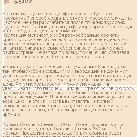
5,510
Р
Коллекция «пушистых» диффузоров «Fluffy» – это
прекрасный способ создать уютную атмосферу, улучшить
настроение или расслабиться после тяжелых трудовых
будней. Необычный дизайн диффузора привлечет взгляды
и точно будет в центре внимания!
Коллекция включает в себя разнообразные ароматы,
среди которых вы обязательно найдете свой идеальный
вариант. Ароматы раскрываются постепенно, благодаря
витым палочкам, которые обеспечивают равномерное
распространение запаха по всему помещению, создавая
гармоничное и расслабляющее пространство.
Ароматы лучше расположить в центральной части дома
так, чтобы любой входящий или выходящий из дома мог
уловить аромат и перенести его в остальные комнаты. Для
поддержания аромата переворачивайте палочки через
день. Регулировать аромат можно уменьшая или
увеличивая число палочек. Палочки играют основную роль
в ароматизации помещения, чем больше палочек, тем
аромат насыщеннее. Для достижения лучших результатов,
эссенцию не стоит никогда выставлять на прямой
солнечный свет или ставить рядом с источниками тепла,
так как под его воздействием происходит испарение
аромата.
Аромат бутыли, объемом 100 мл. будет сохраняться как
минимум 3-4 недели; в бутыли, объемом 250 мл. — 2-3
месяца. Продолжительность действия аромата будет