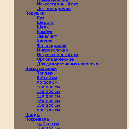
Искусственный пух
Летнее одеяло
Подушки
Пух
Шерсть
Шелк
Бамбук
Эвкалипт
Хлопок
Фитотерапия
Микроволокно
Искусственный пух
Ортопедические
Для декоративных наволочек
Наматрасники
Топпер
60*120 см
90*200 см
100*200 см
120*200 см
140*200 см
160*200 см
180*200 см
200*200 см
Пледы
Покрывала
150*220 см
160*220 см