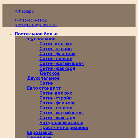
Пн-Вс с 10:00 до 19:00
Whatsapp
+7-916-160-11-12
sleeppp.ru@yandex.ru
Постельное белье
1,5 спальное
Сатин делюкс
Сатин-страйп
Сатин-фланель
Сатин-тенсел
Сатин-жатый шелк
Сатин-жаккард
Детское
Двухспальное
Сатин
Евро стандарт
Сатин делюкс
Сатин-страйп
Сатин-фланель
Сатин-тенсел
Сатин-жатый шелк
Сатин-жаккард
Натуральный шелк
Простынь на резинке
Евро макси
Семейное