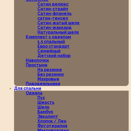
Сатин делюкс
Сатин-страйп
Сатин-фланель
сатин-тенсел
Сатин-жатый шелк
Сатин-жаккард
Натуральный шелк
Комплект с одеялом
1,5 спальный
Евро стандарт
Семейный
Детский набор
Наволочки
Простыни
На резинке
Без резинки
Махровые
Пододеяльники
Для спальни
Одеяла
Пух
Шерсть
Шелк
Бамбук
Эвкалипт
Хлопок / Лен
Фитотерапия
Микроволокно