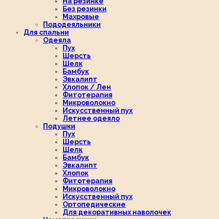
На резинке
Без резинки
Махровые
Пододеяльники
Для спальни
Одеяла
Пух
Шерсть
Шелк
Бамбук
Эвкалипт
Хлопок / Лен
Фитотерапия
Микроволокно
Искусственный пух
Летнее одеяло
Подушки
Пух
Шерсть
Шелк
Бамбук
Эвкалипт
Хлопок
Фитотерапия
Микроволокно
Искусственный пух
Ортопедические
Для декоративных наволочек