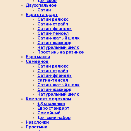
Детское
Двухспальное
Сатин
Евро стандарт
Сатин делюкс
Сатин-страйп
Сатин-фланель
Сатин-тенсел
Сатин-жатый шелк
Сатин-жаккард
Натуральный шелк
Простынь на резинке
Евро макси
Семейное
Сатин делюкс
Сатин-страйп
Сатин-фланель
сатин-тенсел
Сатин-жатый шелк
Сатин-жаккард
Натуральный шелк
Комплект с одеялом
1,5 спальный
Евро стандарт
Семейный
Детский набор
Наволочки
Простыни