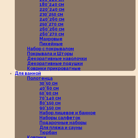
180*240 см
220*240 см
230*250 см
240*260 см
250*270 см
260*260 см
260*270 см
Махровые
Пикейные
Набор с покрывалом
Покрывала и Шторы
Декоративные наволочки
Декоративные подушки
Коврики прикроватные
Для ванной
Полотенца
30*50 см
40*60 см
50*90 см
70*140 см
80*150 см
90*150 см
Набор лицевое и банное
Наборы салфеток
Подарочные наборы
Для пляжа и сауны
Тюрбан
Коврики