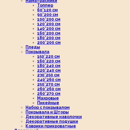
Наматрасники
Топпер
60*120 см
90*200 см
100*200 см
120*200 см
140*200 см
160*200 см
180*200 см
200*200 см
Пледы
Покрывала
150*220 см
160*220 см
180*240 см
220*240 см
230*250 см
240*260 см
250*270 см
260*260 см
260*270 см
Махровые
Пикейные
Набор с покрывалом
Покрывала и Шторы
Декоративные наволочки
Декоративные подушки
Коврики прикроватные