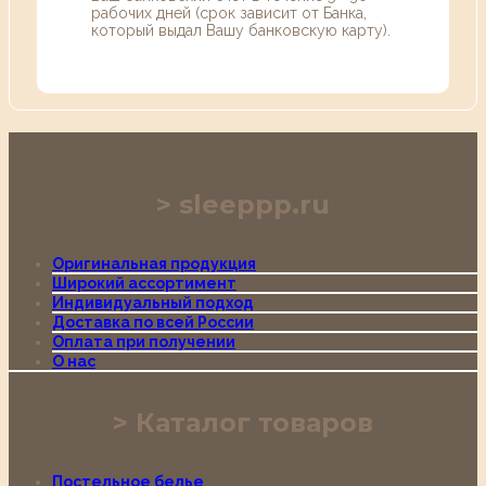
рабочих дней (срок зависит от Банка,
который выдал Вашу банковскую карту).
sleeppp.ru
Оригинальная продукция
Широкий ассортимент
Индивидуальный подход
Доставка по всей России
Оплата при получении
О нас
Каталог товаров
Постельное белье