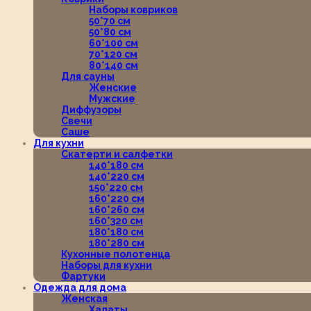
Наборы ковриков
50*70 см
50*80 см
60*100 см
70*120 см
80*140 см
Для сауны
Женские
Мужские
Диффузоры
Свечи
Саше
Для кухни
Скатерти и салфетки
140*180 см
140*220 см
150*220 см
160*220 см
160*260 см
160*320 см
180*180 см
180*280 см
Кухонные полотенца
Наборы для кухни
Фартуки
Одежда для дома
Женская
Халаты