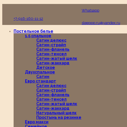
Пн-Вс с 10:00 до 19:00
Whatsapp
+7-916-160-11-12
sleeppp.ru@yandex.ru
Постельное белье
1,5 спальное
Сатин делюкс
Сатин-страйп
Сатин-фланель
Сатин-тенсел
Сатин-жатый шелк
Сатин-жаккард
Детское
Двухспальное
Сатин
Евро стандарт
Сатин делюкс
Сатин-страйп
Сатин-фланель
Сатин-тенсел
Сатин-жатый шелк
Сатин-жаккард
Натуральный шелк
Простынь на резинке
Евро макси
Семейное