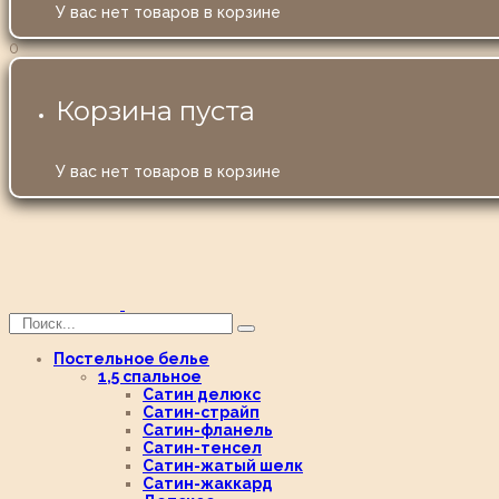
У вас нет товаров в корзине
0
Корзина пуста
У вас нет товаров в корзине
Постельное белье
1,5 спальное
Сатин делюкс
Сатин-страйп
Сатин-фланель
Сатин-тенсел
Сатин-жатый шелк
Сатин-жаккард