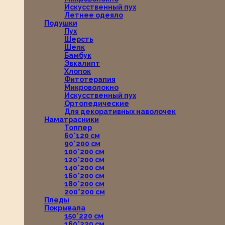
Искусственный пух
Летнее одеяло
Подушки
Пух
Шерсть
Шелк
Бамбук
Эвкалипт
Хлопок
Фитотерапия
Микроволокно
Искусственный пух
Ортопедические
Для декоративных наволочек
Наматрасники
Топпер
60*120 см
90*200 см
100*200 см
120*200 см
140*200 см
160*200 см
180*200 см
200*200 см
Пледы
Покрывала
150*220 см
160*220 см