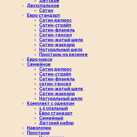
Детское
Двухспальное
Сатин
Евро стандарт
Сатин делюкс
Сатин-страйп
Сатин-фланель
Сатин-тенсел
Сатин-жатый шелк
Сатин-жаккард
Натуральный шелк
Простынь на резинке
Евро макси
Семейное
Сатин делюкс
Сатин-страйп
Сатин-фланель
сатин-тенсел
Сатин-жатый шелк
Сатин-жаккард
Натуральный шелк
Комплект с одеялом
1,5 спальный
Евро стандарт
Семейный
Детский набор
Наволочки
Простыни