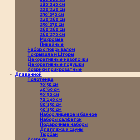
180*240 см
220*240 см
230*250 см
240*260 см
250*270 см
260*260 см
260*270 см
Махровые
Пикейные
Набор с покрывалом
Покрывала и Шторы
Декоративные наволочки
Декоративные подушки
Коврики прикроватные
Для ванной
Полотенца
30*50 см
40*60 см
50*90 см
70*140 см
80*150 см
90*150 см
Набор лицевое и банное
Наборы салфеток
Подарочные наборы
Для пляжа и сауны
Тюрбан
Коврики