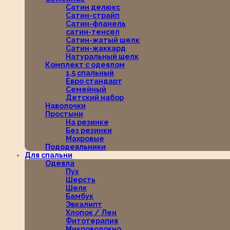
Сатин делюкс
Сатин-страйп
Сатин-фланель
сатин-тенсел
Сатин-жатый шелк
Сатин-жаккард
Натуральный шелк
Комплект с одеялом
1,5 спальный
Евро стандарт
Семейный
Детский набор
Наволочки
Простыни
На резинке
Без резинки
Махровые
Пододеяльники
Для спальни
Одеяла
Пух
Шерсть
Шелк
Бамбук
Эвкалипт
Хлопок / Лен
Фитотерапия
Микроволокно