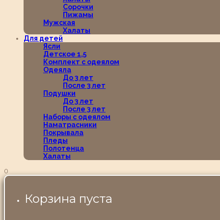
Сорочки
Пижамы
Мужская
Халаты
Для детей
Ясли
Детское 1,5
Комплект с одеялом
Одеяла
До 3 лет
После 3 лет
Подушки
До 3 лет
После 3 лет
Наборы с одеялом
Наматрасники
Покрывала
Пледы
Полотенца
Халаты
0
Корзина пуста