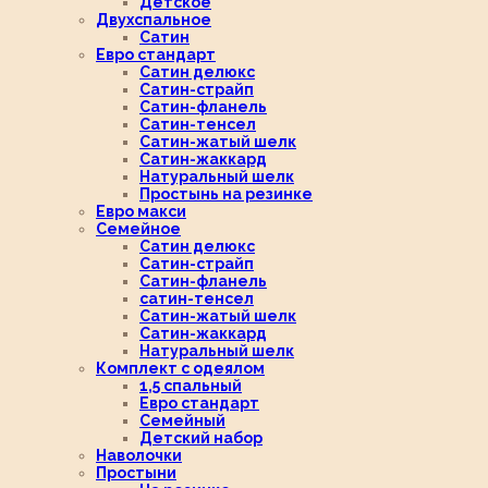
Детское
Двухспальное
Сатин
Евро стандарт
Сатин делюкс
Сатин-страйп
Сатин-фланель
Сатин-тенсел
Сатин-жатый шелк
Сатин-жаккард
Натуральный шелк
Простынь на резинке
Евро макси
Семейное
Сатин делюкс
Сатин-страйп
Сатин-фланель
сатин-тенсел
Сатин-жатый шелк
Сатин-жаккард
Натуральный шелк
Комплект с одеялом
1,5 спальный
Евро стандарт
Семейный
Детский набор
Наволочки
Простыни