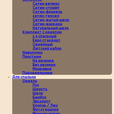
Сатин делюкс
Сатин-страйп
Сатин-фланель
сатин-тенсел
Сатин-жатый шелк
Сатин-жаккард
Натуральный шелк
Комплект с одеялом
1,5 спальный
Евро стандарт
Семейный
Детский набор
Наволочки
Простыни
На резинке
Без резинки
Махровые
Пододеяльники
Для спальни
Одеяла
Пух
Шерсть
Шелк
Бамбук
Эвкалипт
Хлопок / Лен
Фитотерапия
Микроволокно