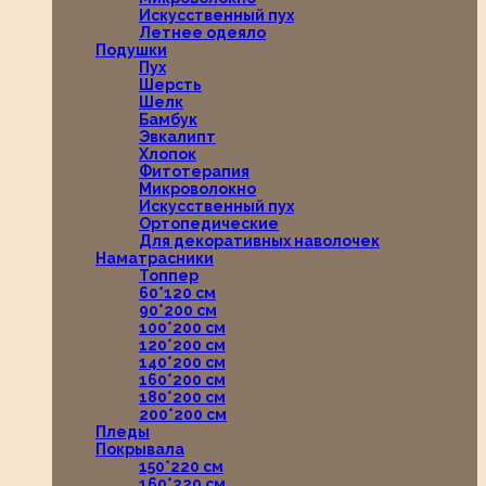
Искусственный пух
Летнее одеяло
Подушки
Пух
Шерсть
Шелк
Бамбук
Эвкалипт
Хлопок
Фитотерапия
Микроволокно
Искусственный пух
Ортопедические
Для декоративных наволочек
Наматрасники
Топпер
60*120 см
90*200 см
100*200 см
120*200 см
140*200 см
160*200 см
180*200 см
200*200 см
Пледы
Покрывала
150*220 см
160*220 см