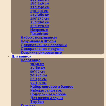
180*240 см
220*240 см
230*250 см
240*260 см
250*270 см
260*260 см
260*270 см
Махровые
Пикейные
Набор с покрывалом
Покрывала и Шторы
Декоративные наволочки
Декоративные подушки
Коврики прикроватные
Для ванной
Полотенца
30*50 см
40*60 см
50*90 см
70*140 см
80*150 см
90*150 см
Набор лицевое и банное
Наборы салфеток
Подарочные наборы
Для пляжа и сауны
Тюрбан
Коврики