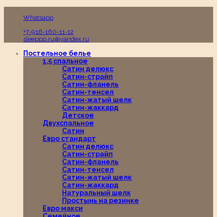
Пн-Вс с 10:00 до 19:00
Whatsapp
+7-916-160-11-12
sleeppp.ru@yandex.ru
Постельное белье
1,5 спальное
Сатин делюкс
Сатин-страйп
Сатин-фланель
Сатин-тенсел
Сатин-жатый шелк
Сатин-жаккард
Детское
Двухспальное
Сатин
Евро стандарт
Сатин делюкс
Сатин-страйп
Сатин-фланель
Сатин-тенсел
Сатин-жатый шелк
Сатин-жаккард
Натуральный шелк
Простынь на резинке
Евро макси
Семейное