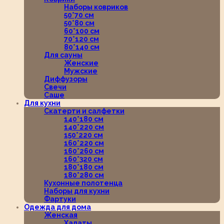
Наборы ковриков
50*70 см
50*80 см
60*100 см
70*120 см
80*140 см
Для сауны
Женские
Мужские
Диффузоры
Свечи
Саше
Для кухни
Скатерти и салфетки
140*180 см
140*220 см
150*220 см
160*220 см
160*260 см
160*320 см
180*180 см
180*280 см
Кухонные полотенца
Наборы для кухни
Фартуки
Одежда для дома
Женская
Халаты