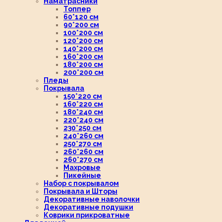
Наматрасники
Топпер
60*120 см
90*200 см
100*200 см
120*200 см
140*200 см
160*200 см
180*200 см
200*200 см
Пледы
Покрывала
150*220 см
160*220 см
180*240 см
220*240 см
230*250 см
240*260 см
250*270 см
260*260 см
260*270 см
Махровые
Пикейные
Набор с покрывалом
Покрывала и Шторы
Декоративные наволочки
Декоративные подушки
Коврики прикроватные