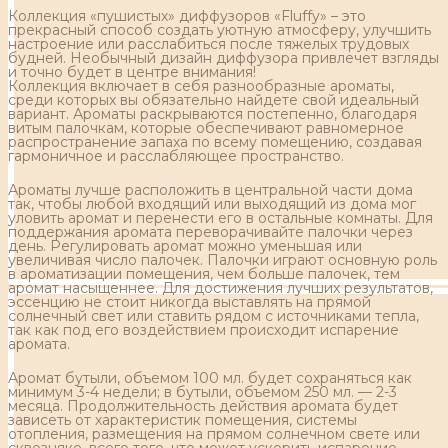
Коллекция «пушистых» диффузоров «Fluffy» – это
прекрасный способ создать уютную атмосферу, улучшить
настроение или расслабиться после тяжелых трудовых
будней. Необычный дизайн диффузора привлечет взгляды
и точно будет в центре внимания!
Коллекция включает в себя разнообразные ароматы,
среди которых вы обязательно найдете свой идеальный
вариант. Ароматы раскрываются постепенно, благодаря
витым палочкам, которые обеспечивают равномерное
распространение запаха по всему помещению, создавая
гармоничное и расслабляющее пространство.
Ароматы лучше расположить в центральной части дома
так, чтобы любой входящий или выходящий из дома мог
уловить аромат и перенести его в остальные комнаты. Для
поддержания аромата переворачивайте палочки через
день. Регулировать аромат можно уменьшая или
увеличивая число палочек. Палочки играют основную роль
в ароматизации помещения, чем больше палочек, тем
аромат насыщеннее. Для достижения лучших результатов,
эссенцию не стоит никогда выставлять на прямой
солнечный свет или ставить рядом с источниками тепла,
так как под его воздействием происходит испарение
аромата.
Аромат бутыли, объемом 100 мл. будет сохраняться как
минимум 3-4 недели; в бутыли, объемом 250 мл. — 2-3
месяца. Продолжительность действия аромата будет
зависеть от характеристик помещения, системы
отопления, размещения на прямом солнечном свете или
сквозняке, всего того, что может ускорить испарение.