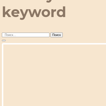
keyword
Поиск