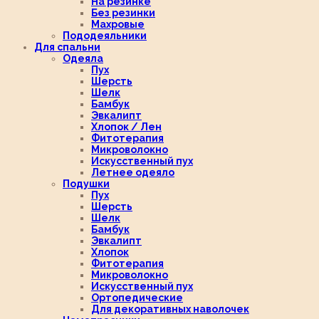
На резинке
Без резинки
Махровые
Пододеяльники
Для спальни
Одеяла
Пух
Шерсть
Шелк
Бамбук
Эвкалипт
Хлопок / Лен
Фитотерапия
Микроволокно
Искусственный пух
Летнее одеяло
Подушки
Пух
Шерсть
Шелк
Бамбук
Эвкалипт
Хлопок
Фитотерапия
Микроволокно
Искусственный пух
Ортопедические
Для декоративных наволочек