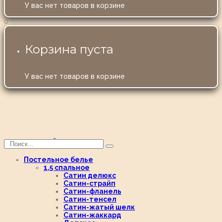
У вас нет товаров в корзине
0
Корзина пуста
У вас нет товаров в корзине
Постельное белье
1,5 спальное
Сатин делюкс
Сатин-страйп
Сатин-фланель
Сатин-тенсел
Сатин-жатый шелк
Сатин-жаккард