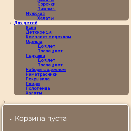
Сорочки
Пижамы
Мужская
Халаты
Для детей
Ясли
Детское 1,5
Комплект с одеялом
Одеяла
До 3 лет
После 3 лет
Подушки
До 3 лет
После 3 лет
Наборы с одеялом
Наматрасники
Покрывала
Пледы
Полотенца
Халаты
0
Корзина пуста